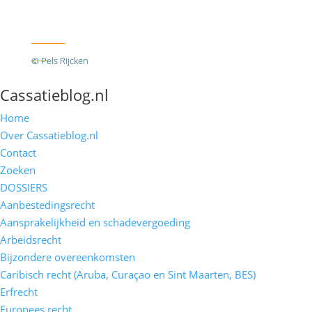
Twitter
RSS
© Pels Rijcken
Algemene voorwaarden
Privacyverklaring
Disclaimer
Cassatieblog.nl
Home
Over Cassatieblog.nl
Contact
Zoeken
DOSSIERS
Aanbestedingsrecht
Aansprakelijkheid en schadevergoeding
Arbeidsrecht
Bijzondere overeenkomsten
Caribisch recht (Aruba, Curaçao en Sint Maarten, BES)
Erfrecht
Europees recht