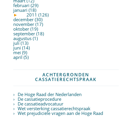
maart (12)
februari (29)
januari (18)
►
2011 (126)
december (30)
november (17)
oktober (19)
september (18)
augustus (1)
juli (13)
juni (14)
mei (9)
april (5)
ACHTERGRONDEN
CASSATIERECHTSPRAAK
De Hoge Raad der Nederlanden
De cassatieprocedure
De cassatieadvocatuur
Wet versterking cassatierechtspraak
Wet prejudiciële vragen aan de Hoge Raad