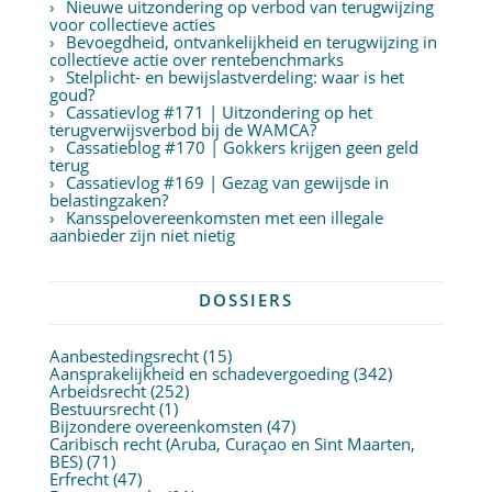
Nieuwe uitzondering op verbod van terugwijzing
voor collectieve acties
Bevoegdheid, ontvankelijkheid en terugwijzing in
collectieve actie over rentebenchmarks
Stelplicht- en bewijslastverdeling: waar is het
goud?
Cassatievlog #171 | Uitzondering op het
terugverwijsverbod bij de WAMCA?
Cassatieblog #170 | Gokkers krijgen geen geld
terug
Cassatievlog #169 | Gezag van gewijsde in
belastingzaken?
Kansspelovereenkomsten met een illegale
aanbieder zijn niet nietig
DOSSIERS
Aanbestedingsrecht
(15)
Aansprakelijkheid en schadevergoeding
(342)
Arbeidsrecht
(252)
Bestuursrecht
(1)
Bijzondere overeenkomsten
(47)
Caribisch recht (Aruba, Curaçao en Sint Maarten,
BES)
(71)
Erfrecht
(47)