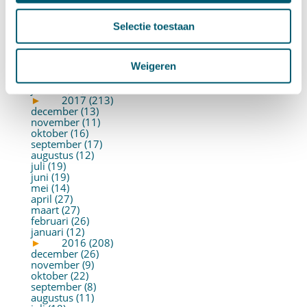
september (7)
augustus (2)
juli (26)
Selectie toestaan
juni (21)
mei (19)
april (22)
Weigeren
maart (10)
februari (14)
januari (30)
►
2017 (213)
december (13)
november (11)
oktober (16)
september (17)
augustus (12)
juli (19)
juni (19)
mei (14)
april (27)
maart (27)
februari (26)
januari (12)
►
2016 (208)
december (26)
november (9)
oktober (22)
september (8)
augustus (11)