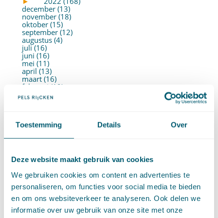
►
2022 (168)
december (13)
november (18)
oktober (15)
september (12)
augustus (4)
juli (16)
juni (16)
mei (11)
april (13)
maart (16)
februari (19)
januari (15)
►
2021 (123)
december (15)
november (9)
Toestemming
Details
Over
oktober (13)
september (4)
augustus (7)
juli (4)
juni (14)
Deze website maakt gebruik van cookies
mei (6)
april (11)
We gebruiken cookies om content en advertenties te
maart (14)
personaliseren, om functies voor social media te bieden
februari (11)
januari (15)
en om ons websiteverkeer te analyseren. Ook delen we
►
2020 (154)
informatie over uw gebruik van onze site met onze
december (6)