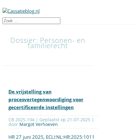
Dossier: Personen- en
familierecht
De vrijstelling van
procesvertegenwoordiging voor
gecertificeerde instellingen
CB 2025-104 | Geplaatst op
21-07-2025
|
door
Margot Verhoeven
HR 27 juni 2025,
ECLI:NL:HR:2025:1011