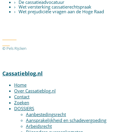
De cassatieadvocatuur
Wet versterking cassatierechtspraak
Wet prejudiciële vragen aan de Hoge Raad
Twitter
RSS
© Pels Rijcken
Algemene voorwaarden
Privacyverklaring
Disclaimer
Cassatieblog.nl
Home
Over Cassatieblog.nl
Contact
Zoeken
DOSSIERS
Aanbestedingsrecht
Aansprakelijkheid en schadevergoeding
Arbeidsrecht