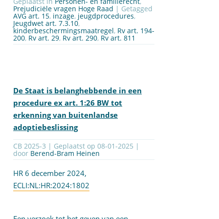
Geplaatst in
Personen- en familierecht
,
Prejudiciële vragen Hoge Raad
| Getagged
AVG art. 15
,
inzage
,
jeugdprocedures
,
Jeugdwet art. 7.3.10
,
kinderbeschermingsmaatregel
,
Rv art. 194-
200
,
Rv art. 29
,
Rv art. 290
,
Rv art. 811
De Staat is belanghebbende in een
procedure ex art. 1:26 BW tot
erkenning van buitenlandse
adoptiebeslissing
CB 2025-3 | Geplaatst op
08-01-2025
|
door
Berend-Bram Heinen
HR 6 december 2024,
ECLI:NL:HR:2024:1802
Een verzoek tot het geven van een