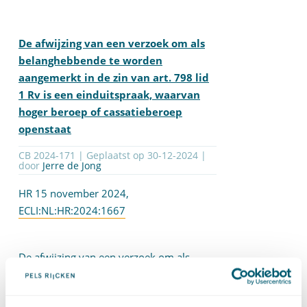
De afwijzing van een verzoek om als
belanghebbende te worden
aangemerkt in de zin van art. 798 lid
1 Rv is een einduitspraak, waarvan
hoger beroep of cassatieberoep
openstaat
CB 2024-171 | Geplaatst op
30-12-2024
|
door
Jerre de Jong
HR 15 november 2024,
ECLI:NL:HR:2024:1667
De afwijzing van een verzoek om als
belanghebbende in de zin van
art. 798 lid
1 Rv
te worden aangemerkt is een