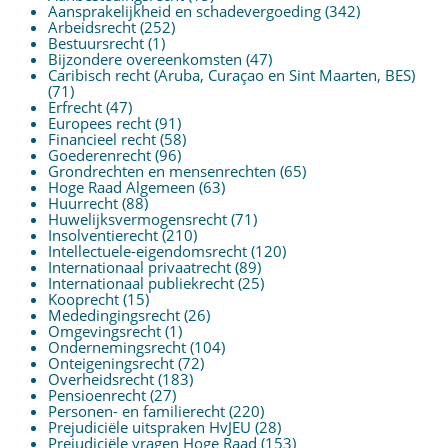
Aansprakelijkheid en schadevergoeding
(342)
Arbeidsrecht
(252)
Bestuursrecht
(1)
Bijzondere overeenkomsten
(47)
Caribisch recht (Aruba, Curaçao en Sint Maarten, BES)
(71)
Erfrecht
(47)
Europees recht
(91)
Financieel recht
(58)
Goederenrecht
(96)
Grondrechten en mensenrechten
(65)
Hoge Raad Algemeen
(63)
Huurrecht
(88)
Huwelijksvermogensrecht
(71)
Insolventierecht
(210)
Intellectuele-eigendomsrecht
(120)
Internationaal privaatrecht
(89)
Internationaal publiekrecht
(25)
Kooprecht
(15)
Mededingingsrecht
(26)
Omgevingsrecht
(1)
Ondernemingsrecht
(104)
Onteigeningsrecht
(72)
Overheidsrecht
(183)
Pensioenrecht
(27)
Personen- en familierecht
(220)
Prejudiciële uitspraken HvJEU
(28)
Prejudiciële vragen Hoge Raad
(153)