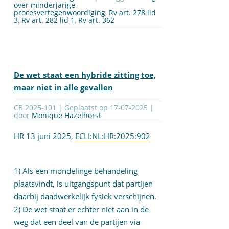
over minderjarige
,
procesvertegenwoordiging
,
Rv art. 278 lid
3
,
Rv art. 282 lid 1
,
Rv art. 362
De wet staat een hybride zitting toe,
maar niet in alle gevallen
CB 2025-101 | Geplaatst op
17-07-2025
|
door
Monique Hazelhorst
HR 13 juni 2025,
ECLI:NL:HR:2025:902
1) Als een mondelinge behandeling
plaatsvindt, is uitgangspunt dat partijen
daarbij daadwerkelijk fysiek verschijnen.
2) De wet staat er echter niet aan in de
weg dat een deel van de partijen via