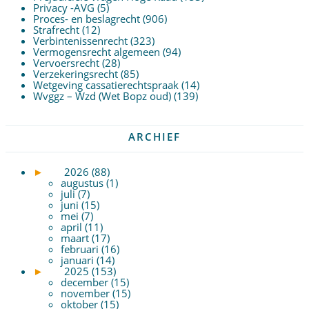
Privacy -AVG
(5)
Proces- en beslagrecht
(906)
Strafrecht
(12)
Verbintenissenrecht
(323)
Vermogensrecht algemeen
(94)
Vervoersrecht
(28)
Verzekeringsrecht
(85)
Wetgeving cassatierechtspraak
(14)
Wvggz – Wzd (Wet Bopz oud)
(139)
ARCHIEF
►
2026 (88)
augustus (1)
juli (7)
juni (15)
mei (7)
april (11)
maart (17)
februari (16)
januari (14)
►
2025 (153)
december (15)
november (15)
oktober (15)