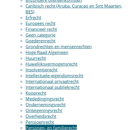
Bijzondere overeenkomsten
Caribisch recht (Aruba, Curaçao en Sint Maarten,
BES)
Erfrecht
Europees recht
Financieel recht
Geen categorie
Goederenrecht
Grondrechten en mensenrechten
Hoge Raad Algemeen
Huurrecht
Huwelijksvermogensrecht
Insolventierecht
Intellectuele-eigendomsrecht
Internationaal privaatrecht
Internationaal publiekrecht
Kooprecht
Mededingingsrecht
Ondernemingsrecht
Onteigeningsrecht
Overheidsrecht
Pensioenrecht
Personen- en familierecht