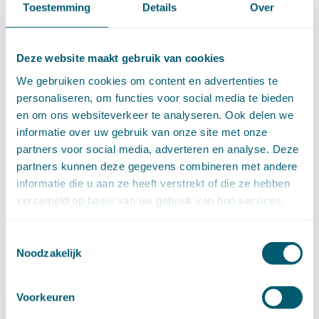
einduitspraak, waarvan hoger beroep of
Toestemming
Details
Over
beroep in cassatie openstaat. Daaraan
doet niet af dat in deze zaak de beslissing
van de rechtbank niet de vorm van een
Deze website maakt gebruik van cookies
beschikking had, noch dat de rechter die
We gebruiken cookies om content en advertenties te
beslissing niet heeft ondertekend.
personaliseren, om functies voor social media te bieden
en om ons websiteverkeer te analyseren. Ook delen we
informatie over uw gebruik van onze site met onze
partners voor social media, adverteren en analyse. Deze
Geplaatst in
Personen- en familierecht
|
partners kunnen deze gegevens combineren met andere
Getagged
afwijzing verzoek
,
belanghebbende
,
einduitspraak
,
Rv art.
informatie die u aan ze heeft verstrekt of die ze hebben
798 lid 1
,
Rv art. 806 lid 1 onder a
verzameld op basis van uw gebruik van hun services.
Toestemmingsselectie
Pagina 2 van 37
←
1
2
3
4
5
-
10
20
30
-
Noodzakelijk
→
Minst recente »
Voorkeuren