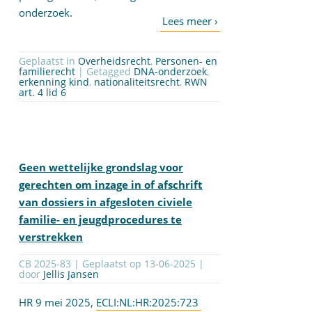
onderzoek.
Geplaatst in
Overheidsrecht
,
Personen- en
familierecht
| Getagged
DNA-onderzoek
,
erkenning kind
,
nationaliteitsrecht
,
RWN
art. 4 lid 6
Geen wettelijke grondslag voor
gerechten om inzage in of afschrift
van dossiers in afgesloten civiele
familie- en jeugdprocedures te
verstrekken
CB 2025-83 | Geplaatst op
13-06-2025
|
door
Jellis Jansen
HR 9 mei 2025,
ECLI:NL:HR:2025:723