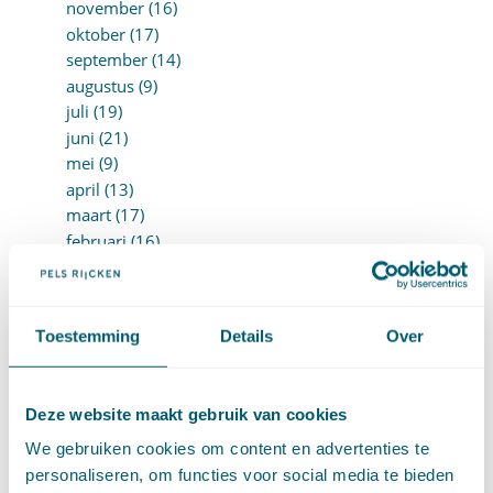
november (16)
oktober (17)
september (14)
augustus (9)
juli (19)
juni (21)
mei (9)
april (13)
maart (17)
februari (16)
januari (14)
►
2022 (168)
december (13)
november (18)
Toestemming
Details
Over
oktober (15)
september (12)
augustus (4)
Deze website maakt gebruik van cookies
juli (16)
We gebruiken cookies om content en advertenties te
juni (16)
personaliseren, om functies voor social media te bieden
mei (11)