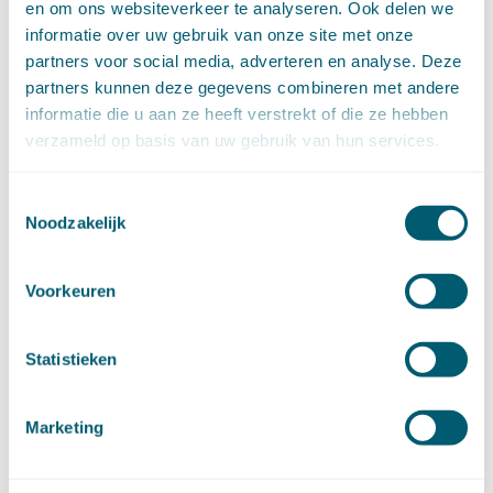
en om ons websiteverkeer te analyseren. Ook delen we
april (13)
informatie over uw gebruik van onze site met onze
maart (16)
partners voor social media, adverteren en analyse. Deze
februari (19)
partners kunnen deze gegevens combineren met andere
januari (15)
informatie die u aan ze heeft verstrekt of die ze hebben
►
2021 (123)
verzameld op basis van uw gebruik van hun services.
december (15)
november (9)
oktober (13)
Toestemmingsselectie
september (4)
Noodzakelijk
augustus (7)
juli (4)
Voorkeuren
juni (14)
mei (6)
april (11)
Statistieken
maart (14)
februari (11)
Marketing
januari (15)
►
2020 (154)
december (6)