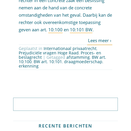
rechter in een concrete zaak een beslissing
nemen aan de hand van de concrete
omstandigheden van het geval. Daarbij kan de
rechter ook overeenkomstige toepassing
geven aan art.
10:100
en
10:101 BW
.
Geplaatst in
Internationaal privaatrecht
,
Prejudiciële vragen Hoge Raad
,
Proces- en
beslagrecht
| Getagged
afstamming
,
BW art.
10:100
,
BW art. 10:101
,
draagmoederschap
,
erkenning
Abonneer op nieuwsbrief
RECENTE BERICHTEN