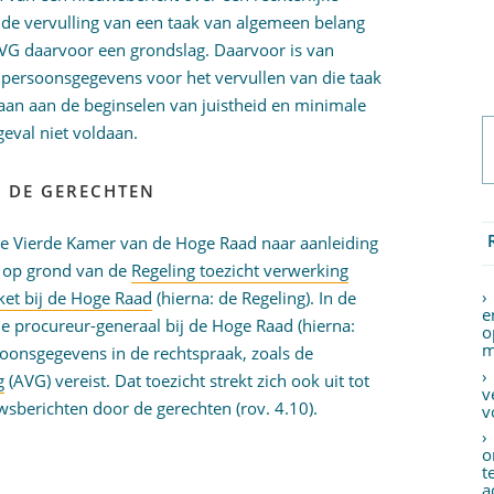
de vervulling van een taak van algemeen belang
, AVG daarvoor een grondslag. Daarvoor is van
 persoonsgegevens voor het vervullen van die taak
aan aan de beginselen van juistheid en minimale
geval niet voldaan.
R DE GERECHTEN
de Vierde Kamer van de Hoge Raad naar aanleiding
l op grond van de
Regeling toezicht verwerking
et bij de Hoge Raad
(hierna: de Regeling). In de
e
de procureur-generaal bij de Hoge Raad (hierna:
o
m
oonsgegevens in de rechtspraak, zoals de
g
(AVG) vereist. Dat toezicht strekt zich ook uit tot
v
sberichten door de gerechten (rov. 4.10).
v
o
t
a