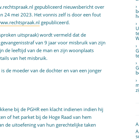
w.rechtspraak.nl gepubliceerd nieuwsbericht over
b
 24 mei 2023. Het vonnis zelf is door een fout
h
ww.rechtspraak.nl
gepubliceerd.
U
t
esproken uitspraak) wordt vermeld dat de
W
gevangenisstraf van 9 jaar voor misbruik van zijn
ijn de leeftijd van de man en zijn woonplaats
G
t
tails van het misbruik.
G
d is de moeder van de dochter en van een jonger
b
m
z
kkene bij de PGHR een klacht indienen indien hij
ten of het parket bij de Hoge Raad van hem
A
n de uitoefening van hun gerechtelijke taken
A
s