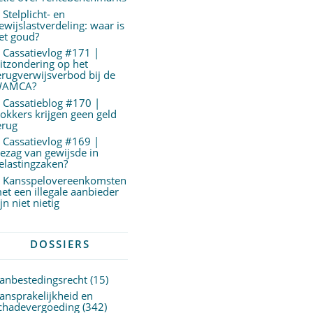
Stelplicht- en
ewijslastverdeling: waar is
et goud?
Cassatievlog #171 |
itzondering op het
erugverwijsverbod bij de
AMCA?
Cassatieblog #170 |
okkers krijgen geen geld
erug
Cassatievlog #169 |
ezag van gewijsde in
elastingzaken?
Kansspelovereenkomsten
et een illegale aanbieder
ijn niet nietig
DOSSIERS
anbestedingsrecht
(15)
ansprakelijkheid en
chadevergoeding
(342)