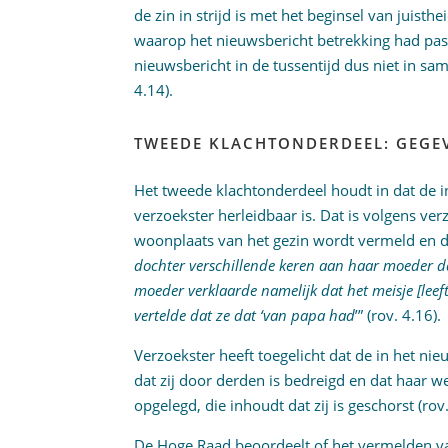
de zin in strijd is met het beginsel van juisth
waarop het nieuwsbericht betrekking had pas b
nieuwsbericht in de tussentijd dus niet in s
4.14).
TWEEDE KLACHTONDERDEEL: GEGE
Het tweede klachtonderdeel houdt in dat de i
verzoekster herleidbaar is. Dat is volgens ve
woonplaats van het gezin wordt vermeld en do
dochter verschillende keren aan haar moeder d
moeder verklaarde namelijk dat het meisje [leeft
vertelde dat ze dat ‘van papa had
’” (rov. 4.16).
Verzoekster heeft toegelicht dat de in het ni
dat zij door derden is bedreigd en dat haar 
opgelegd, die inhoudt dat zij is geschorst (rov
De Hoge Raad beoordeelt of het vermelden v