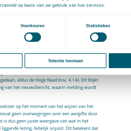
etroffen ter bescherming van de grondrechten en
(
erzameld op basis van uw gebruik van hun services.
(rov. 4.7).
V
V
STE GEGEVENS
W
Voorkeuren
Statistieken
c
W
over de volgende zin uit het nieuwsbericht: “
Ook 3
o
usje deden aangifte
”. Verzoekster klaagt dat deze
gt dat het jongere zusje aangifte heeft gedaan,
stijds (nog) geen aangifte had gedaan.
Selectie toestaan
gt voor de hand de zin in het nieuwsbericht zo te
 gedaan, aldus de Hoge Raad (rov. 4.14). Dit blijkt
ding van het nieuwsbericht, waarin melding wordt
rzoekster op het moment van het wijzen van het
 bevat geen overwegingen over een aangifte door
ht is dus geen juiste weergave van wat in het
iggende lezing, feitelijk onjuist. Dit betekent dat