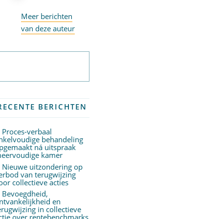
Meer berichten
van deze auteur
Abonneer op
nieuwsbrief
RECENTE BERICHTEN
Proces-verbaal
nkelvoudige behandeling
pgemaakt ná uitspraak
eervoudige kamer
Nieuwe uitzondering op
erbod van terugwijzing
oor collectieve acties
Bevoegdheid,
ntvankelijkheid en
erugwijzing in collectieve
ctie over rentebenchmarks