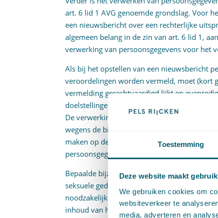
Verder is het verwerken van persoonsgegevens
art. 6 lid 1 AVG genoemde grondslag. Voor he
een nieuwsbericht over een rechterlijke uitsp
algemeen belang in de zin van art. 6 lid 1, a
verwerking van persoonsgegevens voor het verv
Als bij het opstellen van een nieuwsbericht p
veroordelingen worden vermeld, moet (kort g
vermelding gerechtvaardigd lijkt en evenredig
doelstellingen, zo blijkt uit rechtspraak van h
De verwerking van gegevens betreffende strafr
wegens de bijzondere gevoeligheid van deze 
maken op de grondrechten op eerbiediging v
Toestemming
persoonsgegevens (rov. 4.6).
Bepaalde bijzondere categorieën persoonsg
Deze website maakt gebruik
seksuele gedrag of seksuele geaardheid, mog
We gebruiken cookies om cont
noodzakelijk is om redenen van zwaarwegend
websiteverkeer te analyseren
inhoud van het recht op bescherming van p
media, adverteren en analys