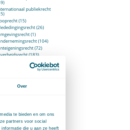
89)
nternationaal publiekrecht
25)
ooprecht
(15)
ededingingsrecht
(26)
mgevingsrecht
(1)
ndernemingsrecht
(104)
nteigeningsrecht
(72)
verheidsrecht
(183)
ensioenrecht
(27)
ersonen- en familierecht
220)
rejudiciële uitspraken
vJEU
(28)
Over
rejudiciële vragen Hoge
aad
(153)
rivacy -AVG
(5)
roces- en beslagrecht
(906)
 media te bieden en om ons
trafrecht
(12)
ze partners voor social
erbintenissenrecht
(323)
nformatie die u aan ze heeft
ermogensrecht algemeen