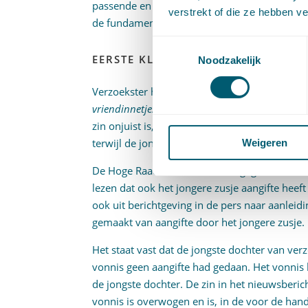
passende en specifieke maatregelen worden g
verstrekt of die ze hebben v
de fundamentele belangen van de betrokkene 
Toestemmingsselectie
EERSTE KLACHTONDERDEEL: ONJUI
Noodzakelijk
Verzoekster had in de eerste plaats geklaagd 
vriendinnetjes van het meisje en haar jongere z
zin onjuist is, omdat die tot uitdrukking bren
terwijl de jongste dochter van verzoekster de
Weigeren
De Hoge Raad acht deze klacht gegrond. Het li
lezen dat ook het jongere zusje aangifte heeft
ook uit berichtgeving in de pers naar aanlei
gemaakt van aangifte door het jongere zusje.
Het staat vast dat de jongste dochter van ve
vonnis geen aangifte had gedaan. Het vonnis
de jongste dochter. De zin in het nieuwsberic
vonnis is overwogen en is, in de voor de hand l