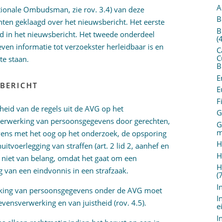
A
tionale Ombudsman, zie rov. 3.4) van deze
B
ten geklaagd over het nieuwsbericht. Het eerste
B
eid in het nieuwsbericht. Het tweede onderdeel
(
even informatie tot verzoekster herleidbaar is en
C
C
te staan.
B
E
SBERICHT
E
F
heid van de regels uit de AVG op het
G
 verwerking van persoonsgegevens door gerechten,
G
m
ens met het oog op het onderzoek, de opsporing
H
uitvoerlegging van straffen (art. 2 lid 2, aanhef en
H
er niet van belang, omdat het gaat om een
H
g van een eindvonnis in een strafzaak.
(
I
rking van persoonsgegevens onder de AVG moet
I
ensverwerking en van juistheid (rov. 4.5).
e
I