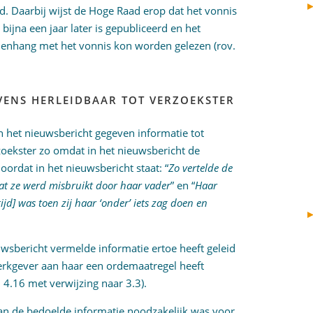
eid. Daarbij wijst de Hoge Raad erop dat het vonnis
ijna een jaar later is gepubliceerd en het
amenhang met het vonnis kon worden gelezen (rov.
VENS HERLEIDBAAR TOT VERZOEKSTER
n het nieuwsbericht gegeven informatie tot
rzoekster zo omdat in het nieuwsbericht de
ordat in het nieuwsbericht staat: “
Zo vertelde de
at ze werd misbruikt door haar vader
” en “
Haar
ijd] was toen zij haar ‘onder’ iets zag doen en
euwsbericht vermelde informatie ertoe heeft geleid
werkgever aan haar een ordemaatregel heeft
. 4.16 met verwijzing naar 3.3).
an de bedoelde informatie noodzakelijk was voor