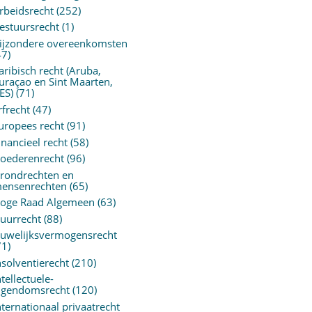
rbeidsrecht
(252)
estuursrecht
(1)
ijzondere overeenkomsten
47)
aribisch recht (Aruba,
uraçao en Sint Maarten,
ES)
(71)
rfrecht
(47)
uropees recht
(91)
inancieel recht
(58)
oederenrecht
(96)
rondrechten en
ensenrechten
(65)
oge Raad Algemeen
(63)
uurrecht
(88)
uwelijksvermogensrecht
71)
nsolventierecht
(210)
ntellectuele-
igendomsrecht
(120)
nternationaal privaatrecht