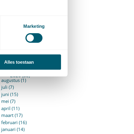
94)
ervoersrecht
(28)
erzekeringsrecht
(85)
etgeving
Marketing
assatierechtspraak
(14)
vggz – Wzd (Wet Bopz
ud)
(139)
ARCHIEF
Alles toestaan
►
2026 (88)
augustus (1)
juli (7)
juni (15)
mei (7)
april (11)
maart (17)
februari (16)
januari (14)