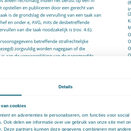
 alleen rechtmatig indien het berust op een in
(
t opstellen en publiceren door een gerecht van
I
(
raak is de grondslag de vervulling van een taak van
K
anhef en onder e, AVG, mits de desbetreffende
M
ullen van die taak noodzakelijk is (rov. 4.6).
O
ersoonsgegevens betreffende strafrechtelijke
O
O
ezegd) zorgvuldig worden nagegaan of die
O
 is aan de verwezenlijking van de nagestreefde
P
et Hof van Justitie van de Europese Unie (HvJEU).
P
echtelijke veroordelingen en strafbare feiten kan
(
gegevens immers in zeer ernstige mate inbreuk
P
H
an het privéleven en op bescherming van
Details
P
R
P
egevens, waaronder gegevens over iemands
 van cookies
P
en bovendien alleen worden verwerkt als dat
ent en advertenties te personaliseren, om functies voor social
S
 algemeen belang. Daarbij moet de wezenlijke
. Ook delen we informatie over uw gebruik van onze site met on
V
ersoonsgegevens worden geëerbiedigd en moeten
e. Deze partners kunnen deze gegevens combineren met andere i
V