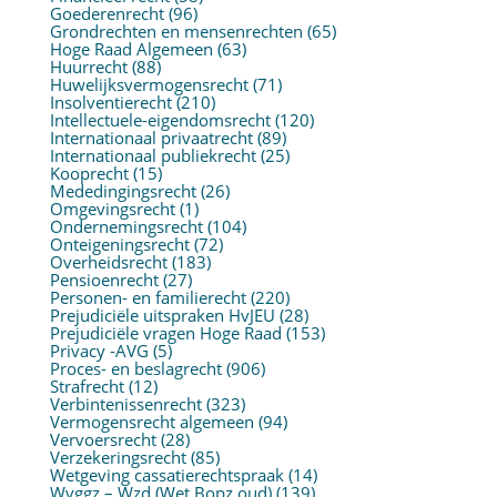
Goederenrecht
(96)
Grondrechten en mensenrechten
(65)
Hoge Raad Algemeen
(63)
Huurrecht
(88)
Huwelijksvermogensrecht
(71)
Insolventierecht
(210)
Intellectuele-eigendomsrecht
(120)
Internationaal privaatrecht
(89)
Internationaal publiekrecht
(25)
Kooprecht
(15)
Mededingingsrecht
(26)
Omgevingsrecht
(1)
Ondernemingsrecht
(104)
Onteigeningsrecht
(72)
Overheidsrecht
(183)
Pensioenrecht
(27)
Personen- en familierecht
(220)
Prejudiciële uitspraken HvJEU
(28)
Prejudiciële vragen Hoge Raad
(153)
Privacy -AVG
(5)
Proces- en beslagrecht
(906)
Strafrecht
(12)
Verbintenissenrecht
(323)
Vermogensrecht algemeen
(94)
Vervoersrecht
(28)
Verzekeringsrecht
(85)
Wetgeving cassatierechtspraak
(14)
Wvggz – Wzd (Wet Bopz oud)
(139)