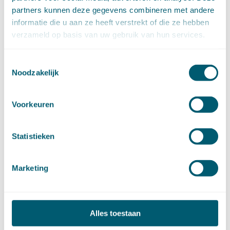
september (8)
partners kunnen deze gegevens combineren met andere
augustus (2)
juli (20)
informatie die u aan ze heeft verstrekt of die ze hebben
juni (14)
verzameld op basis van uw gebruik van hun services.
mei (12)
april (20)
maart (15)
februari (12)
Toestemmingsselectie
januari (17)
Noodzakelijk
►
2019 (147)
december (8)
november (8)
oktober (13)
Voorkeuren
september (8)
augustus (10)
juli (10)
juni (10)
Statistieken
mei (14)
april (18)
maart (10)
Marketing
februari (14)
januari (24)
►
2018 (205)
december (14)
november (16)
oktober (24)
Alles toestaan
september (7)
augustus (2)