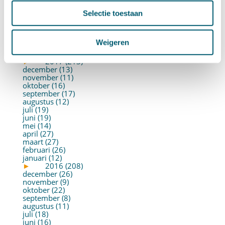
juli (26)
juni (21)
Selectie toestaan
mei (19)
april (22)
maart (10)
Weigeren
februari (14)
januari (30)
►
2017 (213)
december (13)
november (11)
oktober (16)
september (17)
augustus (12)
juli (19)
juni (19)
mei (14)
april (27)
maart (27)
februari (26)
januari (12)
►
2016 (208)
december (26)
november (9)
oktober (22)
september (8)
augustus (11)
juli (18)
juni (16)