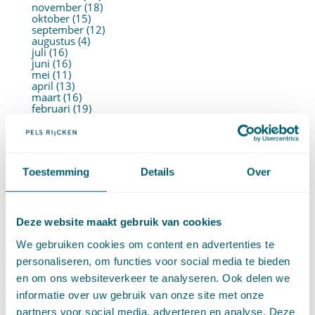
november (18)
oktober (15)
september (12)
augustus (4)
juli (16)
juni (16)
mei (11)
april (13)
maart (16)
februari (19)
januari (15)
►
2021 (123)
december (15)
november (9)
oktober (13)
Toestemming
Details
Over
september (4)
augustus (7)
juli (4)
juni (14)
mei (6)
Deze website maakt gebruik van cookies
april (11)
maart (14)
We gebruiken cookies om content en advertenties te
februari (11)
personaliseren, om functies voor social media te bieden
januari (15)
►
2020 (154)
en om ons websiteverkeer te analyseren. Ook delen we
december (6)
informatie over uw gebruik van onze site met onze
november (14)
oktober (14)
partners voor social media, adverteren en analyse. Deze