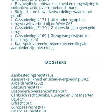
Bevoegdheid, ontvankelijkheid en terugwijzing in
collectieve actie over rentebenchmarks
Stelplicht- en bewijslastverdeling: waar is het
goud?
Cassatievlog #171 | Uitzondering op het
terugverwijsverbod bij de WAMCA?
Cassatieblog #170 | Gokkers krijgen geen geld
terug
Cassatievlog #169 | Gezag van gewijsde in
belastingzaken?
Kansspelovereenkomsten met een illegale
aanbieder zijn niet nietig
DOSSIERS
Aanbestedingsrecht
(15)
Aansprakelijkheid en schadevergoeding
(342)
Arbeidsrecht
(252)
Bestuursrecht
(1)
Bijzondere overeenkomsten
(47)
Caribisch recht (Aruba, Curaçao en Sint Maarten,
BES)
(71)
Erfrecht
(47)
Europees recht
(91)
Financieel recht
(58)