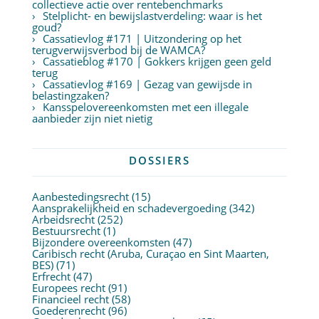
collectieve actie over rentebenchmarks
Stelplicht- en bewijslastverdeling: waar is het
goud?
Cassatievlog #171 | Uitzondering op het
terugverwijsverbod bij de WAMCA?
Cassatieblog #170 | Gokkers krijgen geen geld
terug
Cassatievlog #169 | Gezag van gewijsde in
belastingzaken?
Kansspelovereenkomsten met een illegale
aanbieder zijn niet nietig
DOSSIERS
Aanbestedingsrecht
(15)
Aansprakelijkheid en schadevergoeding
(342)
Arbeidsrecht
(252)
Bestuursrecht
(1)
Bijzondere overeenkomsten
(47)
Caribisch recht (Aruba, Curaçao en Sint Maarten,
BES)
(71)
Erfrecht
(47)
Europees recht
(91)
Financieel recht
(58)
Goederenrecht
(96)