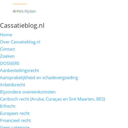
Twitter
RSS
© Pels Rijcken
Algemene voorwaarden
Privacyverklaring
Disclaimer
Cassatieblog.nl
Home
Over Cassatieblog.nl
Contact
Zoeken
DOSSIERS
Aanbestedingsrecht
Aansprakelijkheid en schadevergoeding
Arbeidsrecht
Bijzondere overeenkomsten
Caribisch recht (Aruba, Curaçao en Sint Maarten, BES)
Erfrecht
Europees recht
Financieel recht
Geen categorie