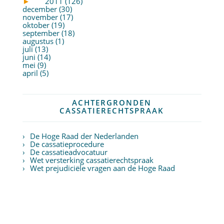
►
2011 (126)
december (30)
november (17)
oktober (19)
september (18)
augustus (1)
juli (13)
juni (14)
mei (9)
april (5)
ACHTERGRONDEN
CASSATIERECHTSPRAAK
De Hoge Raad der Nederlanden
De cassatieprocedure
De cassatieadvocatuur
Wet versterking cassatierechtspraak
Wet prejudiciële vragen aan de Hoge Raad