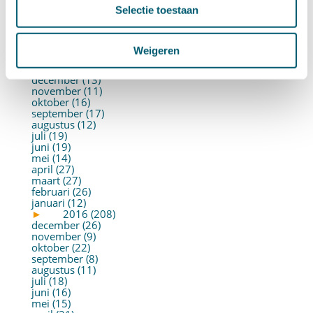
juni (21)
Selectie toestaan
mei (19)
april (22)
maart (10)
februari (14)
Weigeren
januari (30)
►
2017 (213)
december (13)
november (11)
oktober (16)
september (17)
augustus (12)
juli (19)
juni (19)
mei (14)
april (27)
maart (27)
februari (26)
januari (12)
►
2016 (208)
december (26)
november (9)
oktober (22)
september (8)
augustus (11)
juli (18)
juni (16)
mei (15)