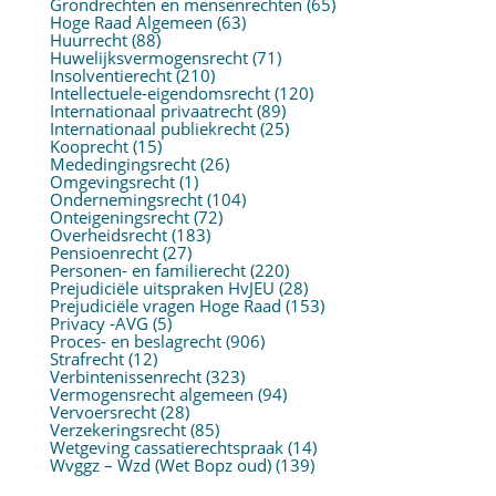
Grondrechten en mensenrechten
(65)
Hoge Raad Algemeen
(63)
Huurrecht
(88)
Huwelijksvermogensrecht
(71)
Insolventierecht
(210)
Intellectuele-eigendomsrecht
(120)
Internationaal privaatrecht
(89)
Internationaal publiekrecht
(25)
Kooprecht
(15)
Mededingingsrecht
(26)
Omgevingsrecht
(1)
Ondernemingsrecht
(104)
Onteigeningsrecht
(72)
Overheidsrecht
(183)
Pensioenrecht
(27)
Personen- en familierecht
(220)
Prejudiciële uitspraken HvJEU
(28)
Prejudiciële vragen Hoge Raad
(153)
Privacy -AVG
(5)
Proces- en beslagrecht
(906)
Strafrecht
(12)
Verbintenissenrecht
(323)
Vermogensrecht algemeen
(94)
Vervoersrecht
(28)
Verzekeringsrecht
(85)
Wetgeving cassatierechtspraak
(14)
Wvggz – Wzd (Wet Bopz oud)
(139)