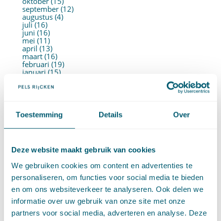
oktober (15)
september (12)
augustus (4)
juli (16)
juni (16)
mei (11)
april (13)
maart (16)
februari (19)
januari (15)
►
2021 (123)
december (15)
november (9)
oktober (13)
september (4)
Toestemming
Details
Over
augustus (7)
juli (4)
juni (14)
mei (6)
Deze website maakt gebruik van cookies
april (11)
maart (14)
We gebruiken cookies om content en advertenties te
februari (11)
januari (15)
personaliseren, om functies voor social media te bieden
►
2020 (154)
en om ons websiteverkeer te analyseren. Ook delen we
december (6)
november (14)
informatie over uw gebruik van onze site met onze
oktober (14)
partners voor social media, adverteren en analyse. Deze
september (8)