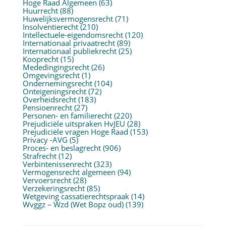
Hoge Raad Algemeen
(63)
Huurrecht
(88)
Huwelijksvermogensrecht
(71)
Insolventierecht
(210)
Intellectuele-eigendomsrecht
(120)
Internationaal privaatrecht
(89)
Internationaal publiekrecht
(25)
Kooprecht
(15)
Mededingingsrecht
(26)
Omgevingsrecht
(1)
Ondernemingsrecht
(104)
Onteigeningsrecht
(72)
Overheidsrecht
(183)
Pensioenrecht
(27)
Personen- en familierecht
(220)
Prejudiciële uitspraken HvJEU
(28)
Prejudiciële vragen Hoge Raad
(153)
Privacy -AVG
(5)
Proces- en beslagrecht
(906)
Strafrecht
(12)
Verbintenissenrecht
(323)
Vermogensrecht algemeen
(94)
Vervoersrecht
(28)
Verzekeringsrecht
(85)
Wetgeving cassatierechtspraak
(14)
Wvggz – Wzd (Wet Bopz oud)
(139)