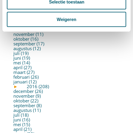
mei (19)
Selectie toestaan
april (22)
maart (10)
februari (14)
Weigeren
januari (30)
►
2017 (213)
december (13)
november (11)
oktober (16)
september (17)
augustus (12)
juli (19)
juni (19)
mei (14)
april (27)
maart (27)
februari (26)
januari (12)
►
2016 (208)
december (26)
november (9)
oktober (22)
september (8)
augustus (11)
juli (18)
juni (16)
mei (15)
april (21)