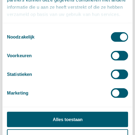
juli (20)
juni (14)
informatie die u aan ze heeft verstrekt of die ze hebben
mei (12)
verzameld op basis van uw gebruik van hun services.
april (20)
maart (15)
februari (12)
januari (17)
Toestemmingsselectie
►
2019 (147)
Noodzakelijk
december (8)
november (8)
oktober (13)
september (8)
Voorkeuren
augustus (10)
juli (10)
juni (10)
mei (14)
Statistieken
april (18)
maart (10)
februari (14)
januari (24)
Marketing
►
2018 (205)
december (14)
november (16)
oktober (24)
september (7)
Alles toestaan
augustus (2)
juli (26)
juni (21)