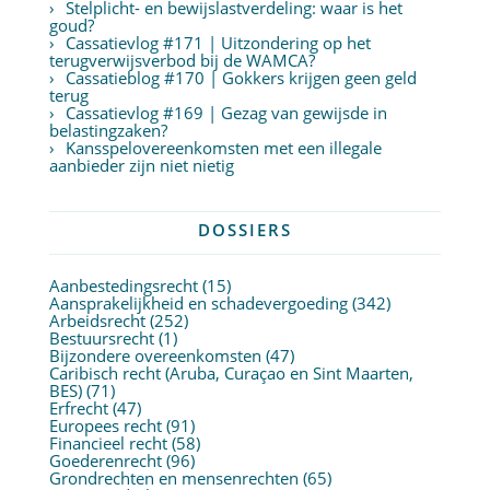
Stelplicht- en bewijslastverdeling: waar is het
goud?
Cassatievlog #171 | Uitzondering op het
terugverwijsverbod bij de WAMCA?
Cassatieblog #170 | Gokkers krijgen geen geld
terug
Cassatievlog #169 | Gezag van gewijsde in
belastingzaken?
Kansspelovereenkomsten met een illegale
aanbieder zijn niet nietig
DOSSIERS
Aanbestedingsrecht
(15)
Aansprakelijkheid en schadevergoeding
(342)
Arbeidsrecht
(252)
Bestuursrecht
(1)
Bijzondere overeenkomsten
(47)
Caribisch recht (Aruba, Curaçao en Sint Maarten,
BES)
(71)
Erfrecht
(47)
Europees recht
(91)
Financieel recht
(58)
Goederenrecht
(96)
Grondrechten en mensenrechten
(65)