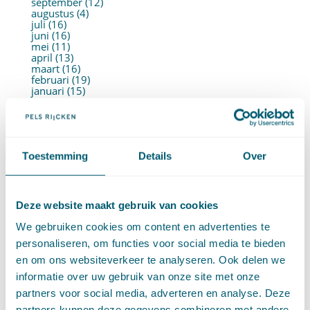
september (12)
augustus (4)
juli (16)
juni (16)
mei (11)
april (13)
maart (16)
februari (19)
januari (15)
►
2021 (123)
december (15)
november (9)
oktober (13)
september (4)
Toestemming
Details
Over
augustus (7)
juli (4)
juni (14)
mei (6)
april (11)
Deze website maakt gebruik van cookies
maart (14)
februari (11)
We gebruiken cookies om content en advertenties te
januari (15)
personaliseren, om functies voor social media te bieden
►
2020 (154)
december (6)
en om ons websiteverkeer te analyseren. Ook delen we
november (14)
informatie over uw gebruik van onze site met onze
oktober (14)
september (8)
partners voor social media, adverteren en analyse. Deze
augustus (2)
partners kunnen deze gegevens combineren met andere