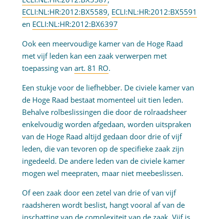
ECLI:NL:HR:2012:BX5589
,
ECLI:NL:HR:2012:BX5591
en
ECLI:NL:HR:2012:BX6397
Ook een meervoudige kamer van de Hoge Raad
met vijf leden kan een zaak verwerpen met
toepassing van
art. 81 RO
.
Een stukje voor de liefhebber. De civiele kamer van
de Hoge Raad bestaat momenteel uit tien leden.
Behalve rolbeslissingen die door de rolraadsheer
enkelvoudig worden afgedaan, worden uitspraken
van de Hoge Raad altijd gedaan door drie of vijf
leden, die van tevoren op de specifieke zaak zijn
ingedeeld. De andere leden van de civiele kamer
mogen wel meepraten, maar niet meebeslissen.
Of een zaak door een zetel van drie of van vijf
raadsheren wordt beslist, hangt vooral af van de
inschatting van de complexiteit van de zaak. Vijf is