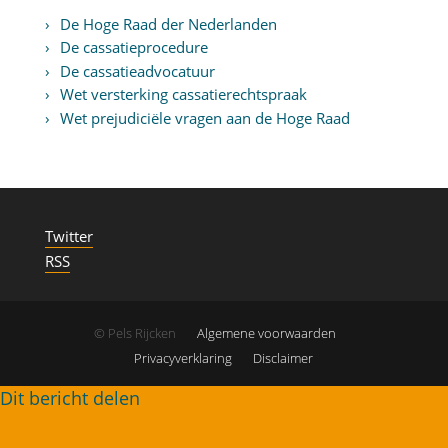
De Hoge Raad der Nederlanden
De cassatieprocedure
De cassatieadvocatuur
Wet versterking cassatierechtspraak
Wet prejudiciële vragen aan de Hoge Raad
Twitter
RSS
© Pels Rijcken
Algemene voorwaarden
Privacyverklaring
Disclaimer