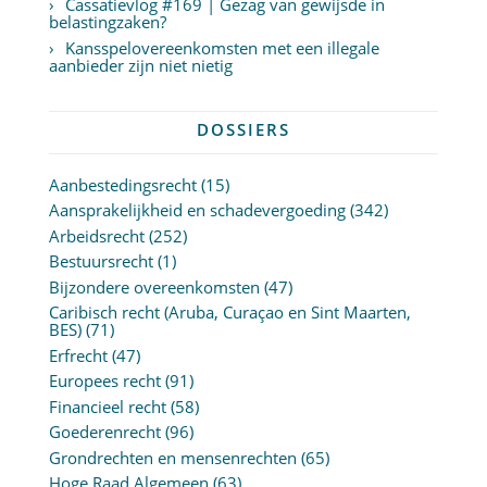
Cassatievlog #169 | Gezag van gewijsde in
belastingzaken?
Kansspelovereenkomsten met een illegale
aanbieder zijn niet nietig
DOSSIERS
Aanbestedingsrecht
(15)
Aansprakelijkheid en schadevergoeding
(342)
Arbeidsrecht
(252)
Bestuursrecht
(1)
Bijzondere overeenkomsten
(47)
Caribisch recht (Aruba, Curaçao en Sint Maarten,
BES)
(71)
Erfrecht
(47)
Europees recht
(91)
Financieel recht
(58)
Goederenrecht
(96)
Grondrechten en mensenrechten
(65)
Hoge Raad Algemeen
(63)