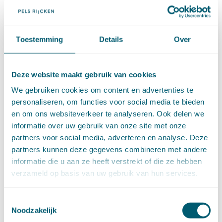
►
2025 (153)
december (15)
november (15)
oktober (15)
Toestemming
Details
Over
september (8)
augustus (6)
juli (14)
Deze website maakt gebruik van cookies
juni (13)
mei (13)
We gebruiken cookies om content en advertenties te
april (15)
personaliseren, om functies voor social media te bieden
maart (8)
en om ons websiteverkeer te analyseren. Ook delen we
februari (16)
informatie over uw gebruik van onze site met onze
januari (15)
partners voor social media, adverteren en analyse. Deze
►
2024 (161)
partners kunnen deze gegevens combineren met andere
december (16)
informatie die u aan ze heeft verstrekt of die ze hebben
november (17)
verzameld op basis van uw gebruik van hun services.
oktober (17)
september (9)
Toestemmingsselectie
augustus (10)
Noodzakelijk
juli (8)