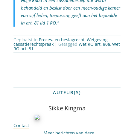
Hoge Raad in een cassatieberoep dat wordt
behandeld en beslist door een meervoudige kamer
van vijf leden, toepassing geeft aan het bepaalde
in art. 81 lid 1 RO.”
Geplaatst in
Proces- en beslagrecht
,
Wetgeving
cassatierechtspraak
| Getagged
Wet RO art. 80a
,
Wet
RO art. 81
AUTEUR(S)
Sikke Kingma
Contact
Meer berichten van deze