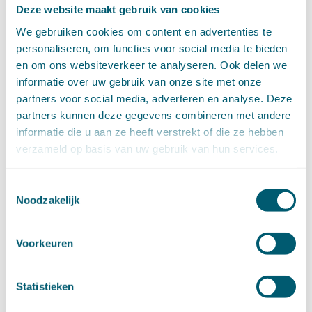
Deze website maakt gebruik van cookies
mei (6)
april (11)
We gebruiken cookies om content en advertenties te
maart (14)
personaliseren, om functies voor social media te bieden
februari (11)
en om ons websiteverkeer te analyseren. Ook delen we
januari (15)
informatie over uw gebruik van onze site met onze
►
2020 (154)
partners voor social media, adverteren en analyse. Deze
december (6)
partners kunnen deze gegevens combineren met andere
november (14)
informatie die u aan ze heeft verstrekt of die ze hebben
oktober (14)
verzameld op basis van uw gebruik van hun services.
september (8)
augustus (2)
Toestemmingsselectie
juli (20)
Noodzakelijk
juni (14)
mei (12)
april (20)
Voorkeuren
maart (15)
februari (12)
januari (17)
Statistieken
►
2019 (147)