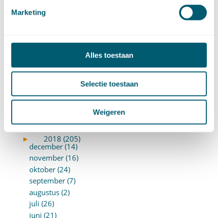
december (8)
november (8)
Marketing
oktober (13)
september (8)
augustus (10)
Alles toestaan
juli (10)
juni (10)
mei (14)
Selectie toestaan
april (18)
maart (10)
Weigeren
februari (14)
januari (24)
►
2018 (205)
december (14)
november (16)
oktober (24)
september (7)
augustus (2)
juli (26)
juni (21)