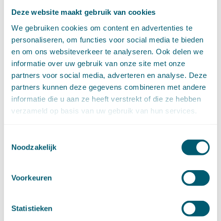
juni (14)
Deze website maakt gebruik van cookies
mei (6)
We gebruiken cookies om content en advertenties te
april (11)
personaliseren, om functies voor social media te bieden
maart (14)
en om ons websiteverkeer te analyseren. Ook delen we
februari (11)
informatie over uw gebruik van onze site met onze
januari (15)
partners voor social media, adverteren en analyse. Deze
►
2020 (154)
december (6)
partners kunnen deze gegevens combineren met andere
november (14)
informatie die u aan ze heeft verstrekt of die ze hebben
oktober (14)
verzameld op basis van uw gebruik van hun services.
september (8)
augustus (2)
Toestemmingsselectie
juli (20)
Noodzakelijk
juni (14)
mei (12)
Voorkeuren
april (20)
maart (15)
februari (12)
Statistieken
januari (17)