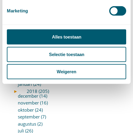
►
2019 (147)
december (8)
Marketing
november (8)
oktober (13)
september (8)
augustus (10)
Alles toestaan
juli (10)
juni (10)
Selectie toestaan
mei (14)
april (18)
maart (10)
Weigeren
februari (14)
januari (24)
►
2018 (205)
december (14)
november (16)
oktober (24)
september (7)
augustus (2)
juli (26)