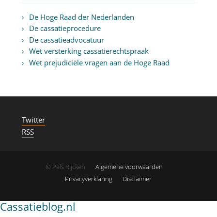
De Hoge Raad der Nederlanden
De cassatieprocedure
De cassatieadvocatuur
Wet versterking cassatierechtspraak
Wet prejudiciële vragen aan de Hoge Raad
Twitter
RSS
© Pels Rijcken
Algemene voorwaarden
Privacyverklaring
Disclaimer
Cassatieblog.nl