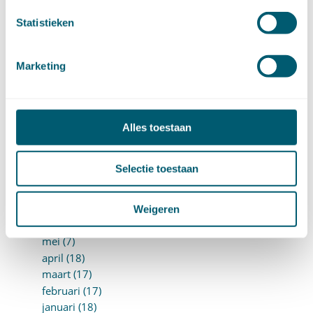
juli (14)
juni (13)
Statistieken
mei (13)
april (15)
maart (8)
Marketing
februari (16)
januari (15)
►
2024 (161)
december (16)
Alles toestaan
november (17)
oktober (17)
Selectie toestaan
september (9)
augustus (10)
juli (8)
Weigeren
juni (7)
mei (7)
april (18)
maart (17)
februari (17)
januari (18)