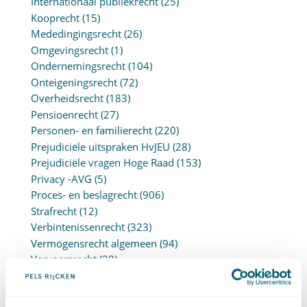
Internationaal publiekrecht
(25)
Kooprecht
(15)
Mededingingsrecht
(26)
Omgevingsrecht
(1)
Ondernemingsrecht
(104)
Onteigeningsrecht
(72)
Overheidsrecht
(183)
Pensioenrecht
(27)
Personen- en familierecht
(220)
Prejudiciële uitspraken HvJEU
(28)
Prejudiciële vragen Hoge Raad
(153)
Privacy -AVG
(5)
Proces- en beslagrecht
(906)
Strafrecht
(12)
Verbintenissenrecht
(323)
Vermogensrecht algemeen
(94)
Vervoersrecht
(28)
Verzekeringsrecht
(85)
Wetgeving cassatierechtspraak
(14)