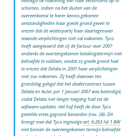
bevoegd de nakoming van haar verbintenis op te
schorten, indien na het sluiten van de
overeenkomst te harer kennis gekomen
omstandigheden haar goede grond geven te
vrezen dat de wederpartij haar daartegenover
staande verplichtingen niet zal nakomen. Tyco
heeft aangevoerd dat zij de factuur over 2007
ondanks de overeengekomen betalingstermijn niet
behoefde te voldoen, omdat zij goede grond had
te vrezen dat Delata in 2007 haar verplichtingen
niet zou nakomen. Zij heeft daaraan ten
grondslag gelegd dat het dealercontract tussen
Delata en Autec per 1 januari 2007 was beëindigd,
zodat Delata niet langer toegang had tot de
software-updates. Het hof heeft de door Tyco
gestelde vrees gegrond bevonden (rov. 28). Dit
brengt mee dat Tyco ingevolge
art. 6:263 lid 1 BW
niet binnen de overeengekomen termijn behoefde