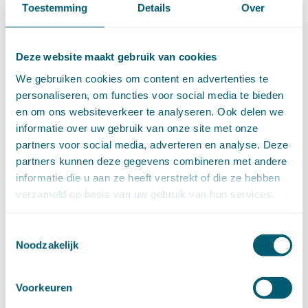
Wvggz – Wzd (Wet Bopz oud)
(139)
Toestemming
Details
Over
ARCHIEF
Deze website maakt gebruik van cookies
►
2026 (88)
We gebruiken cookies om content en advertenties te
augustus (1)
personaliseren, om functies voor social media te bieden
juli (7)
en om ons websiteverkeer te analyseren. Ook delen we
juni (15)
informatie over uw gebruik van onze site met onze
mei (7)
partners voor social media, adverteren en analyse. Deze
april (11)
partners kunnen deze gegevens combineren met andere
maart (17)
informatie die u aan ze heeft verstrekt of die ze hebben
februari (16)
verzameld op basis van uw gebruik van hun services.
januari (14)
►
2025 (153)
december (15)
Toestemmingsselectie
november (15)
Noodzakelijk
oktober (15)
september (8)
Voorkeuren
augustus (6)