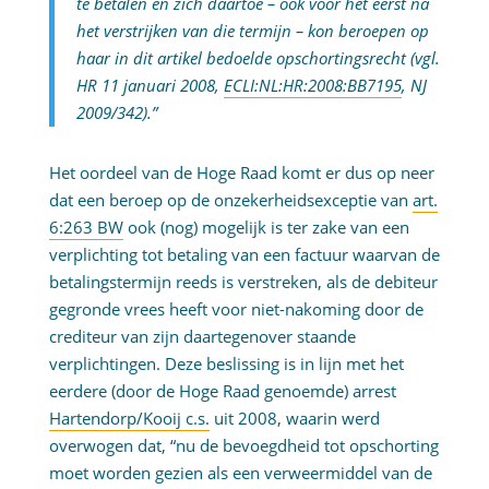
te betalen en zich daartoe – ook voor het eerst na
het verstrijken van die termijn – kon beroepen op
haar in dit artikel bedoelde opschortingsrecht (vgl.
HR 11 januari 2008,
ECLI:NL:HR:2008:BB7195
, NJ
2009/342).”
Het oordeel van de Hoge Raad komt er dus op neer
dat een beroep op de onzekerheidsexceptie van
art.
6:263 BW
ook (nog) mogelijk is ter zake van een
verplichting tot betaling van een factuur waarvan de
betalingstermijn reeds is verstreken, als de debiteur
gegronde vrees heeft voor niet-nakoming door de
crediteur van zijn daartegenover staande
verplichtingen. Deze beslissing is in lijn met het
eerdere (door de Hoge Raad genoemde) arrest
Hartendorp/Kooij c.s.
uit 2008, waarin werd
overwogen dat, “nu de bevoegdheid tot opschorting
moet worden gezien als een verweermiddel van de