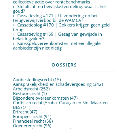
collectieve actie over rentebenchmarks
Stelplicht- en bewijslastverdeling: waar is het
goud?
Cassatievlog #171 | Uitzondering op het
terugverwijsverbod bij de WAMCA?
Cassatieblog #170 | Gokkers krijgen geen geld
terug
Cassatievlog #169 | Gezag van gewijsde in
belastingzaken?
Kansspelovereenkomsten met een illegale
aanbieder zijn niet nietig
DOSSIERS
Aanbestedingsrecht
(15)
Aansprakelijkheid en schadevergoeding
(342)
Arbeidsrecht
(252)
Bestuursrecht
(1)
Bijzondere overeenkomsten
(47)
Caribisch recht (Aruba, Curaçao en Sint Maarten,
BES)
(71)
Erfrecht
(47)
Europees recht
(91)
Financieel recht
(58)
Goederenrecht
(96)