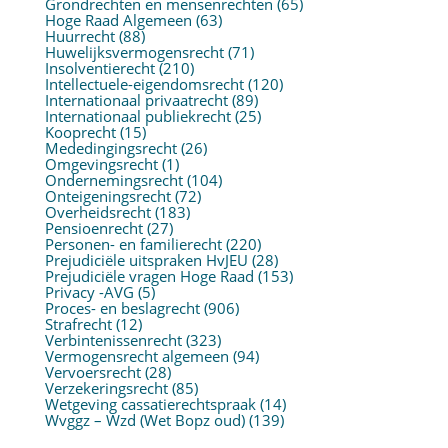
Grondrechten en mensenrechten
(65)
Hoge Raad Algemeen
(63)
Huurrecht
(88)
Huwelijksvermogensrecht
(71)
Insolventierecht
(210)
Intellectuele-eigendomsrecht
(120)
Internationaal privaatrecht
(89)
Internationaal publiekrecht
(25)
Kooprecht
(15)
Mededingingsrecht
(26)
Omgevingsrecht
(1)
Ondernemingsrecht
(104)
Onteigeningsrecht
(72)
Overheidsrecht
(183)
Pensioenrecht
(27)
Personen- en familierecht
(220)
Prejudiciële uitspraken HvJEU
(28)
Prejudiciële vragen Hoge Raad
(153)
Privacy -AVG
(5)
Proces- en beslagrecht
(906)
Strafrecht
(12)
Verbintenissenrecht
(323)
Vermogensrecht algemeen
(94)
Vervoersrecht
(28)
Verzekeringsrecht
(85)
Wetgeving cassatierechtspraak
(14)
Wvggz – Wzd (Wet Bopz oud)
(139)