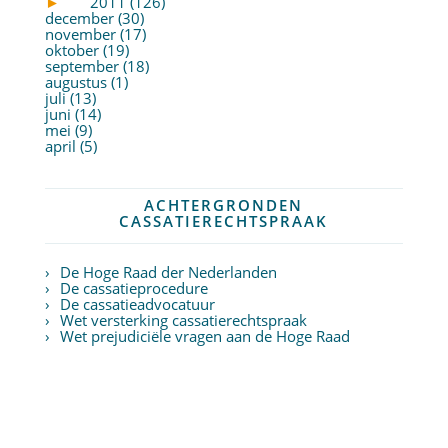
►
2011 (126)
december (30)
november (17)
oktober (19)
september (18)
augustus (1)
juli (13)
juni (14)
mei (9)
april (5)
ACHTERGRONDEN
CASSATIERECHTSPRAAK
De Hoge Raad der Nederlanden
De cassatieprocedure
De cassatieadvocatuur
Wet versterking cassatierechtspraak
Wet prejudiciële vragen aan de Hoge Raad