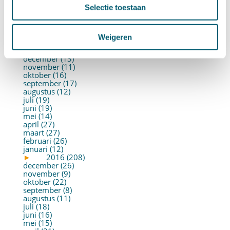
juni (21)
Selectie toestaan
mei (19)
april (22)
maart (10)
februari (14)
Weigeren
januari (30)
►
2017 (213)
december (13)
november (11)
oktober (16)
september (17)
augustus (12)
juli (19)
juni (19)
mei (14)
april (27)
maart (27)
februari (26)
januari (12)
►
2016 (208)
december (26)
november (9)
oktober (22)
september (8)
augustus (11)
juli (18)
juni (16)
mei (15)