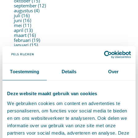
oktober (15)
september (12)
augustus (4)
juli (16)
juni (16)
mei (11)
april (13)
maart (16)
februari (19)
januari (15)
►
2021 (123)
december (15)
november (9)
oktober (13)
september (4)
Toestemming
Details
Over
augustus (7)
juli (4)
juni (14)
mei (6)
Deze website maakt gebruik van cookies
april (11)
maart (14)
We gebruiken cookies om content en advertenties te
februari (11)
januari (15)
personaliseren, om functies voor social media te bieden
►
2020 (154)
en om ons websiteverkeer te analyseren. Ook delen we
december (6)
november (14)
informatie over uw gebruik van onze site met onze
oktober (14)
partners voor social media, adverteren en analyse. Deze
september (8)