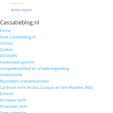
Twitter
RSS
© Pels Rijcken
Algemene voorwaarden
Privacyverklaring
Disclaimer
Cassatieblog.nl
Home
Over Cassatieblog.nl
Contact
Zoeken
DOSSIERS
Aanbestedingsrecht
Aansprakelijkheid en schadevergoeding
Arbeidsrecht
Bijzondere overeenkomsten
Caribisch recht (Aruba, Curaçao en Sint Maarten, BES)
Erfrecht
Europees recht
Financieel recht
Geen categorie