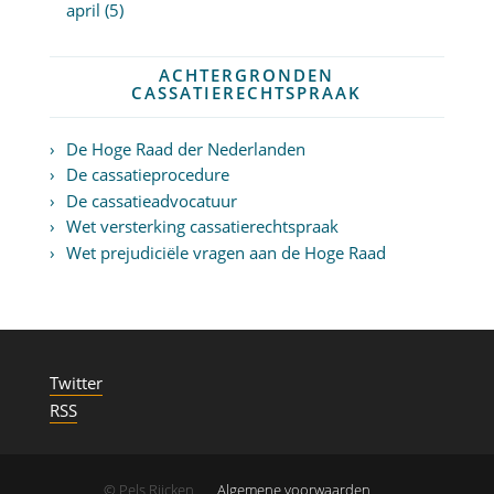
april (5)
ACHTERGRONDEN
CASSATIERECHTSPRAAK
De Hoge Raad der Nederlanden
De cassatieprocedure
De cassatieadvocatuur
Wet versterking cassatierechtspraak
Wet prejudiciële vragen aan de Hoge Raad
Twitter
RSS
© Pels Rijcken
Algemene voorwaarden