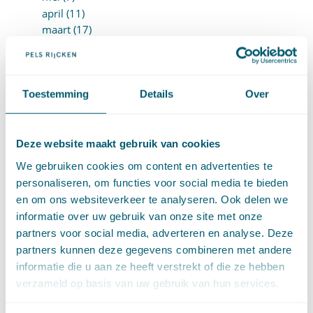
april (11)
maart (17)
februari (16)
januari (14)
►
2025 (153)
december (15)
Toestemming
Details
Over
november (15)
oktober (15)
september (8)
Deze website maakt gebruik van cookies
augustus (6)
We gebruiken cookies om content en advertenties te
juli (14)
personaliseren, om functies voor social media te bieden
juni (13)
en om ons websiteverkeer te analyseren. Ook delen we
mei (13)
informatie over uw gebruik van onze site met onze
april (15)
partners voor social media, adverteren en analyse. Deze
maart (8)
partners kunnen deze gegevens combineren met andere
februari (16)
informatie die u aan ze heeft verstrekt of die ze hebben
januari (15)
verzameld op basis van uw gebruik van hun services.
►
2024 (161)
december (16)