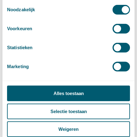
november (17)
Toestemmingsselectie
oktober (17)
Noodzakelijk
september (9)
augustus (10)
Voorkeuren
juli (8)
juni (7)
mei (7)
Statistieken
april (18)
maart (17)
februari (17)
Marketing
januari (18)
►
2023 (177)
december (12)
november (16)
Alles toestaan
oktober (17)
september (14)
Selectie toestaan
augustus (9)
juli (19)
juni (21)
Weigeren
mei (9)