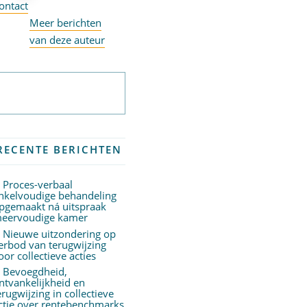
ontact
Meer berichten
van deze auteur
Abonneer op
nieuwsbrief
RECENTE BERICHTEN
Proces-verbaal
nkelvoudige behandeling
pgemaakt ná uitspraak
eervoudige kamer
Nieuwe uitzondering op
erbod van terugwijzing
oor collectieve acties
Bevoegdheid,
ntvankelijkheid en
erugwijzing in collectieve
ctie over rentebenchmarks