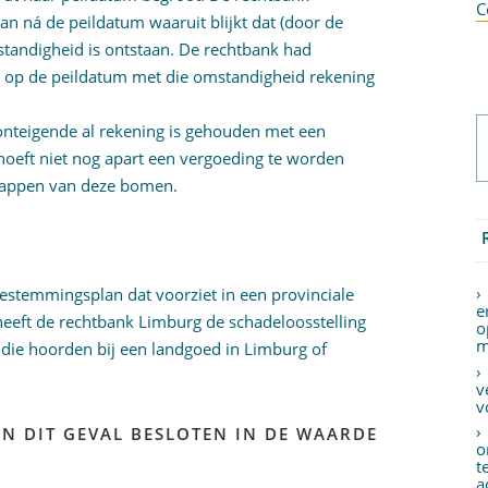
C
van ná de peildatum waaruit blijkt dat (door de
andigheid is ontstaan. De rechtbank had
l op de peildatum met die omstandigheid rekening
 onteigende al rekening is gehouden met een
eft niet nog apart een vergoeding te worden
 kappen van deze bomen.
estemmingsplan dat voorziet in een provinciale
e
heeft de rechtbank Limburg de schadeloosstelling
o
m
 die hoorden bij een landgoed in Limburg of
v
v
IN DIT GEVAL BESLOTEN IN DE WAARDE
o
t
a