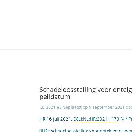
Schadeloosstelling voor ontei
peildatum
CB 2021-85 Geplaatst op 9 september 2021 do
HR 16 juli 2021,
ECLI:NL:HR:2021:1173
(X / P
(i) De schadeloosstelling voor onteigening w