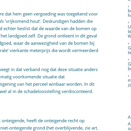
b
ere dat hem geen vergoeding was toegekend voor
h
ls ‘vrijkomend hout’. Deskundigen hadden die
U
d echter beslist dat de waarde van de bomen op
t
het landgoed zelf. De grond ontleent in dit geval
W
andgoed, waar de aanwezigheid van de bomen bij
G
trale’ vierkante meterprijs die wordt vermeerderd
t
G
b
eegt in dat verband nog dat deze situatie anders
elmatig voorkomende situatie dat
m
gening van het perceel winbaar worden. In dit
z
l al in de schadeloosstelling verdisconteerd.
A
 onteigende, heeft de onteigende recht op
A
iet-onteigende grond (het overblijvende, zie
art.
s