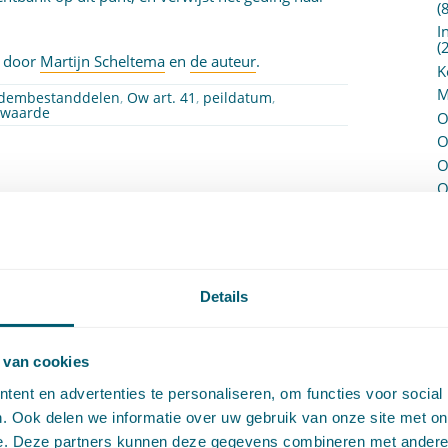
(
I
(
n door
Martijn Scheltema
en
de auteur
.
K
M
dembestanddelen
,
Ow art. 41
,
peildatum
,
e waarde
O
O
O
O
P
P
(
P
H
Details
P
R
P
 van cookies
P
ent en advertenties te personaliseren, om functies voor social
S
. Ook delen we informatie over uw gebruik van onze site met on
V
e. Deze partners kunnen deze gegevens combineren met andere i
V