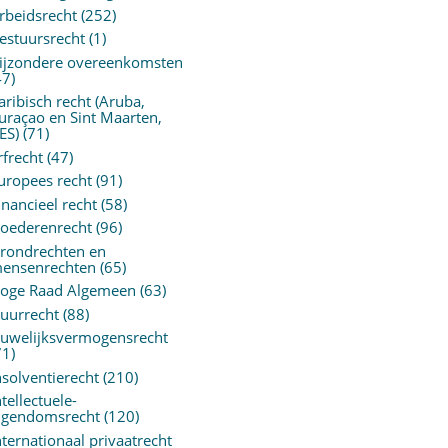
rbeidsrecht
(252)
estuursrecht
(1)
ijzondere overeenkomsten
47)
aribisch recht (Aruba,
uraçao en Sint Maarten,
ES)
(71)
rfrecht
(47)
uropees recht
(91)
inancieel recht
(58)
oederenrecht
(96)
rondrechten en
ensenrechten
(65)
oge Raad Algemeen
(63)
uurrecht
(88)
uwelijksvermogensrecht
71)
nsolventierecht
(210)
ntellectuele-
igendomsrecht
(120)
nternationaal privaatrecht