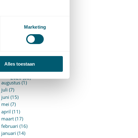
94)
ervoersrecht
(28)
erzekeringsrecht
(85)
etgeving
Marketing
assatierechtspraak
(14)
vggz – Wzd (Wet Bopz
ud)
(139)
ARCHIEF
Alles toestaan
►
2026 (88)
augustus (1)
juli (7)
juni (15)
mei (7)
april (11)
maart (17)
februari (16)
januari (14)