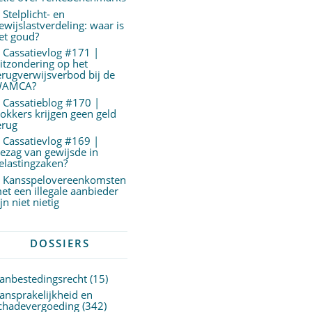
Stelplicht- en
ewijslastverdeling: waar is
et goud?
Cassatievlog #171 |
itzondering op het
erugverwijsverbod bij de
AMCA?
Cassatieblog #170 |
okkers krijgen geen geld
erug
Cassatievlog #169 |
ezag van gewijsde in
elastingzaken?
Kansspelovereenkomsten
et een illegale aanbieder
ijn niet nietig
DOSSIERS
anbestedingsrecht
(15)
ansprakelijkheid en
chadevergoeding
(342)