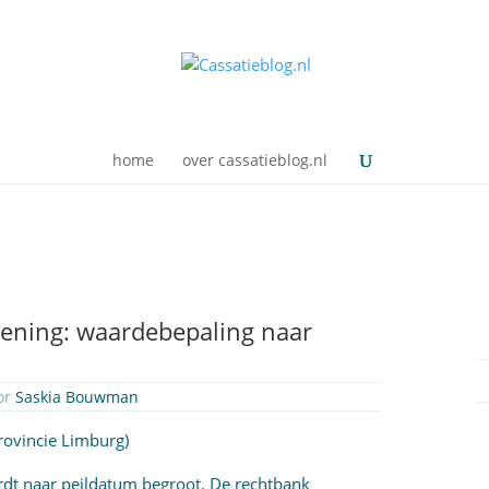
home
over cassatieblog.nl
gening: waardebepaling naar
or
Saskia Bouwman
rovincie Limburg)
ordt naar peildatum begroot. De rechtbank