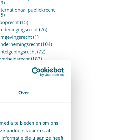
89)
nternationaal publiekrecht
25)
ooprecht
(15)
ededingingsrecht
(26)
mgevingsrecht
(1)
ndernemingsrecht
(104)
nteigeningsrecht
(72)
verheidsrecht
(183)
ensioenrecht
(27)
ersonen- en familierecht
220)
rejudiciële uitspraken
vJEU
(28)
Over
rejudiciële vragen Hoge
aad
(153)
rivacy -AVG
(5)
roces- en beslagrecht
(906)
 media te bieden en om ons
trafrecht
(12)
ze partners voor social
erbintenissenrecht
(323)
nformatie die u aan ze heeft
ermogensrecht algemeen