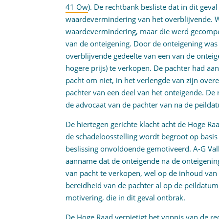
41 Ow
). De rechtbank besliste dat in dit gev
waardevermindering van het overblijvende. 
waardevermindering, maar die werd gecompe
van de onteigening. Door de onteigening was
overblijvende gedeelte van een van de onteig
hogere prijs) te verkopen. De pachter had aan
pacht om niet, in het verlengde van zijn over
pachter van een deel van het onteigende. De 
de advocaat van de pachter van na de peilda
De hiertegen gerichte klacht acht de Hoge Ra
de schadeloosstelling wordt begroot op basis
beslissing onvoldoende gemotiveerd. A-G Va
aanname dat de onteigende na de onteigening
van pacht te verkopen, wel op de inhoud van de
bereidheid van de pachter al op de peildatum
motivering, die in dit geval ontbrak.
De Hoge Raad vernietigt het vonnis van de rec