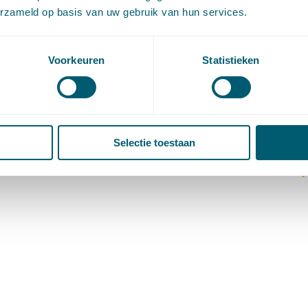
(
erzameld op basis van uw gebruik van hun services.
V
V
W
Voorkeuren
Statistieken
c
W
o
Selectie toestaan