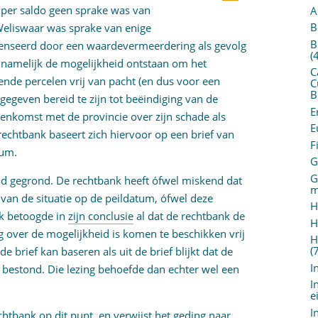
al per saldo geen sprake was van
A
B
Weliswaar was sprake van enige
B
nseerd door een waardevermeerdering als gevolg
(
 namelijk de mogelijkheid ontstaan om het
C
ende percelen vrij van pacht (en dus voor een
C
B
gegeven bereid te zijn tot beëindiging van de
E
eenkomst met de provincie over zijn schade als
E
rechtbank baseert zich hiervoor op een brief van
F
tum.
G
G
ad gegrond. De rechtbank heeft ófwel miskend dat
m
 van de situatie op de peildatum, ófwel deze
H
lk betoogde in
zijn conclusie
al dat de rechtbank de
H
 over de mogelijkheid is komen te beschikken vrij
H
(
 brief kan baseren als uit de brief blijkt dat de
I
 bestond. Die lezing behoefde dan echter wel een
I
e
I
htbank op dit punt, en verwijst het geding naar