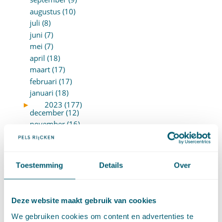
augustus (10)
juli (8)
juni (7)
mei (7)
april (18)
maart (17)
februari (17)
januari (18)
►
2023 (177)
december (12)
november (16)
oktober (17)
september (14)
augustus (9)
Toestemming
Details
Over
juli (19)
juni (21)
mei (9)
Deze website maakt gebruik van cookies
april (13)
We gebruiken cookies om content en advertenties te
maart (17)