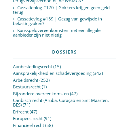
terugverwijsverbod bij de WAMCA?
Cassatieblog #170 | Gokkers krijgen geen geld
terug
Cassatievlog #169 | Gezag van gewijsde in
belastingzaken?
Kansspelovereenkomsten met een illegale
aanbieder zijn niet nietig
DOSSIERS
Aanbestedingsrecht
(15)
Aansprakelijkheid en schadevergoeding
(342)
Arbeidsrecht
(252)
Bestuursrecht
(1)
Bijzondere overeenkomsten
(47)
Caribisch recht (Aruba, Curaçao en Sint Maarten,
BES)
(71)
Erfrecht
(47)
Europees recht
(91)
Financieel recht
(58)