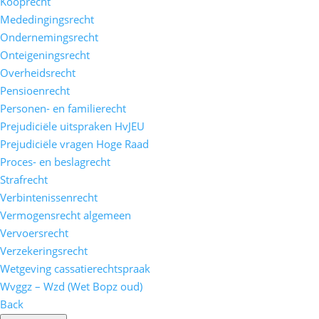
Kooprecht
Mededingingsrecht
Ondernemingsrecht
Onteigeningsrecht
Overheidsrecht
Pensioenrecht
Personen- en familierecht
Prejudiciële uitspraken HvJEU
Prejudiciële vragen Hoge Raad
Proces- en beslagrecht
Strafrecht
Verbintenissenrecht
Vermogensrecht algemeen
Vervoersrecht
Verzekeringsrecht
Wetgeving cassatierechtspraak
Wvggz – Wzd (Wet Bopz oud)
Back