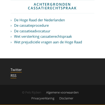
ACHTERGRONDEN
CASSATIERECHTSPRAAK
De Hoge Raad der Nederlanden
De cassatieprocedure
De cassatieadvocatuur
Wet versterking cassatierechtspraak
Wet prejudiciële vragen aan de Hoge Raad
Twitter
RSS
© Pels Rijcken
Algemene voorwaarden
Privacyverklaring
Disclaimer