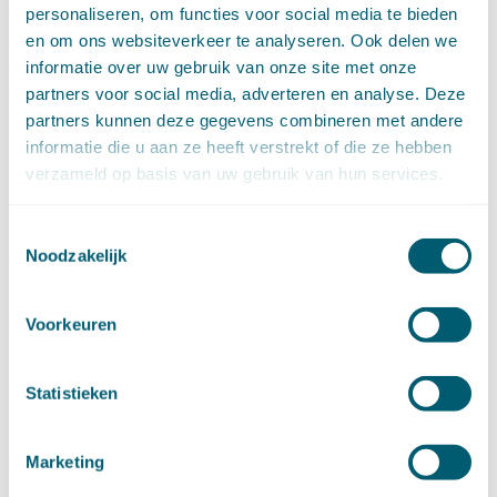
personaliseren, om functies voor social media te bieden
februari (16)
en om ons websiteverkeer te analyseren. Ook delen we
januari (14)
►
2022 (168)
informatie over uw gebruik van onze site met onze
december (13)
partners voor social media, adverteren en analyse. Deze
november (18)
partners kunnen deze gegevens combineren met andere
oktober (15)
informatie die u aan ze heeft verstrekt of die ze hebben
september (12)
verzameld op basis van uw gebruik van hun services.
augustus (4)
juli (16)
Toestemmingsselectie
juni (16)
Noodzakelijk
mei (11)
april (13)
maart (16)
Voorkeuren
februari (19)
januari (15)
Statistieken
►
2021 (123)
december (15)
november (9)
Marketing
oktober (13)
september (4)