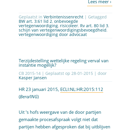
Geplaatst in
Verbintenissenrecht
| Getagged
BW art. 3:61 lid 2
,
onbevoegde
vertegenwoordiging
,
risicoleer
,
Rv art. 80 lid 3
,
schijn van vertegenwoordigingsbevoegdheid
,
vertegenwoordiging door advocaat
Terzijdestelling wettelijke regeling verval van
instantie mogelijk?
CB 2015-14 | Geplaatst op
28-01-2015
| door
Kasper Jansen
HR 23 januari 2015,
ECLI:NL:HR:2015:112
(
Bera/ING
)
Uit ’s hofs weergave van de door partijen
gemaakte procesafspraak volgt niet dat
partijen hebben afgesproken dat bij uitblijven