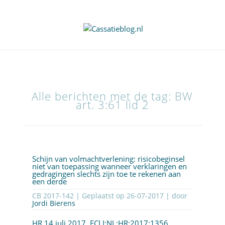
Alle berichten met de tag: BW
art. 3:61 lid 2
Schijn van volmachtverlening: risicobeginsel
niet van toepassing wanneer verklaringen en
gedragingen slechts zijn toe te rekenen aan
een derde
CB 2017-142 | Geplaatst op
26-07-2017
| door
Jordi Bierens
HR 14 juli 2017,
ECLI:NL:HR:2017:1356