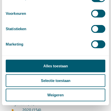
juni (16)
mei (11)
april (13)
Voorkeuren
maart (16)
februari (19)
Statistieken
januari (15)
►
2021 (123)
december (15)
Marketing
november (9)
oktober (13)
september (4)
augustus (7)
Alles toestaan
juli (4)
juni (14)
mei (6)
Selectie toestaan
april (11)
maart (14)
Weigeren
februari (11)
januari (15)
►
2020 (154)