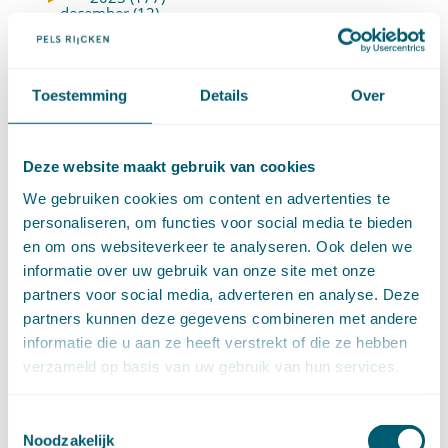
december (12)
november (16)
oktober (17)
september (14)
Toestemming
Details
Over
augustus (9)
juli (19)
juni (21)
Deze website maakt gebruik van cookies
mei (9)
We gebruiken cookies om content en advertenties te
april (13)
personaliseren, om functies voor social media te bieden
maart (17)
en om ons websiteverkeer te analyseren. Ook delen we
februari (16)
informatie over uw gebruik van onze site met onze
januari (14)
►
2022 (168)
partners voor social media, adverteren en analyse. Deze
december (13)
partners kunnen deze gegevens combineren met andere
november (18)
informatie die u aan ze heeft verstrekt of die ze hebben
oktober (15)
verzameld op basis van uw gebruik van hun services.
september (12)
augustus (4)
Toestemmingsselectie
juli (16)
Noodzakelijk