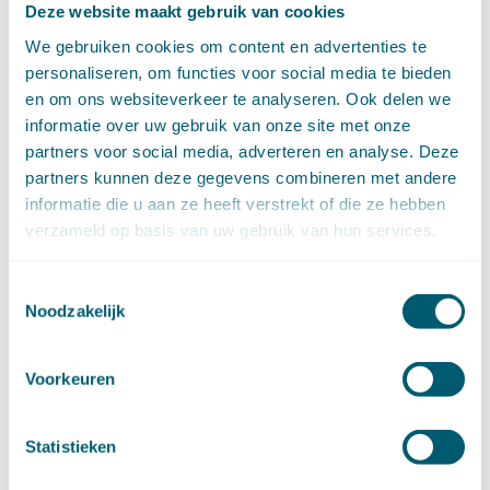
Deze website maakt gebruik van cookies
mei (6)
april (11)
We gebruiken cookies om content en advertenties te
maart (14)
personaliseren, om functies voor social media te bieden
februari (11)
en om ons websiteverkeer te analyseren. Ook delen we
januari (15)
informatie over uw gebruik van onze site met onze
►
2020 (154)
partners voor social media, adverteren en analyse. Deze
december (6)
partners kunnen deze gegevens combineren met andere
november (14)
informatie die u aan ze heeft verstrekt of die ze hebben
oktober (14)
verzameld op basis van uw gebruik van hun services.
september (8)
augustus (2)
juli (20)
Toestemmingsselectie
Noodzakelijk
juni (14)
mei (12)
april (20)
Voorkeuren
maart (15)
februari (12)
januari (17)
Statistieken
►
2019 (147)
december (8)