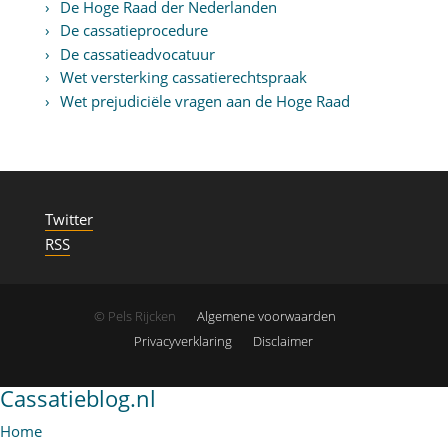
De Hoge Raad der Nederlanden
De cassatieprocedure
De cassatieadvocatuur
Wet versterking cassatierechtspraak
Wet prejudiciële vragen aan de Hoge Raad
Twitter
RSS
© Pels Rijcken
Algemene voorwaarden
Privacyverklaring
Disclaimer
Cassatieblog.nl
Home