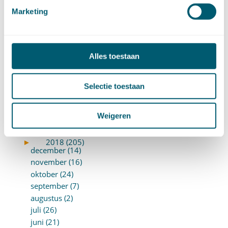
november (8)
Marketing
oktober (13)
september (8)
augustus (10)
Alles toestaan
juli (10)
juni (10)
mei (14)
Selectie toestaan
april (18)
maart (10)
Weigeren
februari (14)
januari (24)
►
2018 (205)
december (14)
november (16)
oktober (24)
september (7)
augustus (2)
juli (26)
juni (21)