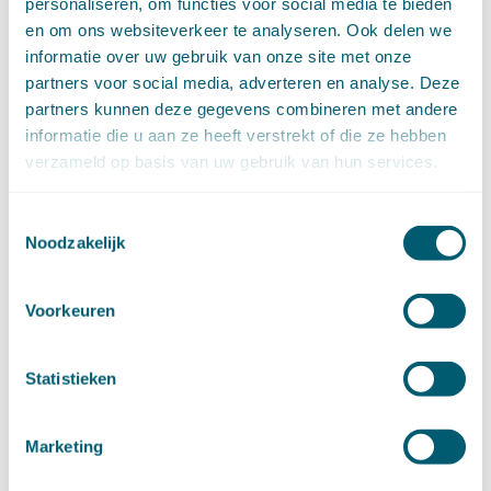
personaliseren, om functies voor social media te bieden
januari (14)
en om ons websiteverkeer te analyseren. Ook delen we
►
2025 (153)
informatie over uw gebruik van onze site met onze
december (15)
partners voor social media, adverteren en analyse. Deze
november (15)
partners kunnen deze gegevens combineren met andere
oktober (15)
informatie die u aan ze heeft verstrekt of die ze hebben
september (8)
verzameld op basis van uw gebruik van hun services.
augustus (6)
juli (14)
juni (13)
Toestemmingsselectie
Noodzakelijk
mei (13)
april (15)
maart (8)
Voorkeuren
februari (16)
januari (15)
►
2024 (161)
Statistieken
december (16)
november (17)
oktober (17)
Marketing
september (9)