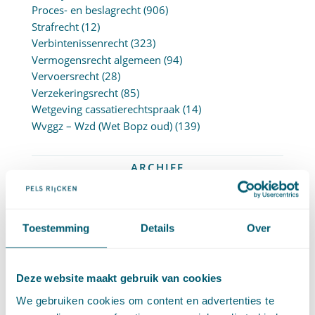
Proces- en beslagrecht
(906)
Strafrecht
(12)
Verbintenissenrecht
(323)
Vermogensrecht algemeen
(94)
Vervoersrecht
(28)
Verzekeringsrecht
(85)
Wetgeving cassatierechtspraak
(14)
Wvggz – Wzd (Wet Bopz oud)
(139)
ARCHIEF
►
2026 (88)
augustus (1)
Toestemming
Details
Over
juli (7)
juni (15)
mei (7)
Deze website maakt gebruik van cookies
april (11)
maart (17)
We gebruiken cookies om content en advertenties te
februari (16)