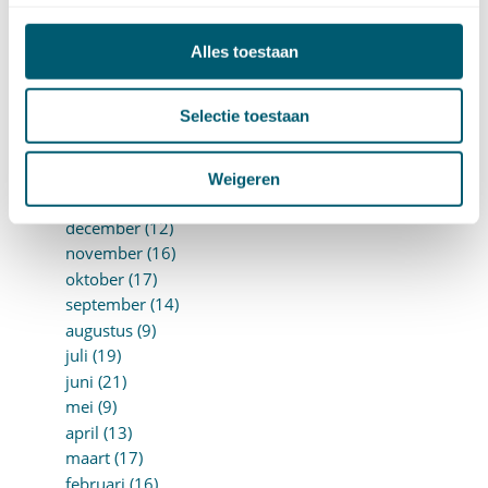
augustus (10)
juli (8)
Alles toestaan
juni (7)
mei (7)
april (18)
Selectie toestaan
maart (17)
februari (17)
Weigeren
januari (18)
►
2023 (177)
december (12)
november (16)
oktober (17)
september (14)
augustus (9)
juli (19)
juni (21)
mei (9)
april (13)
maart (17)
februari (16)