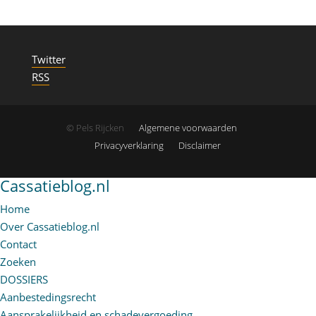
Twitter
RSS
© Pels Rijcken
Algemene voorwaarden
Privacyverklaring
Disclaimer
Cassatieblog.nl
Home
Over Cassatieblog.nl
Contact
Zoeken
DOSSIERS
Aanbestedingsrecht
Aansprakelijkheid en schadevergoeding