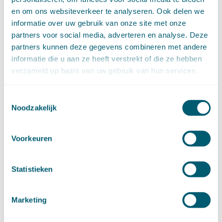
december (6)
en om ons websiteverkeer te analyseren. Ook delen we
november (14)
informatie over uw gebruik van onze site met onze
oktober (14)
partners voor social media, adverteren en analyse. Deze
september (8)
partners kunnen deze gegevens combineren met andere
augustus (2)
informatie die u aan ze heeft verstrekt of die ze hebben
juli (20)
verzameld op basis van uw gebruik van hun services.
juni (14)
mei (12)
Toestemmingsselectie
april (20)
Noodzakelijk
maart (15)
februari (12)
januari (17)
Voorkeuren
►
2019 (147)
december (8)
november (8)
Statistieken
oktober (13)
september (8)
augustus (10)
Marketing
juli (10)