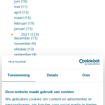
juni (16)
mei (11)
april (13)
maart (16)
februari (19)
januari (15)
►
2021 (123)
december (15)
november (9)
oktober (13)
september (4)
augustus (7)
juli (4)
juni (14)
Toestemming
Details
Over
mei (6)
april (11)
maart (14)
Deze website maakt gebruik van cookies
februari (11)
januari (15)
We gebruiken cookies om content en advertenties te
►
2020 (154)
personaliseren, om functies voor social media te bieden