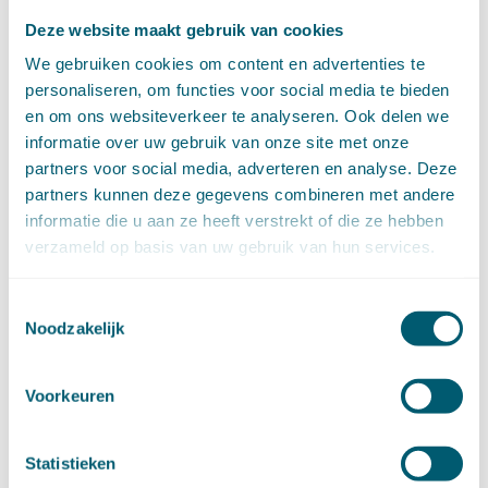
juni (14)
Deze website maakt gebruik van cookies
mei (6)
We gebruiken cookies om content en advertenties te
april (11)
personaliseren, om functies voor social media te bieden
maart (14)
en om ons websiteverkeer te analyseren. Ook delen we
februari (11)
informatie over uw gebruik van onze site met onze
januari (15)
partners voor social media, adverteren en analyse. Deze
►
2020 (154)
partners kunnen deze gegevens combineren met andere
december (6)
november (14)
informatie die u aan ze heeft verstrekt of die ze hebben
oktober (14)
verzameld op basis van uw gebruik van hun services.
september (8)
augustus (2)
Toestemmingsselectie
juli (20)
Noodzakelijk
juni (14)
mei (12)
Voorkeuren
april (20)
maart (15)
februari (12)
Statistieken
januari (17)