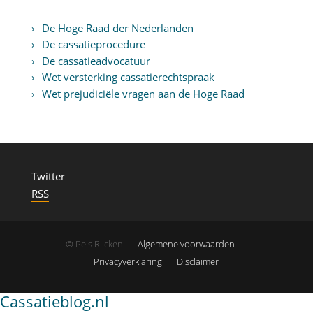
De Hoge Raad der Nederlanden
De cassatieprocedure
De cassatieadvocatuur
Wet versterking cassatierechtspraak
Wet prejudiciële vragen aan de Hoge Raad
Twitter
RSS
© Pels Rijcken
Algemene voorwaarden
Privacyverklaring
Disclaimer
Cassatieblog.nl