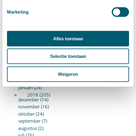
►
2019 (147)
december (8)
Marketing
november (8)
oktober (13)
september (8)
augustus (10)
Alles toestaan
juli (10)
juni (10)
Selectie toestaan
mei (14)
april (18)
maart (10)
Weigeren
februari (14)
januari (24)
►
2018 (205)
december (14)
november (16)
oktober (24)
september (7)
augustus (2)
juli (26)