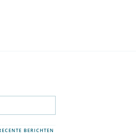
Abonneer op
nieuwsbrief
RECENTE BERICHTEN