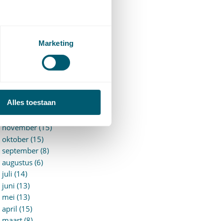
►
2026 (88)
augustus (1)
juli (7)
juni (15)
Marketing
mei (7)
april (11)
maart (17)
februari (16)
januari (14)
Alles toestaan
►
2025 (153)
december (15)
november (15)
oktober (15)
september (8)
augustus (6)
juli (14)
juni (13)
mei (13)
april (15)
maart (8)