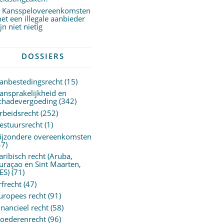
Kansspelovereenkomsten
et een illegale aanbieder
ijn niet nietig
DOSSIERS
anbestedingsrecht
(15)
ansprakelijkheid en
chadevergoeding
(342)
rbeidsrecht
(252)
estuursrecht
(1)
ijzondere overeenkomsten
47)
aribisch recht (Aruba,
uraçao en Sint Maarten,
ES)
(71)
rfrecht
(47)
uropees recht
(91)
inancieel recht
(58)
oederenrecht
(96)