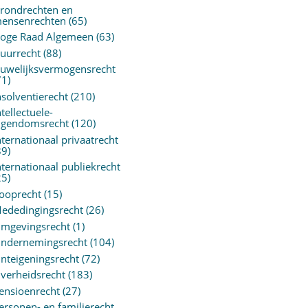
rondrechten en
ensenrechten
(65)
oge Raad Algemeen
(63)
uurrecht
(88)
uwelijksvermogensrecht
71)
nsolventierecht
(210)
ntellectuele-
igendomsrecht
(120)
nternationaal privaatrecht
89)
nternationaal publiekrecht
25)
ooprecht
(15)
ededingingsrecht
(26)
mgevingsrecht
(1)
ndernemingsrecht
(104)
nteigeningsrecht
(72)
verheidsrecht
(183)
ensioenrecht
(27)
ersonen- en familierecht