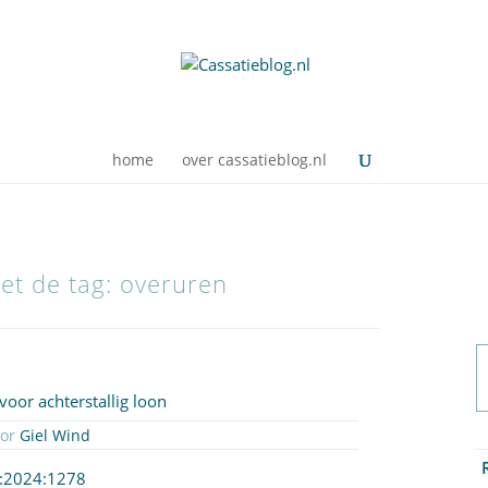
home
over cassatieblog.nl
met de tag: overuren
voor achterstallig loon
oor
Giel Wind
R:2024:1278