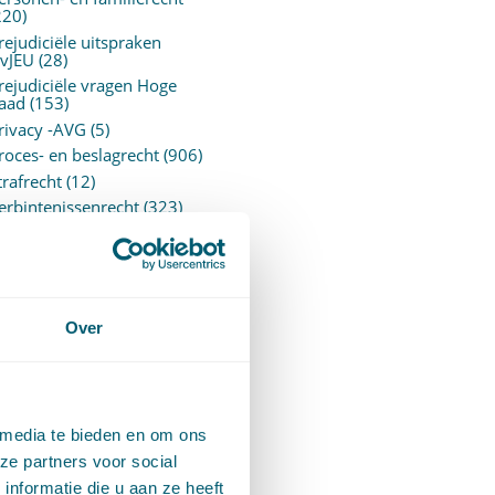
220)
rejudiciële uitspraken
vJEU
(28)
rejudiciële vragen Hoge
aad
(153)
rivacy -AVG
(5)
roces- en beslagrecht
(906)
trafrecht
(12)
erbintenissenrecht
(323)
ermogensrecht algemeen
94)
ervoersrecht
(28)
erzekeringsrecht
(85)
etgeving
Over
assatierechtspraak
(14)
vggz – Wzd (Wet Bopz
ud)
(139)
 media te bieden en om ons
ARCHIEF
ze partners voor social
nformatie die u aan ze heeft