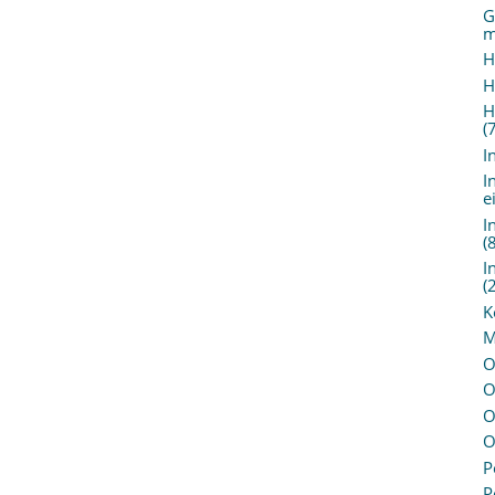
G
m
H
H
H
(
I
I
e
I
(
I
(
K
M
O
O
O
O
P
P