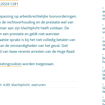
R:2024:1281
e
o
oepassing op arbeidsrechtelijke loonvorderingen.
m
n de rechtsverhouding en de prestatie wel van
iser aan zijn klachtplicht heeft voldaan. De
v
v
in een prestatie en geldt niet wanneer
atste sprake is bij het niet volledig betalen van
o
t
van de omstandigheden van het geval. Giel
a
d van twee recente arresten van de Hoge Raad.
b
h
ketingcookies
worden toegestaan.
U
t
W
t. 6:89
,
klachtplicht
,
overuren
G
t
G
b