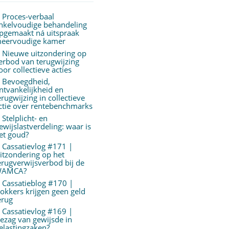
Proces-verbaal
nkelvoudige behandeling
pgemaakt ná uitspraak
eervoudige kamer
Nieuwe uitzondering op
erbod van terugwijzing
oor collectieve acties
Bevoegdheid,
ntvankelijkheid en
erugwijzing in collectieve
ctie over rentebenchmarks
Stelplicht- en
ewijslastverdeling: waar is
et goud?
Cassatievlog #171 |
itzondering op het
erugverwijsverbod bij de
AMCA?
Cassatieblog #170 |
okkers krijgen geen geld
erug
Cassatievlog #169 |
ezag van gewijsde in
elastingzaken?