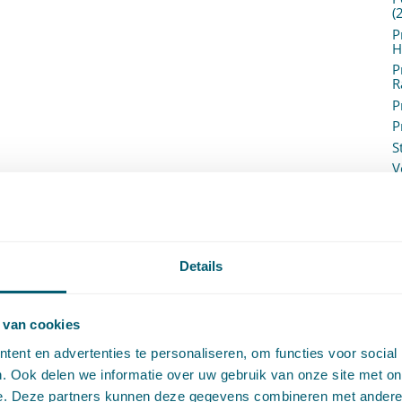
(
P
H
P
R
P
P
S
V
V
(
V
V
W
Details
c
W
o
 van cookies
ent en advertenties te personaliseren, om functies voor social
. Ook delen we informatie over uw gebruik van onze site met on
e. Deze partners kunnen deze gegevens combineren met andere i