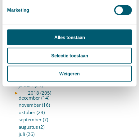
►
2019 (147)
december (8)
Marketing
november (8)
oktober (13)
september (8)
augustus (10)
Alles toestaan
juli (10)
juni (10)
Selectie toestaan
mei (14)
april (18)
maart (10)
Weigeren
februari (14)
januari (24)
►
2018 (205)
december (14)
november (16)
oktober (24)
september (7)
augustus (2)
juli (26)