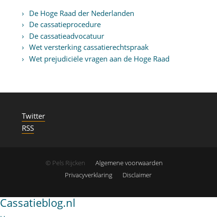
De Hoge Raad der Nederlanden
De cassatieprocedure
De cassatieadvocatuur
Wet versterking cassatierechtspraak
Wet prejudiciële vragen aan de Hoge Raad
Twitter
RSS
© Pels Rijcken
Algemene voorwaarden
Privacyverklaring
Disclaimer
Cassatieblog.nl