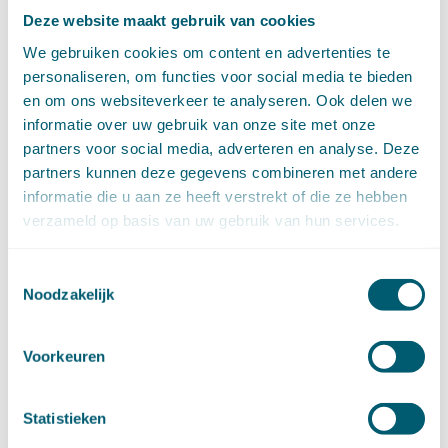
juni (14)
Deze website maakt gebruik van cookies
mei (6)
We gebruiken cookies om content en advertenties te
april (11)
personaliseren, om functies voor social media te bieden
maart (14)
en om ons websiteverkeer te analyseren. Ook delen we
februari (11)
informatie over uw gebruik van onze site met onze
januari (15)
partners voor social media, adverteren en analyse. Deze
►
2020 (154)
december (6)
partners kunnen deze gegevens combineren met andere
november (14)
informatie die u aan ze heeft verstrekt of die ze hebben
oktober (14)
verzameld op basis van uw gebruik van hun services.
september (8)
augustus (2)
Toestemmingsselectie
juli (20)
Noodzakelijk
juni (14)
mei (12)
april (20)
Voorkeuren
maart (15)
februari (12)
Statistieken
januari (17)