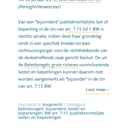
(
Portsight/Verweerster
)
Van een “bijzondere” publiekrechtelijke last of
beperking in de zin van
art. 7:15 lid 1 BW
is
slechts sprake, indien deze haar grondslag
vindt in een specifiek (mede) tot (een
rechtsvoorganger van) de rechthebbende van
de desbetreffende zaak gericht besluit. De uit
de
Beleidsregels grote rivieren
voortvloeiende
lasten en beperkingen kunnen daarom niet
worden aangemerkt als “bijzonder” in de zin
van art. 7:15 BW.
Geplaatst in
Kooprecht
| Getagged
beleidsregels
,
bijzondere lasten en
beperkingen
,
BW art. 7:15
,
publiekrechtelijke
lasten en beperkingen