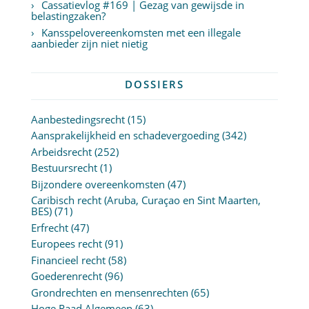
Cassatievlog #169 | Gezag van gewijsde in
belastingzaken?
Kansspelovereenkomsten met een illegale
aanbieder zijn niet nietig
DOSSIERS
Aanbestedingsrecht
(15)
Aansprakelijkheid en schadevergoeding
(342)
Arbeidsrecht
(252)
Bestuursrecht
(1)
Bijzondere overeenkomsten
(47)
Caribisch recht (Aruba, Curaçao en Sint Maarten,
BES)
(71)
Erfrecht
(47)
Europees recht
(91)
Financieel recht
(58)
Goederenrecht
(96)
Grondrechten en mensenrechten
(65)
Hoge Raad Algemeen
(63)