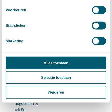
►
2025 (153)
december (15)
Voorkeuren
november (15)
oktober (15)
september (8)
Statistieken
augustus (6)
juli (14)
juni (13)
Marketing
mei (13)
april (15)
maart (8)
Alles toestaan
februari (16)
januari (15)
►
2024 (161)
Selectie toestaan
december (16)
november (17)
oktober (17)
Weigeren
september (9)
augustus (10)
juli (8)