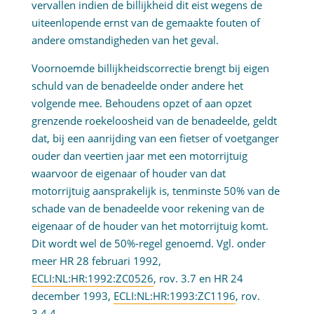
vervallen indien de billijkheid dit eist wegens de
uiteenlopende ernst van de gemaakte fouten of
andere omstandigheden van het geval.
Voornoemde billijkheidscorrectie brengt bij eigen
schuld van de benadeelde onder andere het
volgende mee. Behoudens opzet of aan opzet
grenzende roekeloosheid van de benadeelde, geldt
dat, bij een aanrijding van een fietser of voetganger
ouder dan veertien jaar met een motorrijtuig
waarvoor de eigenaar of houder van dat
motorrijtuig aansprakelijk is, tenminste 50% van de
schade van de benadeelde voor rekening van de
eigenaar of de houder van het motorrijtuig komt.
Dit wordt wel de 50%-regel genoemd. Vgl. onder
meer HR 28 februari 1992,
ECLI:NL:HR:1992:ZC0526
, rov. 3.7 en HR 24
december 1993,
ECLI:NL:HR:1993:ZC1196
, rov.
3.4.4.