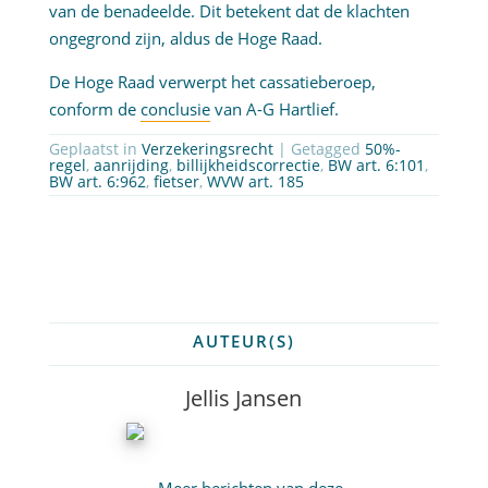
van de benadeelde. Dit betekent dat de klachten
ongegrond zijn, aldus de Hoge Raad.
De Hoge Raad verwerpt het cassatieberoep,
conform de
conclusie
van A-G Hartlief.
Geplaatst in
Verzekeringsrecht
| Getagged
50%-
regel
,
aanrijding
,
billijkheidscorrectie
,
BW art. 6:101
,
BW art. 6:962
,
fietser
,
WVW art. 185
AUTEUR(S)
Jellis Jansen