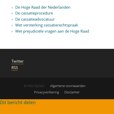
De Hoge Raad der Nederlanden
De cassatieprocedure
De cassatieadvocatuur
Wet versterking cassatierechtspraak
Wet prejudiciële vragen aan de Hoge Raad
Twitter
RSS
© Pels Rijcken
Algemene voorwaarden
Privacyverklaring
Disclaimer