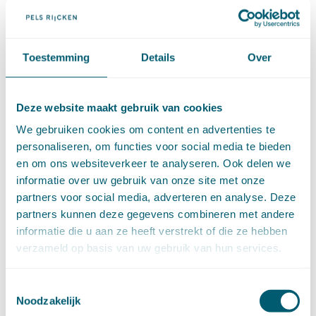
Verbintenissenrecht
(323)
Vermogensrecht algemeen
(94)
Vervoersrecht
(28)
Toestemming
Details
Over
Verzekeringsrecht
(85)
Wetgeving cassatierechtspraak
(14)
Wvggz – Wzd (Wet Bopz oud)
(139)
Deze website maakt gebruik van cookies
We gebruiken cookies om content en advertenties te
ARCHIEF
personaliseren, om functies voor social media te bieden
en om ons websiteverkeer te analyseren. Ook delen we
►
2026 (88)
informatie over uw gebruik van onze site met onze
augustus (1)
partners voor social media, adverteren en analyse. Deze
juli (7)
partners kunnen deze gegevens combineren met andere
juni (15)
informatie die u aan ze heeft verstrekt of die ze hebben
mei (7)
verzameld op basis van uw gebruik van hun services.
april (11)
maart (17)
februari (16)
Toestemmingsselectie
Noodzakelijk
januari (14)