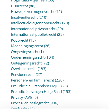
Hoge Raad Algemeen
(63)
Huurrecht
(88)
Huwelijksvermogensrecht
(71)
Insolventierecht
(210)
Intellectuele-eigendomsrecht
(120)
Internationaal privaatrecht
(89)
Internationaal publiekrecht
(25)
Kooprecht
(15)
Mededingingsrecht
(26)
Omgevingsrecht
(1)
Ondernemingsrecht
(104)
Onteigeningsrecht
(72)
Overheidsrecht
(183)
Pensioenrecht
(27)
Personen- en familierecht
(220)
Prejudiciële uitspraken HvJEU
(28)
Prejudiciële vragen Hoge Raad
(153)
Privacy -AVG
(5)
Proces- en beslagrecht
(906)
Strafrecht
(12)