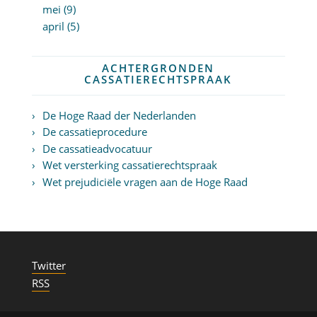
mei (9)
april (5)
ACHTERGRONDEN
CASSATIERECHTSPRAAK
De Hoge Raad der Nederlanden
De cassatieprocedure
De cassatieadvocatuur
Wet versterking cassatierechtspraak
Wet prejudiciële vragen aan de Hoge Raad
Twitter
RSS