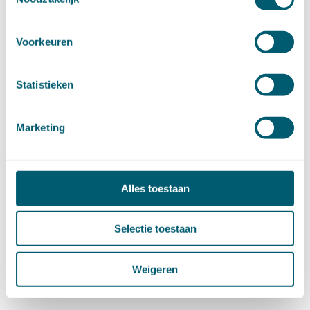
| Getagged
beroepsfout advocaat
,
bewijsaanbod
,
kansschade
Voorkeuren
Statistieken
AUTEUR(S)
Marketing
Giel Wind
Alles toestaan
Meer berichten van deze
Selectie toestaan
auteur
Weigeren
Abonneer op nieuwsbrief