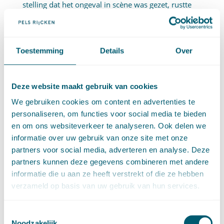
stelling dat het ongeval in scène was gezet, rustte
bij de verzekeraars. Voor een tegenbewijsaanbod
geldt niet, zoals bij een zelfstandig bewijsaanbod,
de specificatie-eis. Mogelijk dat volgens de Hoge
Toestemming
Details
Over
Raad de specificatie-eis daarom niet aan Eiser mag
worden tegengeworpen in het hoger beroep in de
aansprakelijkheidsprocedure.
Deze website maakt gebruik van cookies
We gebruiken cookies om content en advertenties te
AFDOENING
personaliseren, om functies voor social media te bieden
en om ons websiteverkeer te analyseren. Ook delen we
De uitspraak van het hof wordt zowel in het
informatie over uw gebruik van onze site met onze
principale als in het incidentele cassatieberoep
partners voor social media, adverteren en analyse. Deze
vernietigd. Dat is tegengesteld aan de conclusie van
partners kunnen deze gegevens combineren met andere
A-G Lindenbergh in het principale cassatieberoep
informatie die u aan ze heeft verstrekt of die ze hebben
van Eiser, en in lijn daarmee wat betreft het (in dit
verzameld op basis van uw gebruik van hun services.
blog onbesproken gebleven) incidentele
cassatieberoep van de advocaat.
Toestemmingsselectie
Geplaatst in
Aansprakelijkheid en schadevergoeding
Noodzakelijk