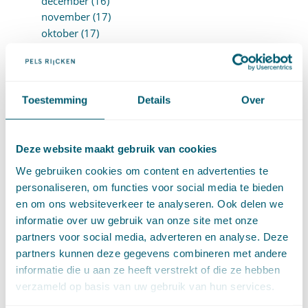
december (16)
november (17)
oktober (17)
september (9)
augustus (10)
juli (8)
juni (7)
Toestemming
Details
Over
mei (7)
april (18)
maart (17)
Deze website maakt gebruik van cookies
februari (17)
We gebruiken cookies om content en advertenties te
januari (18)
personaliseren, om functies voor social media te bieden
►
2023 (177)
en om ons websiteverkeer te analyseren. Ook delen we
december (12)
informatie over uw gebruik van onze site met onze
november (16)
partners voor social media, adverteren en analyse. Deze
oktober (17)
partners kunnen deze gegevens combineren met andere
september (14)
augustus (9)
informatie die u aan ze heeft verstrekt of die ze hebben
juli (19)
verzameld op basis van uw gebruik van hun services.
juni (21)