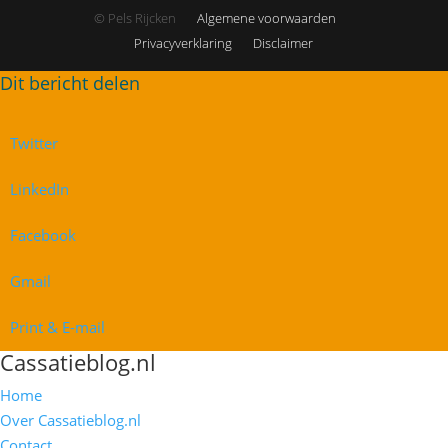
© Pels Rijcken
Algemene voorwaarden
Privacyverklaring
Disclaimer
Twitter
LinkedIn
Facebook
Gmail
Print & E-mail
Cassatieblog.nl
Home
Over Cassatieblog.nl
Contact