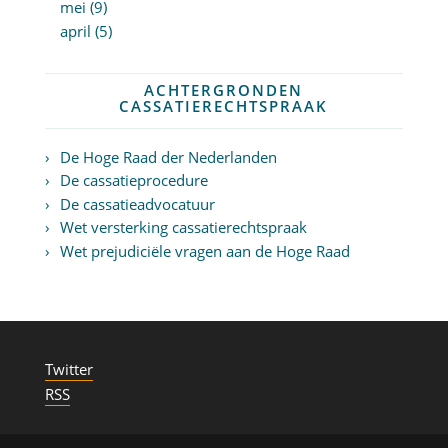
mei (9)
april (5)
ACHTERGRONDEN
CASSATIERECHTSPRAAK
De Hoge Raad der Nederlanden
De cassatieprocedure
De cassatieadvocatuur
Wet versterking cassatierechtspraak
Wet prejudiciële vragen aan de Hoge Raad
Twitter
RSS