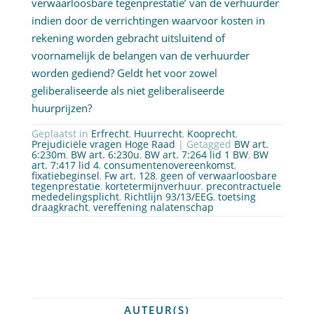
verwaarloosbare tegenprestatie’ van de verhuurder
indien door de verrichtingen waarvoor kosten in
rekening worden gebracht uitsluitend of
voornamelijk de belangen van de verhuurder
worden gediend? Geldt het voor zowel
geliberaliseerde als niet geliberaliseerde
huurprijzen?
Geplaatst in
Erfrecht
,
Huurrecht
,
Kooprecht
,
Prejudiciële vragen Hoge Raad
| Getagged
BW art.
6:230m
,
BW art. 6:230u
,
BW art. 7:264 lid 1 BW
,
BW
art. 7:417 lid 4
,
consumentenovereenkomst
,
fixatiebeginsel
,
Fw art. 128
,
geen of verwaarloosbare
tegenprestatie
,
kortetermijnverhuur
,
precontractuele
mededelingsplicht
,
Richtlijn 93/13/EEG
,
toetsing
draagkracht
,
vereffening nalatenschap
AUTEUR(S)