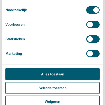
mei (9)
Toestemmingsselectie
april (13)
Noodzakelijk
maart (17)
februari (16)
Voorkeuren
januari (14)
►
2022 (168)
december (13)
Statistieken
november (18)
oktober (15)
september (12)
Marketing
augustus (4)
juli (16)
juni (16)
mei (11)
Alles toestaan
april (13)
maart (16)
Selectie toestaan
februari (19)
januari (15)
►
2021 (123)
Weigeren
december (15)