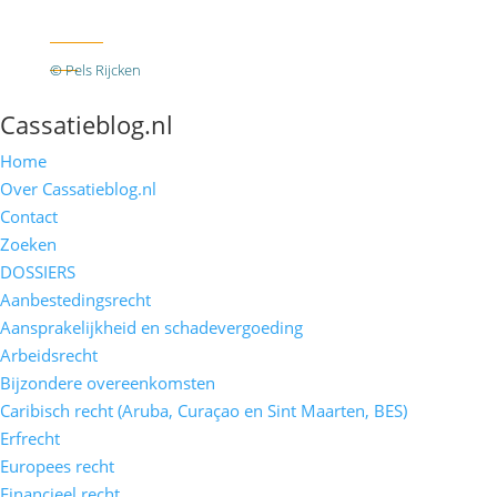
Twitter
RSS
© Pels Rijcken
Algemene voorwaarden
Privacyverklaring
Disclaimer
Cassatieblog.nl
Home
Over Cassatieblog.nl
Contact
Zoeken
DOSSIERS
Aanbestedingsrecht
Aansprakelijkheid en schadevergoeding
Arbeidsrecht
Bijzondere overeenkomsten
Caribisch recht (Aruba, Curaçao en Sint Maarten, BES)
Erfrecht
Europees recht
Financieel recht