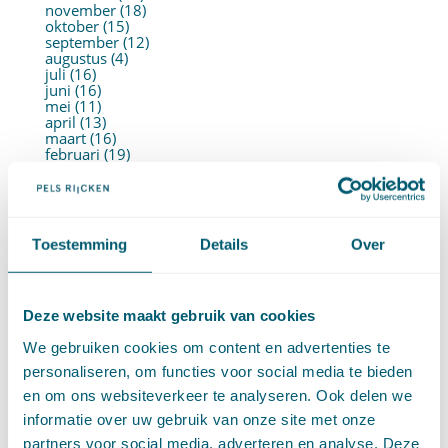
november (18)
oktober (15)
september (12)
augustus (4)
juli (16)
juni (16)
mei (11)
april (13)
maart (16)
februari (19)
januari (15)
►
2021 (123)
december (15)
november (9)
oktober (13)
Toestemming
Details
Over
september (4)
augustus (7)
juli (4)
juni (14)
mei (6)
Deze website maakt gebruik van cookies
april (11)
maart (14)
We gebruiken cookies om content en advertenties te
februari (11)
personaliseren, om functies voor social media te bieden
januari (15)
►
2020 (154)
en om ons websiteverkeer te analyseren. Ook delen we
december (6)
informatie over uw gebruik van onze site met onze
november (14)
oktober (14)
partners voor social media, adverteren en analyse. Deze