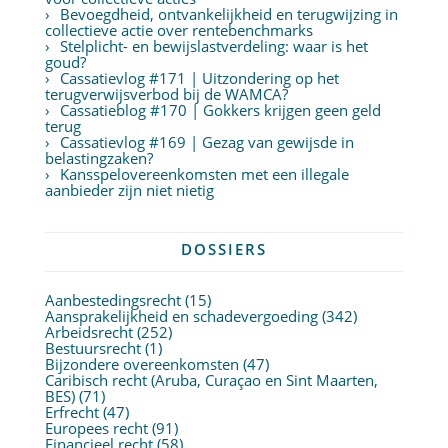
Bevoegdheid, ontvankelijkheid en terugwijzing in
collectieve actie over rentebenchmarks
Stelplicht- en bewijslastverdeling: waar is het
goud?
Cassatievlog #171 | Uitzondering op het
terugverwijsverbod bij de WAMCA?
Cassatieblog #170 | Gokkers krijgen geen geld
terug
Cassatievlog #169 | Gezag van gewijsde in
belastingzaken?
Kansspelovereenkomsten met een illegale
aanbieder zijn niet nietig
DOSSIERS
Aanbestedingsrecht
(15)
Aansprakelijkheid en schadevergoeding
(342)
Arbeidsrecht
(252)
Bestuursrecht
(1)
Bijzondere overeenkomsten
(47)
Caribisch recht (Aruba, Curaçao en Sint Maarten,
BES)
(71)
Erfrecht
(47)
Europees recht
(91)
Financieel recht
(58)