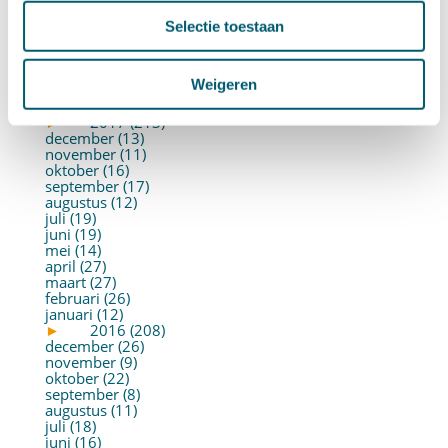
juli (26)
juni (21)
Selectie toestaan
mei (19)
april (22)
maart (10)
Weigeren
februari (14)
januari (30)
►
2017 (213)
december (13)
november (11)
oktober (16)
september (17)
augustus (12)
juli (19)
juni (19)
mei (14)
april (27)
maart (27)
februari (26)
januari (12)
►
2016 (208)
december (26)
november (9)
oktober (22)
september (8)
augustus (11)
juli (18)
juni (16)