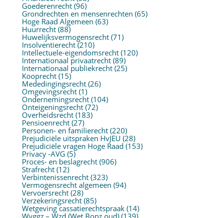
Goederenrecht
(96)
Grondrechten en mensenrechten
(65)
Hoge Raad Algemeen
(63)
Huurrecht
(88)
Huwelijksvermogensrecht
(71)
Insolventierecht
(210)
Intellectuele-eigendomsrecht
(120)
Internationaal privaatrecht
(89)
Internationaal publiekrecht
(25)
Kooprecht
(15)
Mededingingsrecht
(26)
Omgevingsrecht
(1)
Ondernemingsrecht
(104)
Onteigeningsrecht
(72)
Overheidsrecht
(183)
Pensioenrecht
(27)
Personen- en familierecht
(220)
Prejudiciële uitspraken HvJEU
(28)
Prejudiciële vragen Hoge Raad
(153)
Privacy -AVG
(5)
Proces- en beslagrecht
(906)
Strafrecht
(12)
Verbintenissenrecht
(323)
Vermogensrecht algemeen
(94)
Vervoersrecht
(28)
Verzekeringsrecht
(85)
Wetgeving cassatierechtspraak
(14)
Wvggz – Wzd (Wet Bopz oud)
(139)