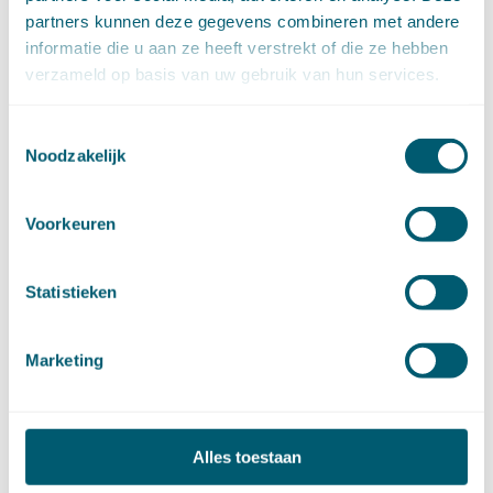
september (8)
partners kunnen deze gegevens combineren met andere
augustus (2)
juli (20)
informatie die u aan ze heeft verstrekt of die ze hebben
juni (14)
verzameld op basis van uw gebruik van hun services.
mei (12)
april (20)
maart (15)
februari (12)
Toestemmingsselectie
januari (17)
Noodzakelijk
►
2019 (147)
december (8)
november (8)
oktober (13)
Voorkeuren
september (8)
augustus (10)
juli (10)
juni (10)
Statistieken
mei (14)
april (18)
maart (10)
Marketing
februari (14)
januari (24)
►
2018 (205)
december (14)
november (16)
oktober (24)
Alles toestaan
september (7)
augustus (2)