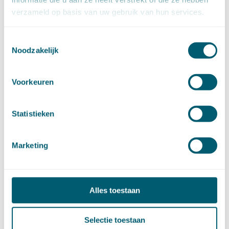
oktober (14)
verzameld op basis van uw gebruik van hun services.
september (8)
augustus (2)
juli (20)
Toestemmingsselectie
Noodzakelijk
juni (14)
mei (12)
april (20)
Voorkeuren
maart (15)
februari (12)
januari (17)
Statistieken
►
2019 (147)
december (8)
november (8)
Marketing
oktober (13)
september (8)
augustus (10)
Alles toestaan
juli (10)
juni (10)
mei (14)
Selectie toestaan
april (18)