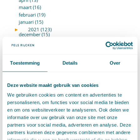
maart (16)
februari (19)
januari (15)
►
2021 (123)
december (15)
november (9)
oktober (13)
september (4)
Toestemming
Details
Over
augustus (7)
juli (4)
juni (14)
Deze website maakt gebruik van cookies
mei (6)
april (11)
We gebruiken cookies om content en advertenties te
maart (14)
personaliseren, om functies voor social media te bieden
februari (11)
en om ons websiteverkeer te analyseren. Ook delen we
januari (15)
informatie over uw gebruik van onze site met onze
►
2020 (154)
partners voor social media, adverteren en analyse. Deze
december (6)
partners kunnen deze gegevens combineren met andere
november (14)
informatie die u aan ze heeft verstrekt of die ze hebben