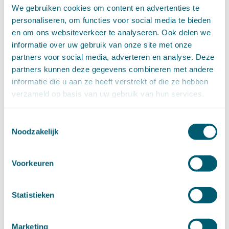
november (17)
We gebruiken cookies om content en advertenties te
oktober (17)
personaliseren, om functies voor social media te bieden
september (9)
en om ons websiteverkeer te analyseren. Ook delen we
augustus (10)
informatie over uw gebruik van onze site met onze
juli (8)
partners voor social media, adverteren en analyse. Deze
juni (7)
partners kunnen deze gegevens combineren met andere
mei (7)
informatie die u aan ze heeft verstrekt of die ze hebben
april (18)
verzameld op basis van uw gebruik van hun services.
maart (17)
februari (17)
Toestemmingsselectie
januari (18)
Noodzakelijk
►
2023 (177)
december (12)
november (16)
Voorkeuren
oktober (17)
september (14)
augustus (9)
Statistieken
juli (19)
juni (21)
Marketing
mei (9)