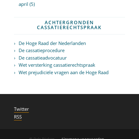
april (5)
ACHTERGRONDEN
CASSATIERECHTSPRAAK
De Hoge Raad der Nederlanden
De cassatieprocedure
De cassatieadvocatuur
Wet versterking cassatierechtspraak
Wet prejudiciële vragen aan de Hoge Raad
Twitter
RSS
© Pels Rijcken
Algemene voorwaarden