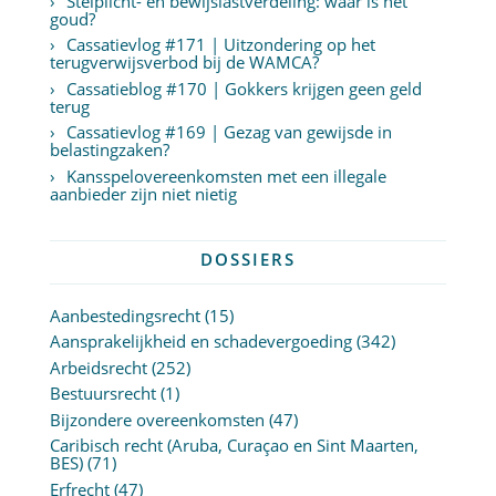
Stelplicht- en bewijslastverdeling: waar is het
goud?
Cassatievlog #171 | Uitzondering op het
terugverwijsverbod bij de WAMCA?
Cassatieblog #170 | Gokkers krijgen geen geld
terug
Cassatievlog #169 | Gezag van gewijsde in
belastingzaken?
Kansspelovereenkomsten met een illegale
aanbieder zijn niet nietig
DOSSIERS
Aanbestedingsrecht
(15)
Aansprakelijkheid en schadevergoeding
(342)
Arbeidsrecht
(252)
Bestuursrecht
(1)
Bijzondere overeenkomsten
(47)
Caribisch recht (Aruba, Curaçao en Sint Maarten,
BES)
(71)
Erfrecht
(47)