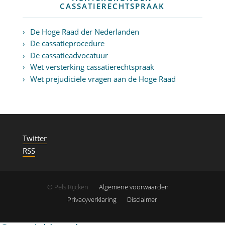
CASSATIERECHTSPRAAK
De Hoge Raad der Nederlanden
De cassatieprocedure
De cassatieadvocatuur
Wet versterking cassatierechtspraak
Wet prejudiciële vragen aan de Hoge Raad
Twitter
RSS
© Pels Rijcken
Algemene voorwaarden
Privacyverklaring
Disclaimer