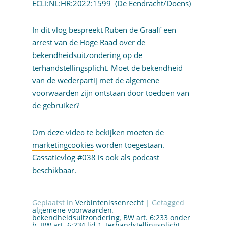
ECLI:NL:HR:2022:1599
(De Eendracht/Doens)
In dit vlog bespreekt Ruben de Graaff een
arrest van de Hoge Raad over de
bekendheidsuitzondering op de
terhandstellingsplicht. Moet de bekendheid
van de wederpartij met de algemene
voorwaarden zijn ontstaan door toedoen van
de gebruiker?
Om deze video te bekijken moeten de
marketingcookies
worden toegestaan.
Cassatievlog #038 is ook als
podcast
beschikbaar.
Geplaatst in
Verbintenissenrecht
| Getagged
algemene voorwaarden
,
bekendheidsuitzondering
,
BW art. 6:233 onder
b
,
BW art. 6:234 lid 1
,
terhandstellingsplicht