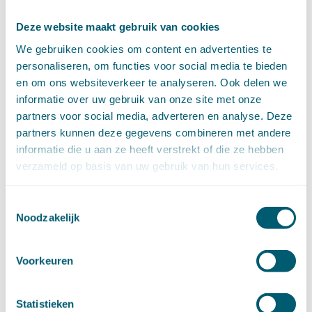
juli (4)
Deze website maakt gebruik van cookies
juni (14)
mei (6)
We gebruiken cookies om content en advertenties te
april (11)
personaliseren, om functies voor social media te bieden
maart (14)
en om ons websiteverkeer te analyseren. Ook delen we
februari (11)
informatie over uw gebruik van onze site met onze
januari (15)
partners voor social media, adverteren en analyse. Deze
►
2020 (154)
partners kunnen deze gegevens combineren met andere
december (6)
informatie die u aan ze heeft verstrekt of die ze hebben
november (14)
verzameld op basis van uw gebruik van hun services.
oktober (14)
september (8)
Toestemmingsselectie
augustus (2)
Noodzakelijk
juli (20)
juni (14)
mei (12)
Voorkeuren
april (20)
maart (15)
Statistieken
februari (12)