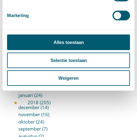
januari (17)
►
2019 (147)
Marketing
december (8)
november (8)
oktober (13)
september (8)
Alles toestaan
augustus (10)
juli (10)
juni (10)
Selectie toestaan
mei (14)
april (18)
Weigeren
maart (10)
februari (14)
januari (24)
►
2018 (205)
december (14)
november (16)
oktober (24)
september (7)
augustus (2)