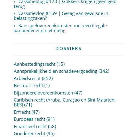
Cassatieblog #170 | Gokkers krijgen geen geld
terug
Cassatievlog #169 | Gezag van gewijsde in
belastingzaken?
Kansspelovereenkomsten met een illegale
aanbieder zijn niet nietig
DOSSIERS
Aanbestedingsrecht
(15)
Aansprakelijkheid en schadevergoeding
(342)
Arbeidsrecht
(252)
Bestuursrecht
(1)
Bijzondere overeenkomsten
(47)
Caribisch recht (Aruba, Curaçao en Sint Maarten,
BES)
(71)
Erfrecht
(47)
Europees recht
(91)
Financieel recht
(58)
Goederenrecht
(96)