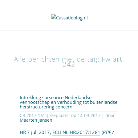
Alle berichten met de tag: Fw art.
242
Intrekking surseance Nederlandse
vennootschap en verhouding tot buitenlandse
herstructurering concern
CB 2017-161 | Geplaatst op
14-09-2017
| door
Maarten Jansen
HR 7 juli 2017,
ECLI:NL:HR:2017:1281
(
PTIF /