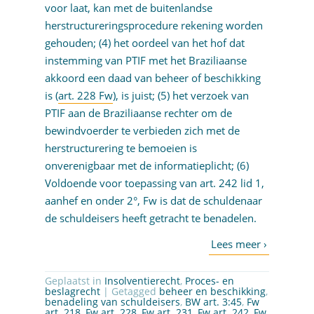
voor laat, kan met de buitenlandse
herstructureringsprocedure rekening worden
gehouden; (4) het oordeel van het hof dat
instemming van PTIF met het Braziliaanse
akkoord een daad van beheer of beschikking
is (
art. 228 Fw
), is juist; (5) het verzoek van
PTIF aan de Braziliaanse rechter om de
bewindvoerder te verbieden zich met de
herstructurering te bemoeien is
onverenigbaar met de informatieplicht; (6)
Voldoende voor toepassing van art. 242 lid 1,
aanhef en onder 2°, Fw is dat de schuldenaar
de schuldeisers heeft getracht te benadelen.
Geplaatst in
Insolventierecht
,
Proces- en
beslagrecht
| Getagged
beheer en beschikking
,
benadeling van schuldeisers
,
BW art. 3:45
,
Fw
art. 218
,
Fw art. 228
,
Fw art. 231
,
Fw art. 242
,
Fw