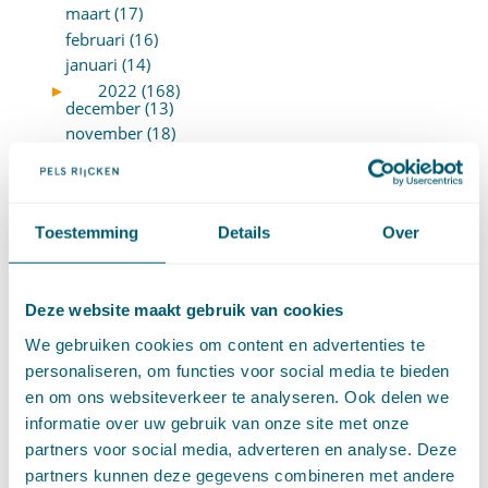
maart (17)
februari (16)
januari (14)
►
2022 (168)
december (13)
november (18)
oktober (15)
september (12)
augustus (4)
Toestemming
Details
Over
juli (16)
juni (16)
mei (11)
Deze website maakt gebruik van cookies
april (13)
maart (16)
We gebruiken cookies om content en advertenties te
februari (19)
personaliseren, om functies voor social media te bieden
januari (15)
en om ons websiteverkeer te analyseren. Ook delen we
►
2021 (123)
informatie over uw gebruik van onze site met onze
december (15)
partners voor social media, adverteren en analyse. Deze
november (9)
partners kunnen deze gegevens combineren met andere
oktober (13)