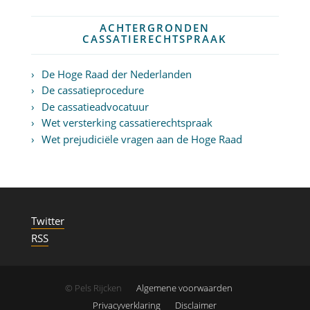
ACHTERGRONDEN
CASSATIERECHTSPRAAK
De Hoge Raad der Nederlanden
De cassatieprocedure
De cassatieadvocatuur
Wet versterking cassatierechtspraak
Wet prejudiciële vragen aan de Hoge Raad
Twitter
RSS
© Pels Rijcken
Algemene voorwaarden
Privacyverklaring
Disclaimer