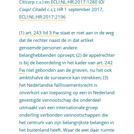
Citicorp c.s.
) en
ECLI:NL:HR:2017:1280
(
Oi
Coop
/
Citadel c.s.
); HR 1 september 2017,
ECLI:NL:HR:2017:2196
(1)
art. 243 lid 3 Fw
staat er niet aan in de weg
dat de rechter naast de in dat artikel
genoemde personen andere
belanghebbenden oproept; (2) de appelrechter
is bij de beoordeling in het kader van
art. 242
Fw
niet gebonden aan de grieven, nu het ook
ambtshalve de surseance kan intrekken; (3)
het Nederlandse faillissementsrecht is
onverkort van toepassing op een in Nederland
gevestigde vennootschap die onderdeel
uitmaakt van een internationale groep
onderling verbonden vennootschappen die
het centrum van zijn belangrijkste belangen in
het buitenland heeft. Waar de wet daar ruimte