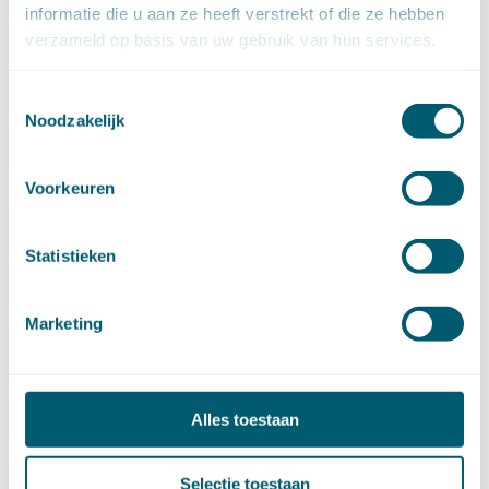
informatie die u aan ze heeft verstrekt of die ze hebben
september (4)
verzameld op basis van uw gebruik van hun services.
augustus (7)
juli (4)
juni (14)
Toestemmingsselectie
Noodzakelijk
mei (6)
april (11)
maart (14)
Voorkeuren
februari (11)
januari (15)
►
2020 (154)
Statistieken
december (6)
november (14)
oktober (14)
Marketing
september (8)
augustus (2)
juli (20)
Alles toestaan
juni (14)
mei (12)
april (20)
Selectie toestaan