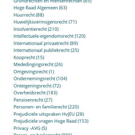
Grondrechten en mensenrechten
(65)
Hoge Raad Algemeen
(63)
Huurrecht
(88)
Huwelijksvermogensrecht
(71)
Insolventierecht
(210)
Intellectuele-eigendomsrecht
(120)
Internationaal privaatrecht
(89)
Internationaal publiekrecht
(25)
Kooprecht
(15)
Mededingingsrecht
(26)
Omgevingsrecht
(1)
Ondernemingsrecht
(104)
Onteigeningsrecht
(72)
Overheidsrecht
(183)
Pensioenrecht
(27)
Personen- en familierecht
(220)
Prejudiciële uitspraken HvJEU
(28)
Prejudiciële vragen Hoge Raad
(153)
Privacy -AVG
(5)