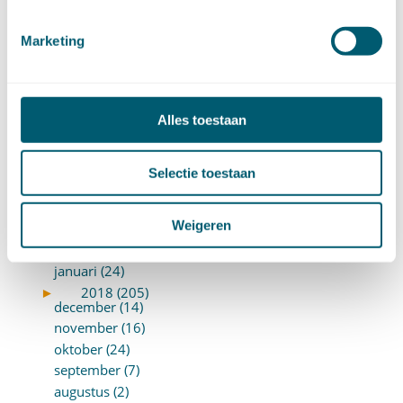
januari (17)
►
2019 (147)
december (8)
Marketing
november (8)
oktober (13)
september (8)
Alles toestaan
augustus (10)
juli (10)
juni (10)
Selectie toestaan
mei (14)
april (18)
Weigeren
maart (10)
februari (14)
januari (24)
►
2018 (205)
december (14)
november (16)
oktober (24)
september (7)
augustus (2)