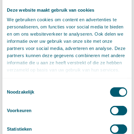
juli (4)
Deze website maakt gebruik van cookies
juni (14)
mei (6)
We gebruiken cookies om content en advertenties te
april (11)
personaliseren, om functies voor social media te bieden
maart (14)
en om ons websiteverkeer te analyseren. Ook delen we
februari (11)
informatie over uw gebruik van onze site met onze
januari (15)
partners voor social media, adverteren en analyse. Deze
►
2020 (154)
partners kunnen deze gegevens combineren met andere
december (6)
informatie die u aan ze heeft verstrekt of die ze hebben
november (14)
verzameld op basis van uw gebruik van hun services.
oktober (14)
september (8)
augustus (2)
Toestemmingsselectie
Noodzakelijk
juli (20)
juni (14)
mei (12)
Voorkeuren
april (20)
maart (15)
februari (12)
Statistieken