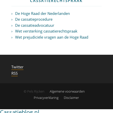
CASSATIERECHTSPRAAK
De Hoge Raad der Nederlanden
De cassatieprocedure
De cassatieadvocatuur
Wet versterking cassatierechtspraak
Wet prejudiciële vragen aan de Hoge Raad
Twitter
RSS
© Pels Rijcken
Algemene voorwaarden
Privacyverklaring
Disclaimer
Cassatieblog.nl