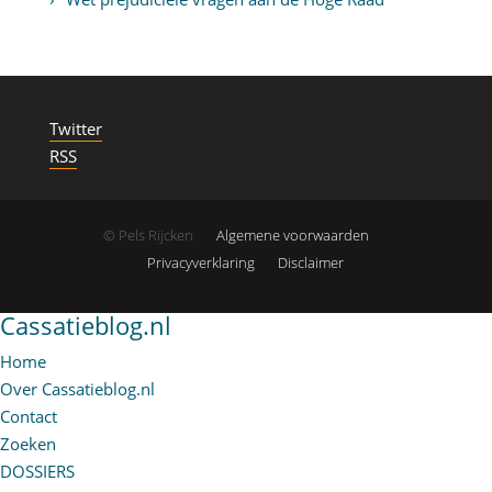
Twitter
RSS
© Pels Rijcken
Algemene voorwaarden
Privacyverklaring
Disclaimer
Cassatieblog.nl
Home
Over Cassatieblog.nl
Contact
Zoeken
DOSSIERS