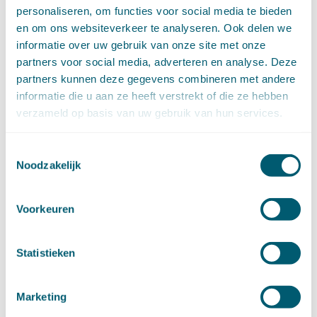
januari (15)
personaliseren, om functies voor social media te bieden
►
2020 (154)
en om ons websiteverkeer te analyseren. Ook delen we
december (6)
informatie over uw gebruik van onze site met onze
november (14)
partners voor social media, adverteren en analyse. Deze
oktober (14)
partners kunnen deze gegevens combineren met andere
september (8)
informatie die u aan ze heeft verstrekt of die ze hebben
augustus (2)
verzameld op basis van uw gebruik van hun services.
juli (20)
juni (14)
mei (12)
Toestemmingsselectie
april (20)
Noodzakelijk
maart (15)
februari (12)
Voorkeuren
januari (17)
►
2019 (147)
december (8)
Statistieken
november (8)
oktober (13)
september (8)
Marketing
augustus (10)