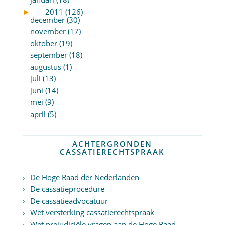
►
2011 (126)
december (30)
november (17)
oktober (19)
september (18)
augustus (1)
juli (13)
juni (14)
mei (9)
april (5)
ACHTERGRONDEN
CASSATIERECHTSPRAAK
De Hoge Raad der Nederlanden
De cassatieprocedure
De cassatieadvocatuur
Wet versterking cassatierechtspraak
Wet prejudiciële vragen aan de Hoge Raad