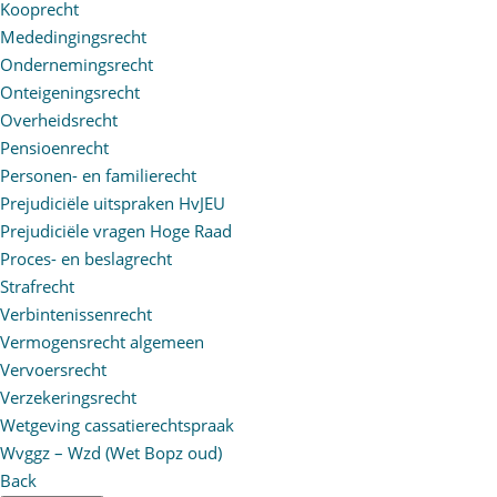
Kooprecht
Mededingingsrecht
Ondernemingsrecht
Onteigeningsrecht
Overheidsrecht
Pensioenrecht
Personen- en familierecht
Prejudiciële uitspraken HvJEU
Prejudiciële vragen Hoge Raad
Proces- en beslagrecht
Strafrecht
Verbintenissenrecht
Vermogensrecht algemeen
Vervoersrecht
Verzekeringsrecht
Wetgeving cassatierechtspraak
Wvggz – Wzd (Wet Bopz oud)
Back