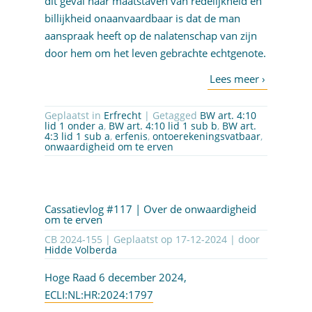
dit geval naar maatstaven van redelijkheid en
billijkheid onaanvaardbaar is dat de man
aanspraak heeft op de nalatenschap van zijn
door hem om het leven gebrachte echtgenote.
Geplaatst in
Erfrecht
| Getagged
BW art. 4:10
lid 1 onder a
,
BW art. 4:10 lid 1 sub b
,
BW art.
4:3 lid 1 sub a
,
erfenis
,
ontoerekeningsvatbaar
,
onwaardigheid om te erven
Cassatievlog #117 | Over de onwaardigheid
om te erven
CB 2024-155 | Geplaatst op
17-12-2024
| door
Hidde Volberda
Hoge Raad 6 december 2024,
ECLI:NL:HR:2024:1797