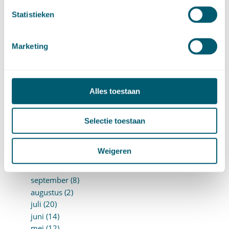
november (9)
Statistieken
oktober (13)
september (4)
augustus (7)
Marketing
juli (4)
juni (14)
mei (6)
april (11)
Alles toestaan
maart (14)
februari (11)
Selectie toestaan
januari (15)
►
2020 (154)
december (6)
Weigeren
november (14)
oktober (14)
september (8)
augustus (2)
juli (20)
juni (14)
mei (12)