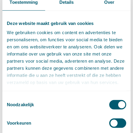
mei (9)
Toestemming
Details
Over
april (13)
maart (17)
februari (16)
Deze website maakt gebruik van cookies
januari (14)
We gebruiken cookies om content en advertenties te
►
2022 (168)
december (13)
personaliseren, om functies voor social media te bieden
november (18)
en om ons websiteverkeer te analyseren. Ook delen we
oktober (15)
informatie over uw gebruik van onze site met onze
september (12)
partners voor social media, adverteren en analyse. Deze
augustus (4)
partners kunnen deze gegevens combineren met andere
juli (16)
informatie die u aan ze heeft verstrekt of die ze hebben
juni (16)
verzameld op basis van uw gebruik van hun services.
mei (11)
april (13)
Toestemmingsselectie
maart (16)
Noodzakelijk
februari (19)
januari (15)
Voorkeuren
►
2021 (123)
december (15)