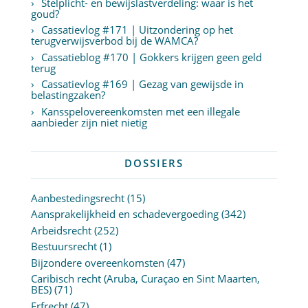
Stelplicht- en bewijslastverdeling: waar is het
goud?
Cassatievlog #171 | Uitzondering op het
terugverwijsverbod bij de WAMCA?
Cassatieblog #170 | Gokkers krijgen geen geld
terug
Cassatievlog #169 | Gezag van gewijsde in
belastingzaken?
Kansspelovereenkomsten met een illegale
aanbieder zijn niet nietig
DOSSIERS
Aanbestedingsrecht
(15)
Aansprakelijkheid en schadevergoeding
(342)
Arbeidsrecht
(252)
Bestuursrecht
(1)
Bijzondere overeenkomsten
(47)
Caribisch recht (Aruba, Curaçao en Sint Maarten,
BES)
(71)
Erfrecht
(47)