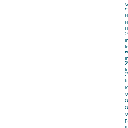
G
m
H
H
H
(
I
I
e
I
(
I
(
K
M
O
O
O
O
P
P