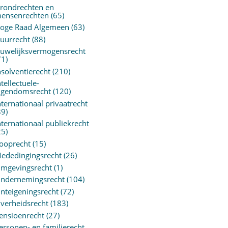
rondrechten en
ensenrechten
(65)
oge Raad Algemeen
(63)
uurrecht
(88)
uwelijksvermogensrecht
71)
nsolventierecht
(210)
ntellectuele-
igendomsrecht
(120)
nternationaal privaatrecht
89)
nternationaal publiekrecht
25)
ooprecht
(15)
ededingingsrecht
(26)
mgevingsrecht
(1)
ndernemingsrecht
(104)
nteigeningsrecht
(72)
verheidsrecht
(183)
ensioenrecht
(27)
ersonen- en familierecht