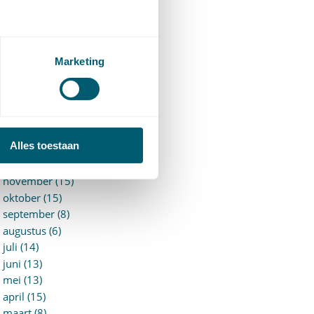
►
2026 (88)
augustus (1)
juli (7)
juni (15)
Marketing
mei (7)
april (11)
maart (17)
februari (16)
januari (14)
Alles toestaan
►
2025 (153)
december (15)
november (15)
oktober (15)
september (8)
augustus (6)
juli (14)
juni (13)
mei (13)
april (15)
maart (8)