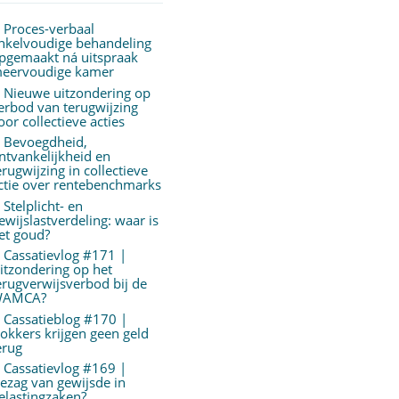
Proces-verbaal
nkelvoudige behandeling
pgemaakt ná uitspraak
eervoudige kamer
Nieuwe uitzondering op
erbod van terugwijzing
oor collectieve acties
Bevoegdheid,
ntvankelijkheid en
erugwijzing in collectieve
ctie over rentebenchmarks
Stelplicht- en
ewijslastverdeling: waar is
et goud?
Cassatievlog #171 |
itzondering op het
erugverwijsverbod bij de
AMCA?
Cassatieblog #170 |
okkers krijgen geen geld
erug
Cassatievlog #169 |
ezag van gewijsde in
elastingzaken?