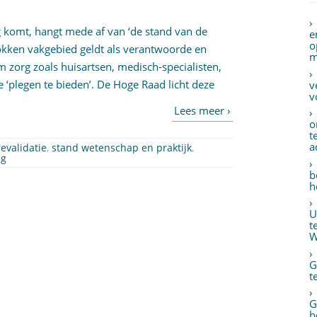
 komt, hangt mede af van ‘de stand van de
e
o
rokken vakgebied geldt als verantwoorde en
m
 zorg zoals huisartsen, medisch-specialisten,
 ‘plegen te bieden’. De Hoge Raad licht deze
v
v
o
t
a
revalidatie
,
stand wetenschap en praktijk
,
ng
b
h
U
t
W
G
t
G
b