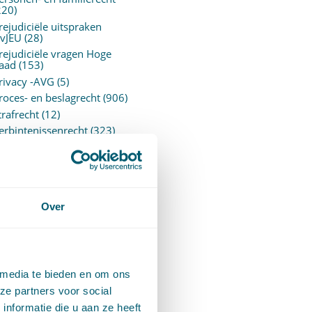
220)
rejudiciële uitspraken
vJEU
(28)
rejudiciële vragen Hoge
aad
(153)
rivacy -AVG
(5)
roces- en beslagrecht
(906)
trafrecht
(12)
erbintenissenrecht
(323)
ermogensrecht algemeen
94)
ervoersrecht
(28)
erzekeringsrecht
(85)
etgeving
Over
assatierechtspraak
(14)
vggz – Wzd (Wet Bopz
ud)
(139)
 media te bieden en om ons
ARCHIEF
ze partners voor social
nformatie die u aan ze heeft