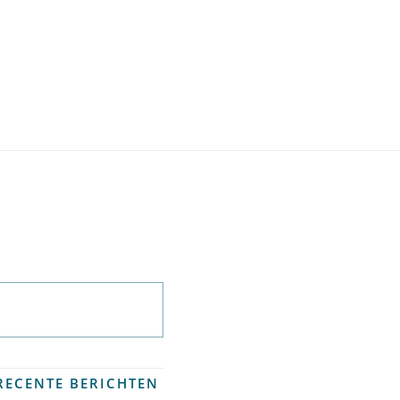
Abonneer op
nieuwsbrief
RECENTE BERICHTEN