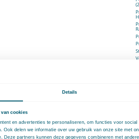
(
P
H
P
R
P
P
S
V
V
(
V
V
W
Details
c
W
o
 van cookies
ent en advertenties te personaliseren, om functies voor social
. Ook delen we informatie over uw gebruik van onze site met on
e. Deze partners kunnen deze gegevens combineren met andere i