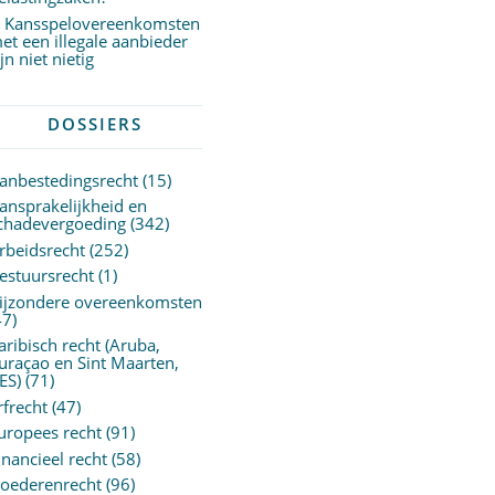
Kansspelovereenkomsten
et een illegale aanbieder
ijn niet nietig
DOSSIERS
anbestedingsrecht
(15)
ansprakelijkheid en
chadevergoeding
(342)
rbeidsrecht
(252)
estuursrecht
(1)
ijzondere overeenkomsten
47)
aribisch recht (Aruba,
uraçao en Sint Maarten,
ES)
(71)
rfrecht
(47)
uropees recht
(91)
inancieel recht
(58)
oederenrecht
(96)