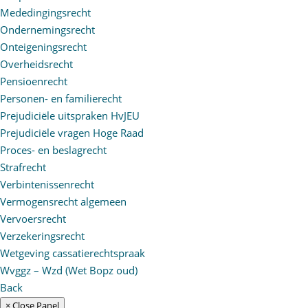
Mededingingsrecht
Ondernemingsrecht
Onteigeningsrecht
Overheidsrecht
Pensioenrecht
Personen- en familierecht
Prejudiciële uitspraken HvJEU
Prejudiciële vragen Hoge Raad
Proces- en beslagrecht
Strafrecht
Verbintenissenrecht
Vermogensrecht algemeen
Vervoersrecht
Verzekeringsrecht
Wetgeving cassatierechtspraak
Wvggz – Wzd (Wet Bopz oud)
Back
× Close Panel