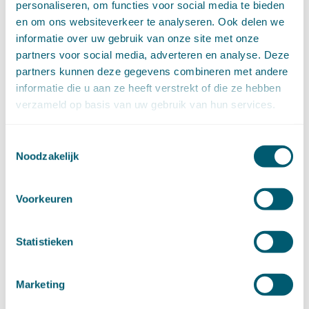
personaliseren, om functies voor social media te bieden
►
2020 (154)
december (6)
en om ons websiteverkeer te analyseren. Ook delen we
november (14)
informatie over uw gebruik van onze site met onze
oktober (14)
partners voor social media, adverteren en analyse. Deze
september (8)
partners kunnen deze gegevens combineren met andere
augustus (2)
informatie die u aan ze heeft verstrekt of die ze hebben
juli (20)
verzameld op basis van uw gebruik van hun services.
juni (14)
mei (12)
Toestemmingsselectie
april (20)
Noodzakelijk
maart (15)
februari (12)
januari (17)
Voorkeuren
►
2019 (147)
december (8)
Statistieken
november (8)
oktober (13)
september (8)
Marketing
augustus (10)
juli (10)