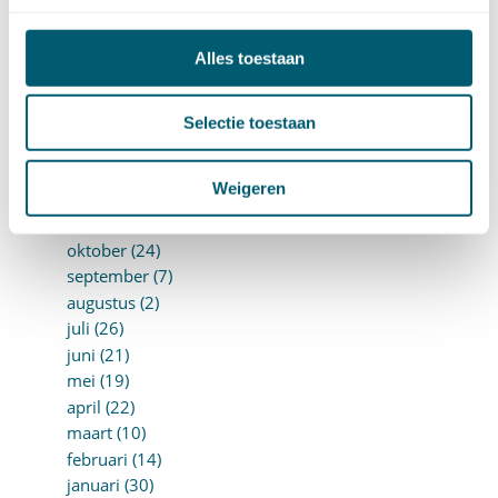
juni (10)
mei (14)
Alles toestaan
april (18)
maart (10)
Selectie toestaan
februari (14)
januari (24)
►
2018 (205)
Weigeren
december (14)
november (16)
oktober (24)
september (7)
augustus (2)
juli (26)
juni (21)
mei (19)
april (22)
maart (10)
februari (14)
januari (30)