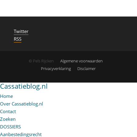
Twitter
RSS
© Pels Rijcken
Algemene voorwaarden
Privacyverklaring
Disclaimer
Cassatieblog.nl
Home
Over Cassatieblog.nl
Contact
Zoeken
DOSSIERS
Aanbestedingsrecht