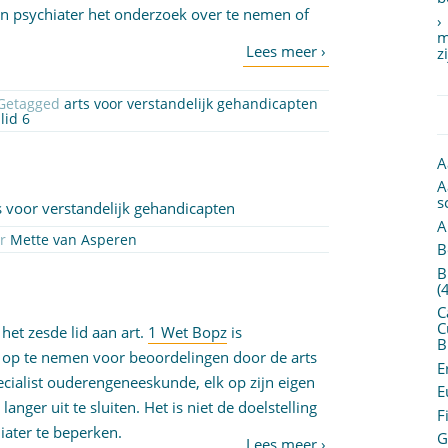
een psychiater het onderzoek over te nemen of
m
z
 Getagged
arts voor verstandelijk gehandicapten
lid 6
A
A
s
s voor verstandelijk gehandicapten
A
or
Mette van Asperen
B
B
(
C
C
et zesde lid aan art.
1 Wet Bopz
is
B
s op te nemen voor beoordelingen door de arts
E
cialist ouderengeneeskunde, elk op zijn eigen
E
nger uit te sluiten. Het is niet de doelstelling
F
iater te beperken.
G