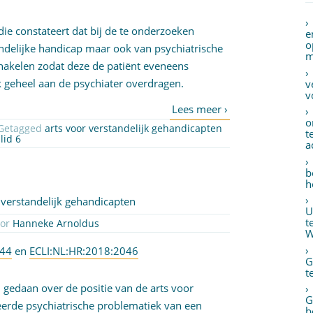
die constateert dat bij de te onderzoeken
e
o
tandelijke handicap maar ook van psychiatrische
m
chakelen zodat deze de patiënt eveneens
k geheel aan de psychiater overdragen.
v
v
o
 Getagged
arts voor verstandelijk gehandicapten
t
lid 6
a
b
h
 verstandelijk gehandicapten
U
t
oor
Hanneke Arnoldus
W
044
en
ECLI:NL:HR:2018:2046
G
t
 gedaan over de positie van de arts voor
G
teerde psychiatrische problematiek van een
b