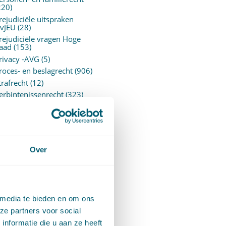
220)
rejudiciële uitspraken
vJEU
(28)
rejudiciële vragen Hoge
aad
(153)
rivacy -AVG
(5)
roces- en beslagrecht
(906)
trafrecht
(12)
erbintenissenrecht
(323)
ermogensrecht algemeen
94)
ervoersrecht
(28)
erzekeringsrecht
(85)
etgeving
Over
assatierechtspraak
(14)
vggz – Wzd (Wet Bopz
ud)
(139)
 media te bieden en om ons
ARCHIEF
ze partners voor social
nformatie die u aan ze heeft