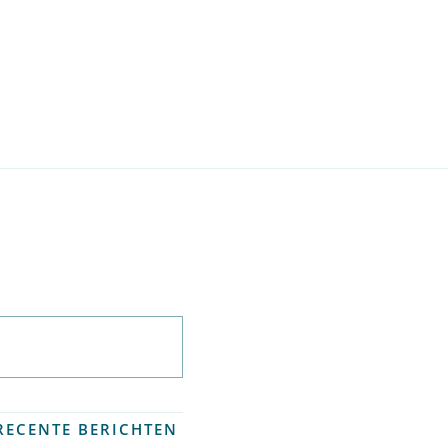
Abonneer op
nieuwsbrief
RECENTE BERICHTEN