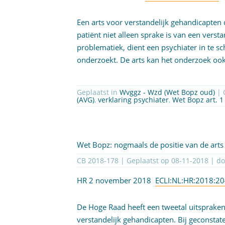
Een arts voor verstandelijk gehandicapten 
patiënt niet alleen sprake is van een vers
problematiek, dient een psychiater in te s
onderzoekt. De arts kan het onderzoek oo
Geplaatst in
Wvggz - Wzd (Wet Bopz oud)
|
(AVG)
,
verklaring psychiater
,
Wet Bopz art. 1 
Wet Bopz: nogmaals de positie van de arts
CB 2018-178 | Geplaatst op
08-11-2018
| d
HR 2 november 2018
ECLI:NL:HR:2018:2
De Hoge Raad heeft een tweetal uitspraken
verstandelijk gehandicapten. Bij geconsta