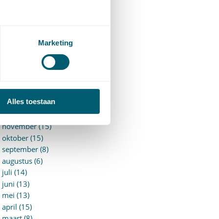
►
2026 (88)
augustus (1)
juli (7)
juni (15)
Marketing
mei (7)
april (11)
maart (17)
februari (16)
januari (14)
Alles toestaan
►
2025 (153)
december (15)
november (15)
oktober (15)
september (8)
augustus (6)
juli (14)
juni (13)
mei (13)
april (15)
maart (8)