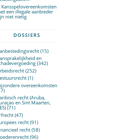
Kansspelovereenkomsten
et een illegale aanbieder
ijn niet nietig
DOSSIERS
anbestedingsrecht
(15)
ansprakelijkheid en
chadevergoeding
(342)
rbeidsrecht
(252)
estuursrecht
(1)
ijzondere overeenkomsten
47)
aribisch recht (Aruba,
uraçao en Sint Maarten,
ES)
(71)
rfrecht
(47)
uropees recht
(91)
inancieel recht
(58)
oederenrecht
(96)