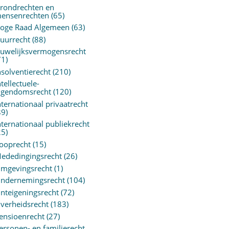
rondrechten en
ensenrechten
(65)
oge Raad Algemeen
(63)
uurrecht
(88)
uwelijksvermogensrecht
71)
nsolventierecht
(210)
ntellectuele-
igendomsrecht
(120)
nternationaal privaatrecht
89)
nternationaal publiekrecht
25)
ooprecht
(15)
ededingingsrecht
(26)
mgevingsrecht
(1)
ndernemingsrecht
(104)
nteigeningsrecht
(72)
verheidsrecht
(183)
ensioenrecht
(27)
ersonen- en familierecht