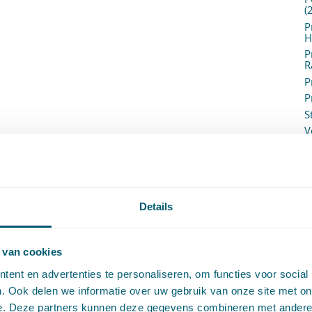
(
P
H
P
R
P
P
S
V
V
(
V
V
W
Details
c
W
o
 van cookies
ent en advertenties te personaliseren, om functies voor social
. Ook delen we informatie over uw gebruik van onze site met on
e. Deze partners kunnen deze gegevens combineren met andere i