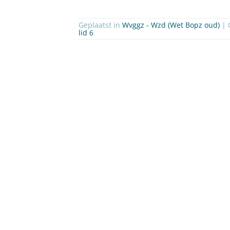
Geplaatst in
Wvggz - Wzd (Wet Bopz oud)
|
lid 6