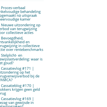
Proces-verbaal
nkelvoudige behandeling
pgemaakt ná uitspraak
eervoudige kamer
Nieuwe uitzondering op
erbod van terugwijzing
oor collectieve acties
Bevoegdheid,
ntvankelijkheid en
erugwijzing in collectieve
ctie over rentebenchmarks
Stelplicht- en
ewijslastverdeling: waar is
et goud?
Cassatievlog #171 |
itzondering op het
erugverwijsverbod bij de
AMCA?
Cassatieblog #170 |
okkers krijgen geen geld
erug
Cassatievlog #169 |
ezag van gewijsde in
elastingzaken?