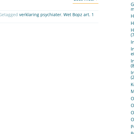
G
m
 Getagged
verklaring psychiater
,
Wet Bopz art. 1
H
H
H
(
I
I
e
I
(
I
(
K
M
O
O
O
O
P
P