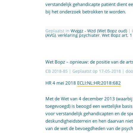
verstandelijk gehandicapte patiënt dient 
bij het onderzoek betrokken te worden.
Geplaatst in
Wvggz - Wzd (Wet Bopz oud)
|
(AVG)
,
verklaring psychiater
,
Wet Bopz art. 1 
Wet Bopz – opnieuw: de positie van de art
CB 2018-85 | Geplaatst op
17-05-2018
| do
HR 4 mei 2018
ECLI:NL:HR:2018:682
Met de Wet van 4 december 2013 (waarbij h
toegevoegd) is beoogd een wettelijke basi
voor verstandelijk gehandicapten en de spe
deskundigheidsterrein en hen daarvan niet la
van de wet de bevoegdheden van de psych