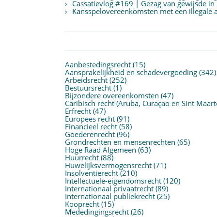
Cassatievlog #169 | Gezag van gewijsde in
Kansspelovereenkomsten met een illegale aa
Aanbestedingsrecht
(15)
Aansprakelijkheid en schadevergoeding
(342)
Arbeidsrecht
(252)
Bestuursrecht
(1)
Bijzondere overeenkomsten
(47)
Caribisch recht (Aruba, Curaçao en Sint Maart
Erfrecht
(47)
Europees recht
(91)
Financieel recht
(58)
Goederenrecht
(96)
Grondrechten en mensenrechten
(65)
Hoge Raad Algemeen
(63)
Huurrecht
(88)
Huwelijksvermogensrecht
(71)
Insolventierecht
(210)
Intellectuele-eigendomsrecht
(120)
Internationaal privaatrecht
(89)
Internationaal publiekrecht
(25)
Kooprecht
(15)
Mededingingsrecht
(26)