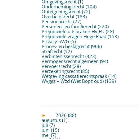
Omgevingsrecht
(1)
Ondernemingsrecht
(104)
Onteigeningsrecht
(72)
Overheidsrecht
(183)
Pensioenrecht
(27)
Personen- en familierecht
(220)
Prejudiciële uitspraken HvJEU
(28)
Prejudiciële vragen Hoge Raad
(153)
Privacy -AVG
(5)
Proces- en beslagrecht
(906)
Strafrecht
(12)
Verbintenissenrecht
(323)
Vermogensrecht algemeen
(94)
Vervoersrecht
(28)
Verzekeringsrecht
(85)
Wetgeving cassatierechtspraak
(14)
Wvggz – Wzd (Wet Bopz oud)
(139)
►
2026 (88)
augustus (1)
juli (7)
juni (15)
mei (7)