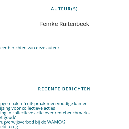
AUTEUR(S)
Femke Ruitenbeek
eer berichten van deze auteur
Abonneer op nieuwsbrief
RECENTE BERICHTEN
 opgemaakt ná uitspraak meervoudige kamer
zing voor collectieve acties
ing in collectieve actie over rentebenchmarks
het goud?
terugverwijsverbod bij de WAMCA?
eld terug