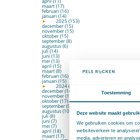
april (11)
maart (17)
februari (16)
januari (14)
►
2025 (153)
december (15)
november (15)
oktober (15)
september (8)
augustus (6)
juli (14)
juni (13)
mei (13)
april (15)
maart (8)
februari (16)
januari (15)
►
2024 (161)
december (16)
Toestemming
november (17)
oktober (17)
september (9)
augustus (10)
Deze website maakt gebruik
juli (8)
juni (7)
We gebruiken cookies om cont
mei (7)
websiteverkeer te analyseren
april (18)
maart (17)
media, adverteren en analys