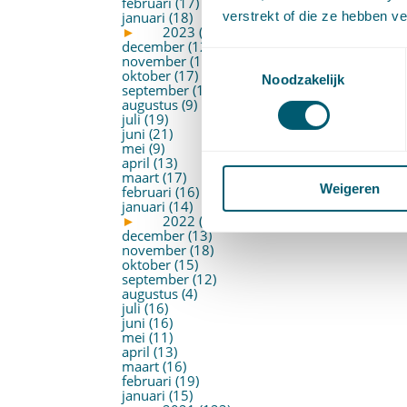
februari (17)
verstrekt of die ze hebben v
januari (18)
►
2023 (177)
december (12)
Toestemmingsselectie
november (16)
oktober (17)
Noodzakelijk
september (14)
augustus (9)
juli (19)
juni (21)
mei (9)
april (13)
maart (17)
Weigeren
februari (16)
januari (14)
►
2022 (168)
december (13)
november (18)
oktober (15)
september (12)
augustus (4)
juli (16)
juni (16)
mei (11)
april (13)
maart (16)
februari (19)
januari (15)