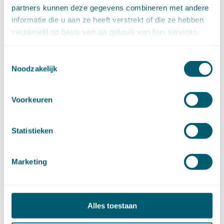
januari (18)
partners kunnen deze gegevens combineren met andere
►
2023 (177)
informatie die u aan ze heeft verstrekt of die ze hebben
december (12)
verzameld op basis van uw gebruik van hun services.
november (16)
oktober (17)
september (14)
Toestemmingsselectie
augustus (9)
Noodzakelijk
juli (19)
juni (21)
Voorkeuren
mei (9)
april (13)
maart (17)
Statistieken
februari (16)
januari (14)
►
2022 (168)
Marketing
december (13)
november (18)
oktober (15)
september (12)
Alles toestaan
augustus (4)