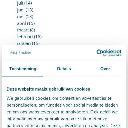
juli (14)
juni (13)
mei (13)
april (15)
maart (8)
februari (16)
januari (15)
►
2024 (161)
december (16)
november (17)
oktober (17)
Toestemming
Details
Over
september (9)
augustus (10)
juli (8)
Deze website maakt gebruik van cookies
juni (7)
We gebruiken cookies om content en advertenties te
mei (7)
personaliseren, om functies voor social media te bieden
april (18)
en om ons websiteverkeer te analyseren. Ook delen we
maart (17)
informatie over uw gebruik van onze site met onze
februari (17)
partners voor social media, adverteren en analyse. Deze