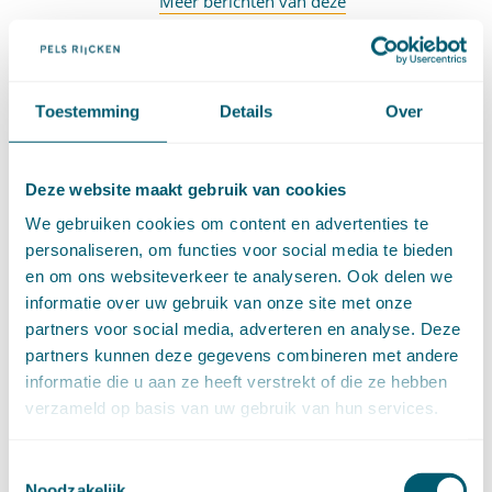
Meer berichten van deze
auteur
Abonneer op nieuwsbrief
Toestemming
Details
Over
RECENTE BERICHTEN
Deze website maakt gebruik van cookies
We gebruiken cookies om content en advertenties te
Proces-verbaal enkelvoudige behandeling
personaliseren, om functies voor social media te bieden
opgemaakt ná uitspraak meervoudige kamer
en om ons websiteverkeer te analyseren. Ook delen we
Nieuwe uitzondering op verbod van terugwijzing
voor collectieve acties
informatie over uw gebruik van onze site met onze
Bevoegdheid, ontvankelijkheid en terugwijzing in
partners voor social media, adverteren en analyse. Deze
collectieve actie over rentebenchmarks
partners kunnen deze gegevens combineren met andere
Stelplicht- en bewijslastverdeling: waar is het
informatie die u aan ze heeft verstrekt of die ze hebben
goud?
verzameld op basis van uw gebruik van hun services.
Cassatievlog #171 | Uitzondering op het
terugverwijsverbod bij de WAMCA?
Cassatieblog #170 | Gokkers krijgen geen geld
Toestemmingsselectie
terug
Noodzakelijk