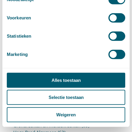
Cassatievlog #169 | Gezag van gewijsde in
belastingzaken?
Kansspelovereenkomsten met een illegale
Voorkeuren
aanbieder zijn niet nietig
Statistieken
DOSSIERS
Aanbestedingsrecht
(15)
Marketing
Aansprakelijkheid en schadevergoeding
(342)
Arbeidsrecht
(252)
Bestuursrecht
(1)
Bijzondere overeenkomsten
(47)
Alles toestaan
Caribisch recht (Aruba, Curaçao en Sint Maarten,
BES)
(71)
Selectie toestaan
Erfrecht
(47)
Europees recht
(91)
Financieel recht
(58)
Weigeren
Goederenrecht
(96)
Grondrechten en mensenrechten
(65)