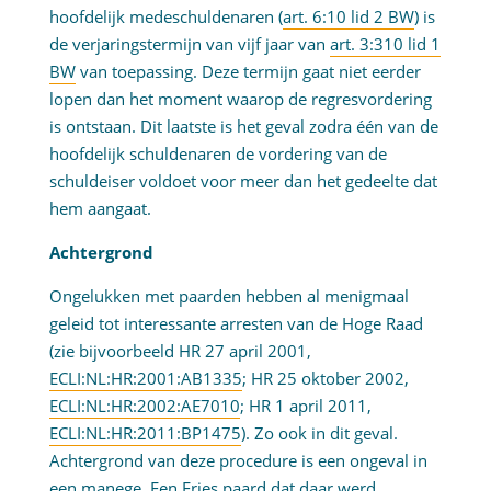
hoofdelijk medeschuldenaren (
art. 6:10 lid 2 BW
) is
de verjaringstermijn van vijf jaar van
art. 3:310 lid 1
BW
van toepassing. Deze termijn gaat niet eerder
lopen dan het moment waarop de regresvordering
is ontstaan. Dit laatste is het geval zodra één van de
hoofdelijk schuldenaren de vordering van de
schuldeiser voldoet voor meer dan het gedeelte dat
hem aangaat.
Achtergrond
Ongelukken met paarden hebben al menigmaal
geleid tot interessante arresten van de Hoge Raad
(zie bijvoorbeeld HR 27 april 2001,
ECLI:NL:HR:2001:AB1335
; HR 25 oktober 2002,
ECLI:NL:HR:2002:AE7010
; HR 1 april 2011,
ECLI:NL:HR:2011:BP1475
). Zo ook in dit geval.
Achtergrond van deze procedure is een ongeval in
een manege. Een Fries paard dat daar werd