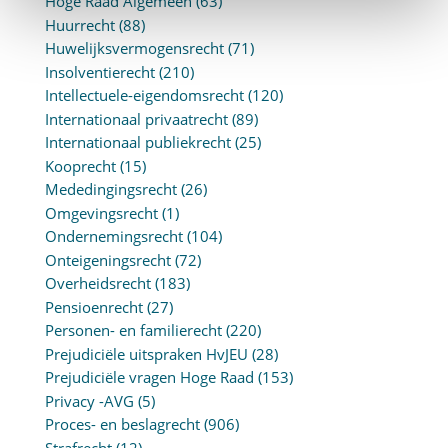
Hoge Raad Algemeen
(63)
Huurrecht
(88)
Huwelijksvermogensrecht
(71)
Insolventierecht
(210)
Intellectuele-eigendomsrecht
(120)
Internationaal privaatrecht
(89)
Internationaal publiekrecht
(25)
Kooprecht
(15)
Mededingingsrecht
(26)
Omgevingsrecht
(1)
Ondernemingsrecht
(104)
Onteigeningsrecht
(72)
Overheidsrecht
(183)
Pensioenrecht
(27)
Personen- en familierecht
(220)
Prejudiciële uitspraken HvJEU
(28)
Prejudiciële vragen Hoge Raad
(153)
Privacy -AVG
(5)
Proces- en beslagrecht
(906)
Strafrecht
(12)