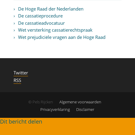
De Hoge Raad der Nederlanden
De cassatieprocedure
De cassatieadvocatuur
Wet versterking cassatierechtspraak
Wet prejudiciële vragen aan de Hoge Raad
Twitter
RSS
© Pels Rijcken
Algemene voorwaarden
Privacyverklaring
Disclaimer