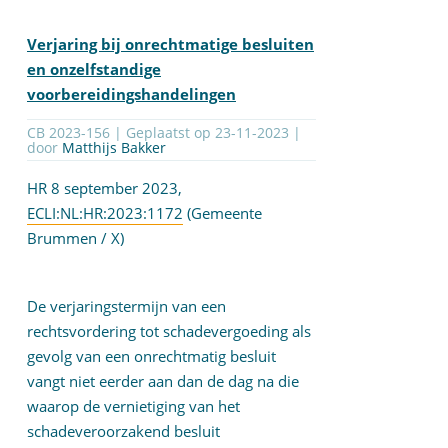
Verjaring bij onrechtmatige besluiten
en onzelfstandige
voorbereidingshandelingen
CB 2023-156 | Geplaatst op
23-11-2023
|
door
Matthijs Bakker
HR 8 september 2023,
ECLI:NL:HR:2023:1172
(Gemeente
Brummen / X)
De verjaringstermijn van een
rechtsvordering tot schadevergoeding als
gevolg van een onrechtmatig besluit
vangt niet eerder aan dan de dag na die
waarop de vernietiging van het
schadeveroorzakend besluit