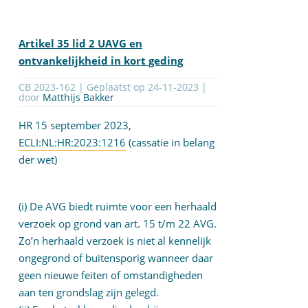
Artikel 35 lid 2 UAVG en
ontvankelijkheid in kort geding
CB 2023-162 | Geplaatst op
24-11-2023
|
door
Matthijs Bakker
HR 15 september 2023,
ECLI:NL:HR:2023:1216
(cassatie in belang
der wet)
(i) De AVG biedt ruimte voor een herhaald
verzoek op grond van art. 15 t/m 22 AVG.
Zo’n herhaald verzoek is niet al kennelijk
ongegrond of buitensporig wanneer daar
geen nieuwe feiten of omstandigheden
aan ten grondslag zijn gelegd.