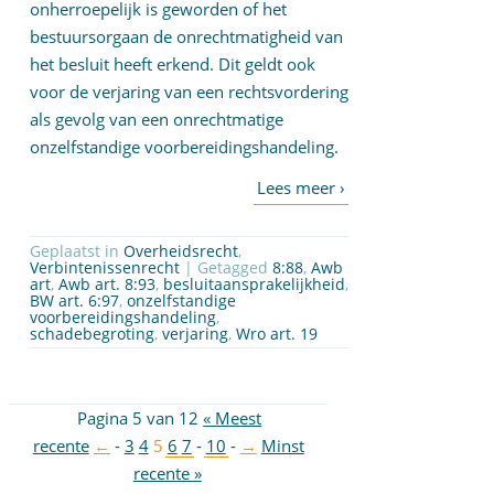
onherroepelijk is geworden of het
bestuursorgaan de onrechtmatigheid van
het besluit heeft erkend. Dit geldt ook
voor de verjaring van een rechtsvordering
als gevolg van een onrechtmatige
onzelfstandige voorbereidingshandeling.
Geplaatst in
Overheidsrecht
,
Verbintenissenrecht
| Getagged
8:88
,
Awb
art
,
Awb art. 8:93
,
besluitaansprakelijkheid
,
BW art. 6:97
,
onzelfstandige
voorbereidingshandeling
,
schadebegroting
,
verjaring
,
Wro art. 19
Pagina 5 van 12
« Meest
recente
←
-
3
4
5
6
7
-
10
-
→
Minst
recente »