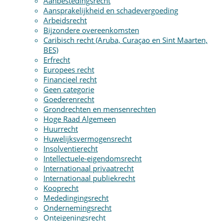
Aanbestedingsrecht
Aansprakelijkheid en schadevergoeding
Arbeidsrecht
Bijzondere overeenkomsten
Caribisch recht (Aruba, Curaçao en Sint Maarten,
BES)
Erfrecht
Europees recht
Financieel recht
Geen categorie
Goederenrecht
Grondrechten en mensenrechten
Hoge Raad Algemeen
Huurrecht
Huwelijksvermogensrecht
Insolventierecht
Intellectuele-eigendomsrecht
Internationaal privaatrecht
Internationaal publiekrecht
Kooprecht
Mededingingsrecht
Ondernemingsrecht
Onteigeningsrecht