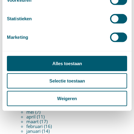
Pensioenrecht
(27)
Personen- en familierecht
(220)
Prejudiciële uitspraken HvJEU
(28)
Prejudiciële vragen Hoge Raad
(153)
Statistieken
Privacy -AVG
(5)
Proces- en beslagrecht
(906)
Strafrecht
(12)
Verbintenissenrecht
(323)
Marketing
Vermogensrecht algemeen
(94)
Vervoersrecht
(28)
Verzekeringsrecht
(85)
Wetgeving cassatierechtspraak
(14)
Wvggz – Wzd (Wet Bopz oud)
(139)
Alles toestaan
ARCHIEF
Selectie toestaan
►
2026 (88)
augustus (1)
Weigeren
juli (7)
juni (15)
mei (7)
april (11)
maart (17)
februari (16)
januari (14)