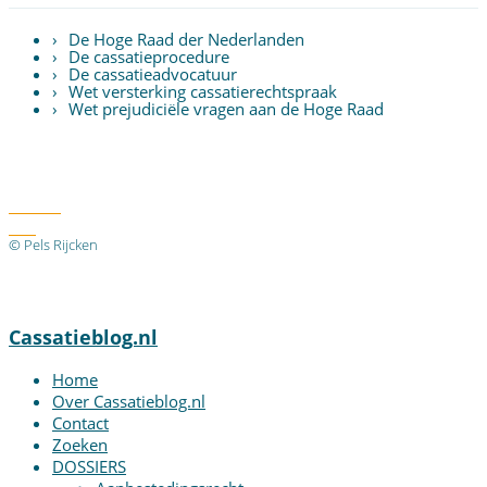
De Hoge Raad der Nederlanden
De cassatieprocedure
De cassatieadvocatuur
Wet versterking cassatierechtspraak
Wet prejudiciële vragen aan de Hoge Raad
Twitter
RSS
© Pels Rijcken
Algemene voorwaarden
Privacyverklaring
Disclaimer
Cassatieblog.nl
Home
Over Cassatieblog.nl
Contact
Zoeken
DOSSIERS