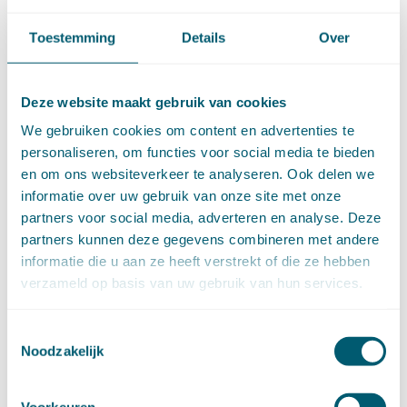
DOSSIERS
Toestemming
Details
Over
Aanbestedingsrecht
(15)
Aansprakelijkheid en schadevergoeding
(342)
Arbeidsrecht
(252)
Bestuursrecht
(1)
Deze website maakt gebruik van cookies
Bijzondere overeenkomsten
(47)
Caribisch recht (Aruba, Curaçao en Sint Maarten, BES)
We gebruiken cookies om content en advertenties te
(71)
Erfrecht
(47)
personaliseren, om functies voor social media te bieden
Europees recht
(91)
en om ons websiteverkeer te analyseren. Ook delen we
Financieel recht
(58)
Goederenrecht
(96)
informatie over uw gebruik van onze site met onze
Grondrechten en mensenrechten
(65)
partners voor social media, adverteren en analyse. Deze
Hoge Raad Algemeen
(63)
Huurrecht
(88)
partners kunnen deze gegevens combineren met andere
Huwelijksvermogensrecht
(71)
informatie die u aan ze heeft verstrekt of die ze hebben
Insolventierecht
(210)
Intellectuele-eigendomsrecht
(120)
verzameld op basis van uw gebruik van hun services.
Internationaal privaatrecht
(89)
Internationaal publiekrecht
(25)
Kooprecht
(15)
Toestemmingsselectie
Mededingingsrecht
(26)
Noodzakelijk
Omgevingsrecht
(1)
Ondernemingsrecht
(104)
Onteigeningsrecht
(72)
Overheidsrecht
(183)
Voorkeuren