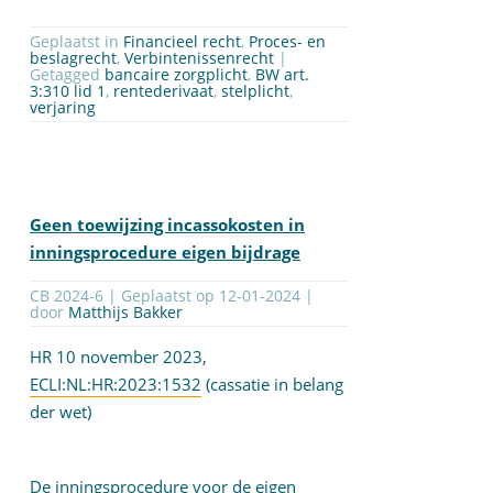
Geplaatst in
Financieel recht
,
Proces- en
beslagrecht
,
Verbintenissenrecht
|
Getagged
bancaire zorgplicht
,
BW art.
3:310 lid 1
,
rentederivaat
,
stelplicht
,
verjaring
Geen toewijzing incassokosten in
inningsprocedure eigen bijdrage
CB 2024-6 | Geplaatst op
12-01-2024
|
door
Matthijs Bakker
HR 10 november 2023,
ECLI:NL:HR:2023:1532
(cassatie in belang
der wet)
De inningsprocedure voor de eigen