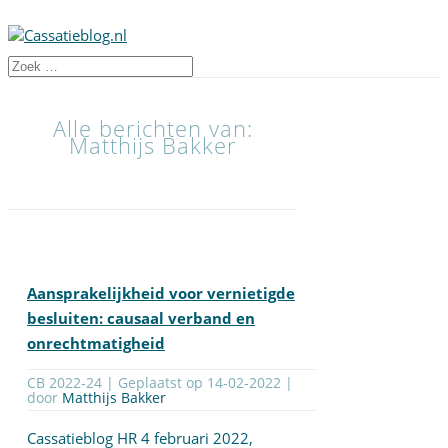
Alle berichten van:
Matthijs Bakker
Aansprakelijkheid voor vernietigde
besluiten: causaal verband en
onrechtmatigheid
CB 2022-24 | Geplaatst op
14-02-2022
|
door
Matthijs Bakker
Cassatieblog HR 4 februari 2022,