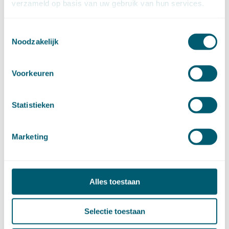
januari (14)
verzameld op basis van uw gebruik van hun services.
►
2022 (168)
december (13)
november (18)
Toestemmingsselectie
oktober (15)
Noodzakelijk
september (12)
augustus (4)
juli (16)
juni (16)
Voorkeuren
mei (11)
april (13)
maart (16)
februari (19)
Statistieken
januari (15)
►
2021 (123)
december (15)
november (9)
Marketing
oktober (13)
september (4)
augustus (7)
juli (4)
juni (14)
mei (6)
Alles toestaan
april (11)
maart (14)
februari (11)
Selectie toestaan
januari (15)
►
2020 (154)