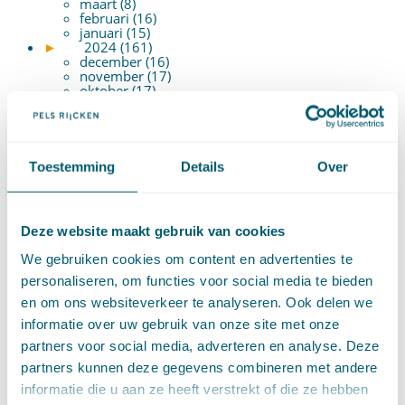
maart (8)
februari (16)
januari (15)
►
2024 (161)
december (16)
november (17)
oktober (17)
september (9)
augustus (10)
juli (8)
juni (7)
mei (7)
Toestemming
Details
Over
april (18)
maart (17)
februari (17)
januari (18)
Deze website maakt gebruik van cookies
►
2023 (177)
december (12)
We gebruiken cookies om content en advertenties te
november (16)
oktober (17)
personaliseren, om functies voor social media te bieden
september (14)
en om ons websiteverkeer te analyseren. Ook delen we
augustus (9)
juli (19)
informatie over uw gebruik van onze site met onze
juni (21)
partners voor social media, adverteren en analyse. Deze
mei (9)
april (13)
partners kunnen deze gegevens combineren met andere
maart (17)
informatie die u aan ze heeft verstrekt of die ze hebben
februari (16)