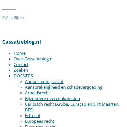
Twitter
RSS
© Pels Rijcken
Algemene voorwaarden
Privacyverklaring
Disclaimer
Cassatieblog.nl
Home
Over Cassatieblog.nl
Contact
Zoeken
DOSSIERS
Aanbestedingsrecht
Aansprakelijkheid en schadevergoeding
Arbeidsrecht
Bijzondere overeenkomsten
Caribisch recht (Aruba, Curaçao en Sint Maarten,
BES)
Erfrecht
Europees recht
Financieel recht