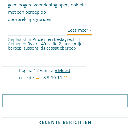
geen hogere voorziening open, ook niet
met een beroep op
doorbrekingsgronden.
Geplaatst in
Proces- en beslagrecht
|
Getagged
Rv art. 401 a lid 2
,
tussentijds
beroep
,
tussentijds cassatieberoep
Pagina 12 van 12
« Meest
recente
←
-
8
9
10
11
12
Abonneer op nieuwsbrief
RECENTE BERICHTEN