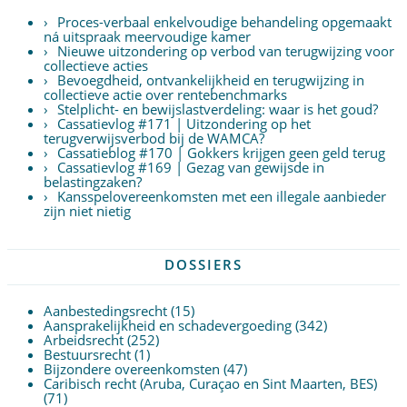
Proces-verbaal enkelvoudige behandeling opgemaakt
ná uitspraak meervoudige kamer
Nieuwe uitzondering op verbod van terugwijzing voor
collectieve acties
Bevoegdheid, ontvankelijkheid en terugwijzing in
collectieve actie over rentebenchmarks
Stelplicht- en bewijslastverdeling: waar is het goud?
Cassatievlog #171 | Uitzondering op het
terugverwijsverbod bij de WAMCA?
Cassatieblog #170 | Gokkers krijgen geen geld terug
Cassatievlog #169 | Gezag van gewijsde in
belastingzaken?
Kansspelovereenkomsten met een illegale aanbieder
zijn niet nietig
DOSSIERS
Aanbestedingsrecht
(15)
Aansprakelijkheid en schadevergoeding
(342)
Arbeidsrecht
(252)
Bestuursrecht
(1)
Bijzondere overeenkomsten
(47)
Caribisch recht (Aruba, Curaçao en Sint Maarten, BES)
(71)