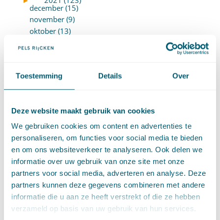
december (15)
november (9)
oktober (13)
september (4)
augustus (7)
juli (4)
Toestemming
Details
Over
juni (14)
mei (6)
april (11)
Deze website maakt gebruik van cookies
maart (14)
februari (11)
We gebruiken cookies om content en advertenties te
januari (15)
personaliseren, om functies voor social media te bieden
►
2020 (154)
en om ons websiteverkeer te analyseren. Ook delen we
december (6)
informatie over uw gebruik van onze site met onze
november (14)
partners voor social media, adverteren en analyse. Deze
oktober (14)
partners kunnen deze gegevens combineren met andere
september (8)
informatie die u aan ze heeft verstrekt of die ze hebben
augustus (2)
verzameld op basis van uw gebruik van hun services.
juli (20)