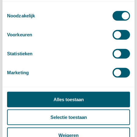
juni (14)
mei (12)
Toestemmingsselectie
Noodzakelijk
april (20)
maart (15)
februari (12)
Voorkeuren
januari (17)
►
2019 (147)
december (8)
Statistieken
november (8)
oktober (13)
september (8)
Marketing
augustus (10)
juli (10)
juni (10)
Alles toestaan
mei (14)
april (18)
maart (10)
Selectie toestaan
februari (14)
januari (24)
Weigeren
►
2018 (205)