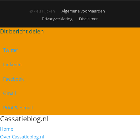
© Pels Rijcken
Algemene voorwaarden
Privacyverklaring
Disclaimer
Twitter
LinkedIn
Facebook
Gmail
Print & E-mail
Cassatieblog.nl
Home
Over Cassatieblog.nl