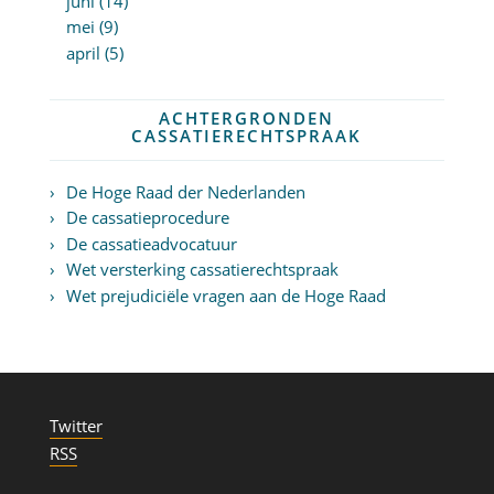
juni (14)
mei (9)
april (5)
ACHTERGRONDEN
CASSATIERECHTSPRAAK
De Hoge Raad der Nederlanden
De cassatieprocedure
De cassatieadvocatuur
Wet versterking cassatierechtspraak
Wet prejudiciële vragen aan de Hoge Raad
Twitter
RSS