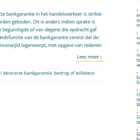
te bankgarantie in het handelsverkeer is strikte
e
o
rden geboden. Dit is anders indien sprake is
m
de begunstigde of van degene die opdracht gaf
heidsfunctie van de bankgarantie vereist dat de
v
v
onverwijld tegenwerpt, met opgave van redenen
o
t
a
ed
abstracte bankgarantie
,
bedrog of willekeur
,
b
h
U
t
W
G
t
G
b