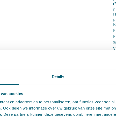
(
P
H
P
R
P
P
S
V
V
(
V
V
W
Details
c
W
o
 van cookies
ent en advertenties te personaliseren, om functies voor social
. Ook delen we informatie over uw gebruik van onze site met on
e. Deze partners kunnen deze gegevens combineren met andere i