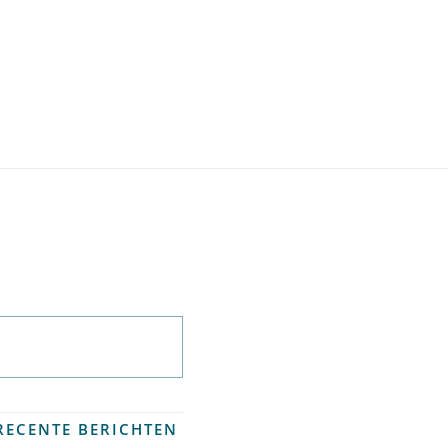
Abonneer op
nieuwsbrief
RECENTE BERICHTEN