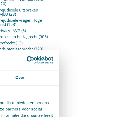
220)
rejudiciële uitspraken
vJEU
(28)
rejudiciële vragen Hoge
aad
(153)
rivacy -AVG
(5)
roces- en beslagrecht
(906)
trafrecht
(12)
erbintenissenrecht
(323)
ermogensrecht algemeen
94)
ervoersrecht
(28)
erzekeringsrecht
(85)
etgeving
Over
assatierechtspraak
(14)
vggz – Wzd (Wet Bopz
ud)
(139)
 media te bieden en om ons
ARCHIEF
ze partners voor social
nformatie die u aan ze heeft