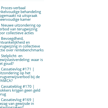
Proces-verbaal
nkelvoudige behandeling
pgemaakt ná uitspraak
eervoudige kamer
Nieuwe uitzondering op
erbod van terugwijzing
oor collectieve acties
Bevoegdheid,
ntvankelijkheid en
erugwijzing in collectieve
ctie over rentebenchmarks
Stelplicht- en
ewijslastverdeling: waar is
et goud?
Cassatievlog #171 |
itzondering op het
erugverwijsverbod bij de
AMCA?
Cassatieblog #170 |
okkers krijgen geen geld
erug
Cassatievlog #169 |
ezag van gewijsde in
elastingzaken?