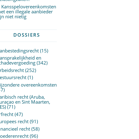
Kansspelovereenkomsten
et een illegale aanbieder
ijn niet nietig
DOSSIERS
anbestedingsrecht
(15)
ansprakelijkheid en
chadevergoeding
(342)
rbeidsrecht
(252)
estuursrecht
(1)
ijzondere overeenkomsten
47)
aribisch recht (Aruba,
uraçao en Sint Maarten,
ES)
(71)
rfrecht
(47)
uropees recht
(91)
inancieel recht
(58)
oederenrecht
(96)