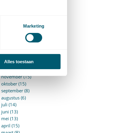
►
2026 (88)
augustus (1)
juli (7)
juni (15)
Marketing
mei (7)
april (11)
maart (17)
februari (16)
januari (14)
Alles toestaan
►
2025 (153)
december (15)
november (15)
oktober (15)
september (8)
augustus (6)
juli (14)
juni (13)
mei (13)
april (15)
maart (8)