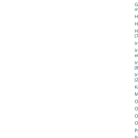
G
m
H
H
H
(
I
I
e
I
(
I
(
K
M
O
O
O
O
P
P