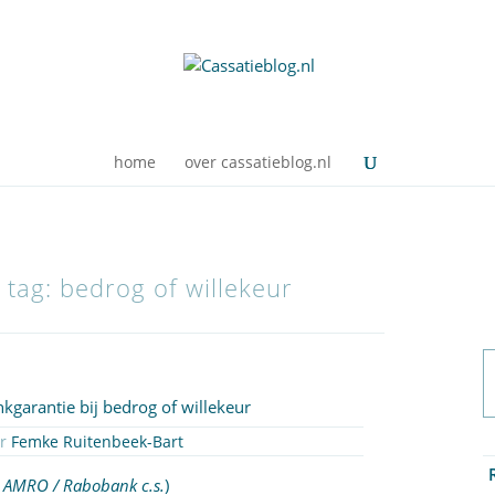
home
over cassatieblog.nl
 tag: bedrog of willekeur
kgarantie bij bedrog of willekeur
or
Femke Ruitenbeek-Bart
 AMRO / Rabobank c.s.
)