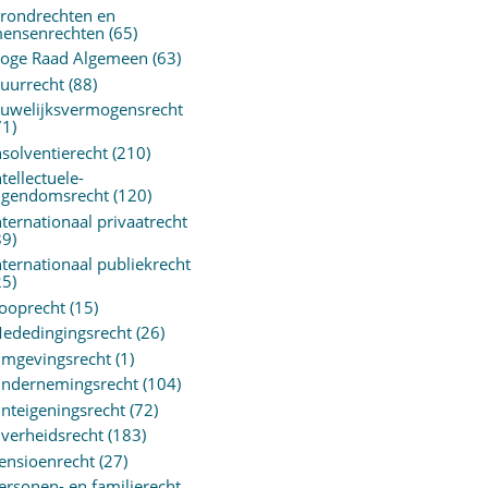
rondrechten en
ensenrechten
(65)
oge Raad Algemeen
(63)
uurrecht
(88)
uwelijksvermogensrecht
71)
nsolventierecht
(210)
ntellectuele-
igendomsrecht
(120)
nternationaal privaatrecht
89)
nternationaal publiekrecht
25)
ooprecht
(15)
ededingingsrecht
(26)
mgevingsrecht
(1)
ndernemingsrecht
(104)
nteigeningsrecht
(72)
verheidsrecht
(183)
ensioenrecht
(27)
ersonen- en familierecht