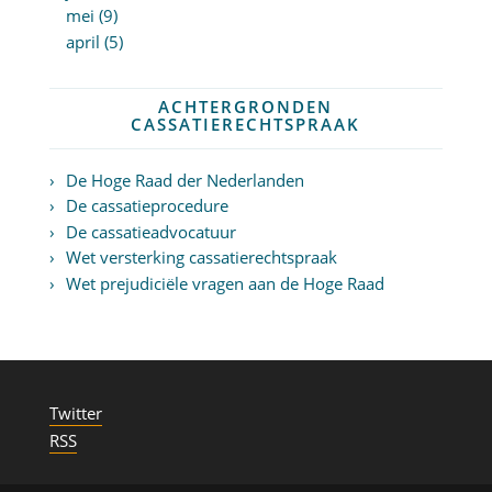
mei (9)
april (5)
ACHTERGRONDEN
CASSATIERECHTSPRAAK
De Hoge Raad der Nederlanden
De cassatieprocedure
De cassatieadvocatuur
Wet versterking cassatierechtspraak
Wet prejudiciële vragen aan de Hoge Raad
Twitter
RSS