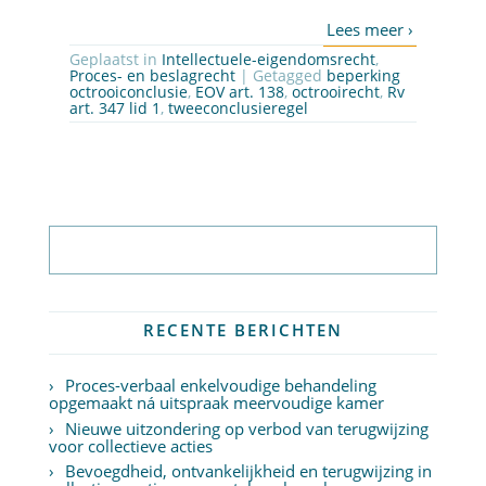
Geplaatst in
Intellectuele-eigendomsrecht
,
Proces- en beslagrecht
| Getagged
beperking
octrooiconclusie
,
EOV art. 138
,
octrooirecht
,
Rv
art. 347 lid 1
,
tweeconclusieregel
Abonneer op nieuwsbrief
RECENTE BERICHTEN
Proces-verbaal enkelvoudige behandeling
opgemaakt ná uitspraak meervoudige kamer
Nieuwe uitzondering op verbod van terugwijzing
voor collectieve acties
Bevoegdheid, ontvankelijkheid en terugwijzing in