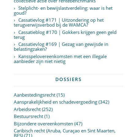
collectieve actie over rentebenchmarks
Stelplicht- en bewijslastverdeling: waar is het
goud?
Cassatievlog #171 | Uitzondering op het
terugverwijsverbod bij de WAMCA?
Cassatieblog #170 | Gokkers krijgen geen geld
terug
Cassatievlog #169 | Gezag van gewijsde in
belastingzaken?
Kansspelovereenkomsten met een illegale
aanbieder zijn niet nietig
DOSSIERS
Aanbestedingsrecht
(15)
Aansprakelijkheid en schadevergoeding
(342)
Arbeidsrecht
(252)
Bestuursrecht
(1)
Bijzondere overeenkomsten
(47)
Caribisch recht (Aruba, Curaçao en Sint Maarten,
BES)
(71)