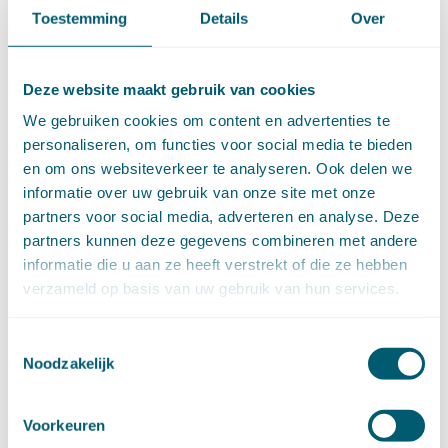
Toestemming
Details
Over
mei (9)
april (13)
maart (17)
Deze website maakt gebruik van cookies
februari (16)
januari (14)
We gebruiken cookies om content en advertenties te
►
2022 (168)
personaliseren, om functies voor social media te bieden
december (13)
en om ons websiteverkeer te analyseren. Ook delen we
november (18)
informatie over uw gebruik van onze site met onze
oktober (15)
partners voor social media, adverteren en analyse. Deze
september (12)
partners kunnen deze gegevens combineren met andere
augustus (4)
informatie die u aan ze heeft verstrekt of die ze hebben
juli (16)
verzameld op basis van uw gebruik van hun services.
juni (16)
mei (11)
april (13)
Toestemmingsselectie
Noodzakelijk
maart (16)
februari (19)
januari (15)
Voorkeuren
►
2021 (123)