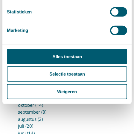
december (15)
november (9)
Statistieken
oktober (13)
september (4)
augustus (7)
Marketing
juli (4)
juni (14)
mei (6)
Alles toestaan
april (11)
maart (14)
februari (11)
Selectie toestaan
januari (15)
►
2020 (154)
december (6)
Weigeren
november (14)
oktober (14)
september (8)
augustus (2)
juli (20)
juni (14)