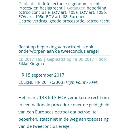
Geplaatst in
Intellectuele-eigendomsrecht
,
Proces- en beslagrecht
| Getagged
beperking
octrooiconclusie
,
EOV art. 105a
,
EOV art. 105b
,
EOV art. 105c
,
EOV art. 68
,
Europees
Octrooiverdrag
,
goede procesorde
,
octrooirecht
Recht op beperking van octrooi is ook
onderworpen aan de tweeconclusieregel
CB 2017-165 | Geplaatst op
18-09-2017
| door
Sikke Kingma
HR 15 september 2017,
ECLI:NL:HR:2017:2363
(
High Point / KPN
)
Het in art. 138 lid 3 EOV verankerde recht om
in een nationale procedure over de geldigheid
van een Europees octrooi dat octrooi te
beperken, staat niet in de weg aan toepassing
van de tweeconclusieregel.