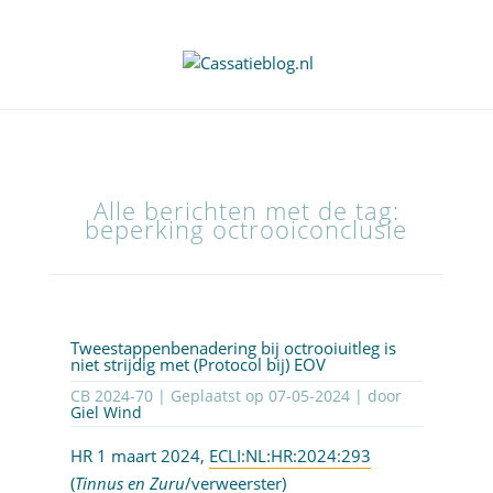
Alle berichten met de tag:
beperking octrooiconclusie
Tweestappenbenadering bij octrooiuitleg is
niet strijdig met (Protocol bij) EOV
CB 2024-70 | Geplaatst op
07-05-2024
| door
Giel Wind
HR 1 maart 2024,
ECLI:NL:HR:2024:293
(
Tinnus en Zuru
/verweerster)