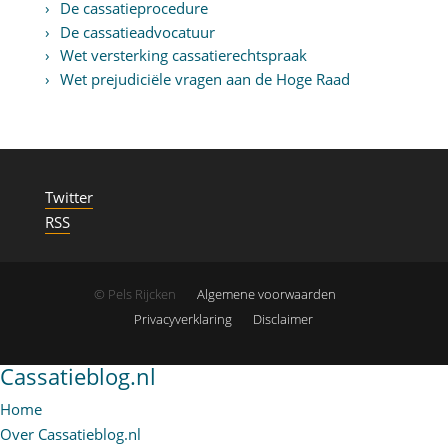
De cassatieprocedure
De cassatieadvocatuur
Wet versterking cassatierechtspraak
Wet prejudiciële vragen aan de Hoge Raad
Twitter
RSS
© Pels Rijcken
Algemene voorwaarden
Privacyverklaring
Disclaimer
Cassatieblog.nl
Home
Over Cassatieblog.nl