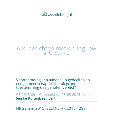
Alle berichten met de tag: bw
art. 3:170
Vervreemding van aandeel in gedeelte van
een gemeenschappelijk stuk grond;
toestemming deelgenoten vereist?
CB 2015-89 | Geplaatst op
28-05-2015
| door
Femke Ruitenbeek-Bart
HR 22 mei 2015,
ECLI:NL:HR:2015:1297