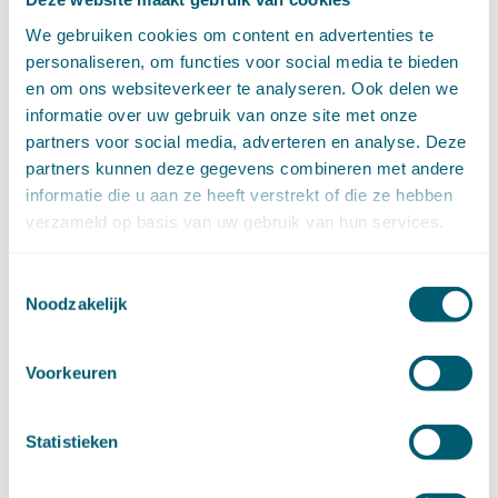
april (11)
We gebruiken cookies om content en advertenties te
maart (14)
personaliseren, om functies voor social media te bieden
februari (11)
en om ons websiteverkeer te analyseren. Ook delen we
januari (15)
informatie over uw gebruik van onze site met onze
►
2020 (154)
december (6)
partners voor social media, adverteren en analyse. Deze
november (14)
partners kunnen deze gegevens combineren met andere
oktober (14)
informatie die u aan ze heeft verstrekt of die ze hebben
september (8)
verzameld op basis van uw gebruik van hun services.
augustus (2)
juli (20)
Toestemmingsselectie
juni (14)
Noodzakelijk
mei (12)
april (20)
maart (15)
Voorkeuren
februari (12)
januari (17)
Statistieken
►
2019 (147)
december (8)
november (8)