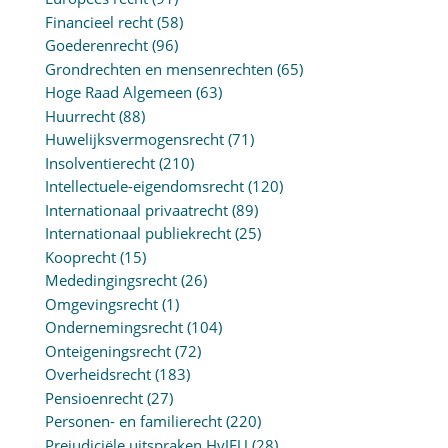
Financieel recht
(58)
Goederenrecht
(96)
Grondrechten en mensenrechten
(65)
Hoge Raad Algemeen
(63)
Huurrecht
(88)
Huwelijksvermogensrecht
(71)
Insolventierecht
(210)
Intellectuele-eigendomsrecht
(120)
Internationaal privaatrecht
(89)
Internationaal publiekrecht
(25)
Kooprecht
(15)
Mededingingsrecht
(26)
Omgevingsrecht
(1)
Ondernemingsrecht
(104)
Onteigeningsrecht
(72)
Overheidsrecht
(183)
Pensioenrecht
(27)
Personen- en familierecht
(220)
Prejudiciële uitspraken HvJEU
(28)