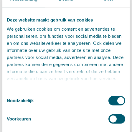
oktober (13)
september (4)
augustus (7)
Deze website maakt gebruik van cookies
juli (4)
We gebruiken cookies om content en advertenties te
juni (14)
personaliseren, om functies voor social media te bieden
mei (6)
en om ons websiteverkeer te analyseren. Ook delen we
april (11)
informatie over uw gebruik van onze site met onze
maart (14)
partners voor social media, adverteren en analyse. Deze
februari (11)
partners kunnen deze gegevens combineren met andere
januari (15)
informatie die u aan ze heeft verstrekt of die ze hebben
►
2020 (154)
december (6)
verzameld op basis van uw gebruik van hun services.
november (14)
oktober (14)
Toestemmingsselectie
september (8)
Noodzakelijk
augustus (2)
juli (20)
juni (14)
Voorkeuren
mei (12)
april (20)