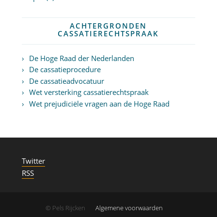
ACHTERGRONDEN
CASSATIERECHTSPRAAK
De Hoge Raad der Nederlanden
De cassatieprocedure
De cassatieadvocatuur
Wet versterking cassatierechtspraak
Wet prejudiciële vragen aan de Hoge Raad
Twitter
RSS
© Pels Rijcken
Algemene voorwaarden