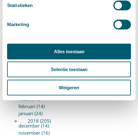
Statistieken
maart (15)
februari (12)
januari (17)
Marketing
►
2019 (147)
december (8)
november (8)
oktober (13)
Alles toestaan
september (8)
augustus (10)
Selectie toestaan
juli (10)
juni (10)
mei (14)
Weigeren
april (18)
maart (10)
februari (14)
januari (24)
►
2018 (205)
december (14)
november (16)