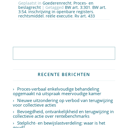
Geplaatst in
Goederenrecht
,
Proces- en
beslagrecht
| Getagged
BW art. 3:301
,
BW art.
3:54
,
inschrijving in openbare registers
,
rechtsmiddel
,
reële executie
,
Rv art. 433
Abonneer op nieuwsbrief
RECENTE BERICHTEN
Proces-verbaal enkelvoudige behandeling
opgemaakt ná uitspraak meervoudige kamer
Nieuwe uitzondering op verbod van terugwijzing
voor collectieve acties
Bevoegdheid, ontvankelijkheid en terugwijzing in
collectieve actie over rentebenchmarks
Stelplicht- en bewijslastverdeling: waar is het
goud?