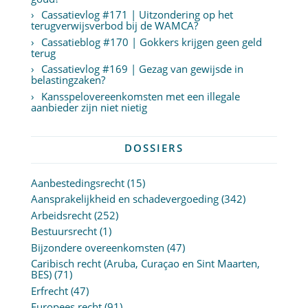
Cassatievlog #171 | Uitzondering op het
terugverwijsverbod bij de WAMCA?
Cassatieblog #170 | Gokkers krijgen geen geld
terug
Cassatievlog #169 | Gezag van gewijsde in
belastingzaken?
Kansspelovereenkomsten met een illegale
aanbieder zijn niet nietig
DOSSIERS
Aanbestedingsrecht
(15)
Aansprakelijkheid en schadevergoeding
(342)
Arbeidsrecht
(252)
Bestuursrecht
(1)
Bijzondere overeenkomsten
(47)
Caribisch recht (Aruba, Curaçao en Sint Maarten,
BES)
(71)
Erfrecht
(47)
Europees recht
(91)