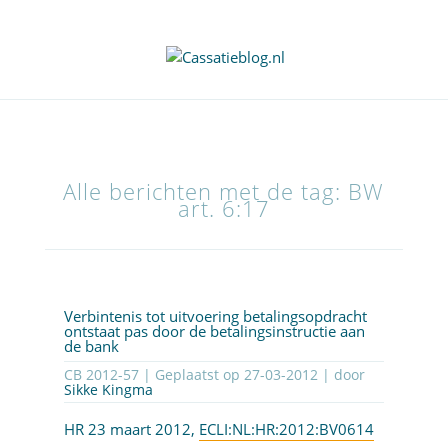
Alle berichten met de tag: BW
art. 6:17
Verbintenis tot uitvoering betalingsopdracht
ontstaat pas door de betalingsinstructie aan
de bank
CB 2012-57 | Geplaatst op
27-03-2012
| door
Sikke Kingma
HR 23 maart 2012,
ECLI:NL:HR:2012:BV0614