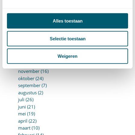
augustus (10)
juli (10)
juni (10)
Alles toestaan
mei (14)
april (18)
maart (10)
Selectie toestaan
februari (14)
januari (24)
Weigeren
►
2018 (205)
december (14)
november (16)
oktober (24)
september (7)
augustus (2)
juli (26)
juni (21)
mei (19)
april (22)
maart (10)
februari (14)