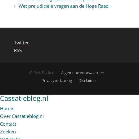
Wet prejudiciële vragen aan de Hoge Raad
Twitter
RSS
© Pels Rijcken
Algemene voorwaarden
Privacyverklaring
Disclaimer
Cassatieblog.nl
Home
Over Cassatieblog.nl
Contact
Zoeken