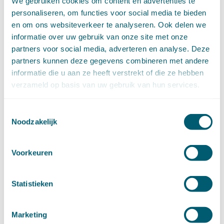
februari (11)
We gebruiken cookies om content en advertenties te
januari (15)
personaliseren, om functies voor social media te bieden
►
2020 (154)
en om ons websiteverkeer te analyseren. Ook delen we
december (6)
informatie over uw gebruik van onze site met onze
november (14)
partners voor social media, adverteren en analyse. Deze
oktober (14)
partners kunnen deze gegevens combineren met andere
september (8)
informatie die u aan ze heeft verstrekt of die ze hebben
augustus (2)
verzameld op basis van uw gebruik van hun services.
juli (20)
juni (14)
Toestemmingsselectie
mei (12)
Noodzakelijk
april (20)
maart (15)
februari (12)
Voorkeuren
januari (17)
►
2019 (147)
december (8)
Statistieken
november (8)
oktober (13)
Marketing
september (8)