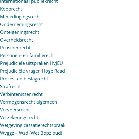
Internationaal publiekrecht
Kooprecht
Mededingingsrecht
Ondernemingsrecht
Onteigeningsrecht
Overheidsrecht
Pensioenrecht
Personen- en familierecht
Prejudiciële uitspraken HvJEU
Prejudiciële vragen Hoge Raad
Proces- en beslagrecht
Strafrecht
Verbintenissenrecht
Vermogensrecht algemeen
Vervoersrecht
Verzekeringsrecht
Wetgeving cassatierechtspraak
Wvggz – Wzd (Wet Bopz oud)