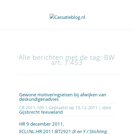
Alle berichten met de tag: BW
art. 7:453
Gewone motiveringseisen bij afwijken van
deskundigenadvies
CB 2011-109 | Geplaatst op
13-12-2011
| door
Gijsbrecht Nieuwland
HR 9 december 2011,
ECLI:NL:HR:2011:BT2921
(X en Y / Stichting