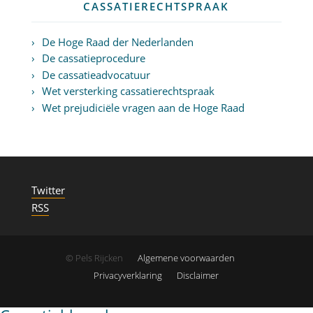
CASSATIERECHTSPRAAK
De Hoge Raad der Nederlanden
De cassatieprocedure
De cassatieadvocatuur
Wet versterking cassatierechtspraak
Wet prejudiciële vragen aan de Hoge Raad
Twitter
RSS
© Pels Rijcken
Algemene voorwaarden
Privacyverklaring
Disclaimer