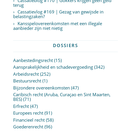
Cassatieblog #170 | Gokkers krijgen geen geld
terug
Cassatievlog #169 | Gezag van gewijsde in
belastingzaken?
Kansspelovereenkomsten met een illegale
aanbieder zijn niet nietig
DOSSIERS
Aanbestedingsrecht
(15)
Aansprakelijkheid en schadevergoeding
(342)
Arbeidsrecht
(252)
Bestuursrecht
(1)
Bijzondere overeenkomsten
(47)
Caribisch recht (Aruba, Curaçao en Sint Maarten,
BES)
(71)
Erfrecht
(47)
Europees recht
(91)
Financieel recht
(58)
Goederenrecht
(96)