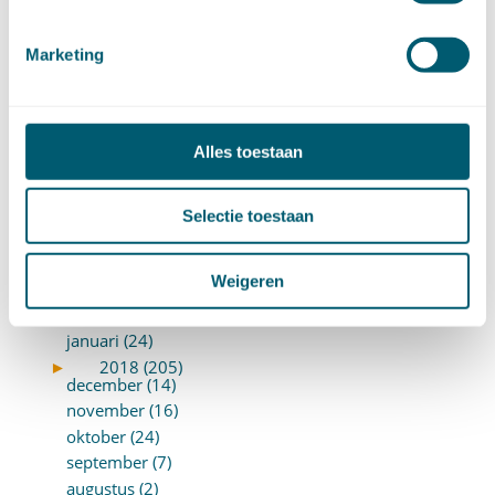
januari (17)
►
2019 (147)
december (8)
Marketing
november (8)
oktober (13)
september (8)
Alles toestaan
augustus (10)
juli (10)
juni (10)
Selectie toestaan
mei (14)
april (18)
Weigeren
maart (10)
februari (14)
januari (24)
►
2018 (205)
december (14)
november (16)
oktober (24)
september (7)
augustus (2)