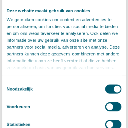
juli (4)
Deze website maakt gebruik van cookies
juni (14)
mei (6)
We gebruiken cookies om content en advertenties te
april (11)
personaliseren, om functies voor social media te bieden
maart (14)
en om ons websiteverkeer te analyseren. Ook delen we
februari (11)
informatie over uw gebruik van onze site met onze
januari (15)
partners voor social media, adverteren en analyse. Deze
►
2020 (154)
partners kunnen deze gegevens combineren met andere
december (6)
informatie die u aan ze heeft verstrekt of die ze hebben
november (14)
verzameld op basis van uw gebruik van hun services.
oktober (14)
september (8)
Toestemmingsselectie
augustus (2)
Noodzakelijk
juli (20)
juni (14)
mei (12)
Voorkeuren
april (20)
maart (15)
februari (12)
Statistieken