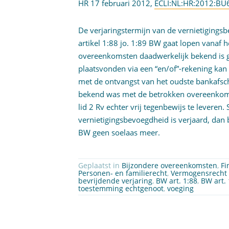
HR 17 februari 2012,
ECLI:NL:HR:2012:BU
De verjaringstermijn van de vernietiging
artikel 1:88 jo. 1:89 BW gaat lopen vanaf h
overeenkomsten daadwerkelijk bekend is 
plaatsvonden via een “en/of”-rekening kan
met de ontvangst van het oudste bankafsch
bekend was met de betrokken overeenkomst
lid 2 Rv echter vrij tegenbewijs te leveren.
vernietigingsbevoegdheid is verjaard, dan 
BW geen soelaas meer.
Geplaatst in
Bijzondere overeenkomsten
,
Fi
Personen- en familierecht
,
Vermogensrecht
bevrijdende verjaring
,
BW art. 1:88
,
BW art. 
toestemming echtgenoot
,
voeging