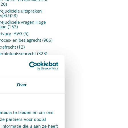
220)
rejudiciële uitspraken
vJEU
(28)
rejudiciële vragen Hoge
aad
(153)
rivacy -AVG
(5)
roces- en beslagrecht
(906)
trafrecht
(12)
erbintenissenrecht
(323)
ermogensrecht algemeen
94)
ervoersrecht
(28)
erzekeringsrecht
(85)
etgeving
Over
assatierechtspraak
(14)
vggz – Wzd (Wet Bopz
ud)
(139)
 media te bieden en om ons
ARCHIEF
ze partners voor social
nformatie die u aan ze heeft