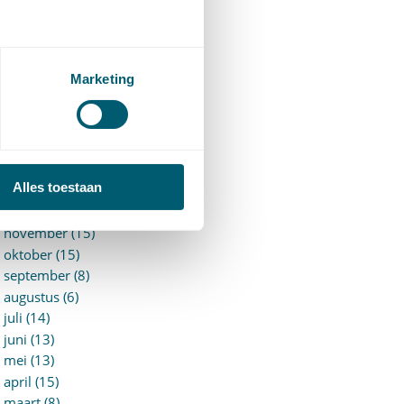
►
2026 (88)
augustus (1)
juli (7)
juni (15)
Marketing
mei (7)
april (11)
maart (17)
februari (16)
januari (14)
Alles toestaan
►
2025 (153)
december (15)
november (15)
oktober (15)
september (8)
augustus (6)
juli (14)
juni (13)
mei (13)
april (15)
maart (8)