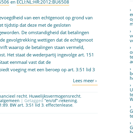
6506
en
ECLI:NL:HR:2012:BU6508
e
sbevoegdheid van een echtgenoot op grond van
o
m
et tijdstip dat deze met de gesloten
geworden. De omstandigheid dat betalingen
v
 de gevolgtrekking wettigen dat de echtgenoot
v
rift waarop de betalingen staan vermeld,
o
. Het staat de wederpartij ingevolge art. 151
t
a
 Staat eenmaal vast dat de
biedt voeging met een beroep op art. 3:51 lid 3
b
h
U
t
nancieel recht
,
Huwelijksvermogensrecht
,
W
 algemeen
| Getagged
“en/of”-rekening
,
1:89
,
BW art. 3:51 lid 3
,
effectenlease
,
G
t
G
b