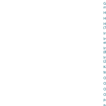
G
m
H
H
H
(
I
I
e
I
(
I
(
K
M
O
O
O
O
P
P