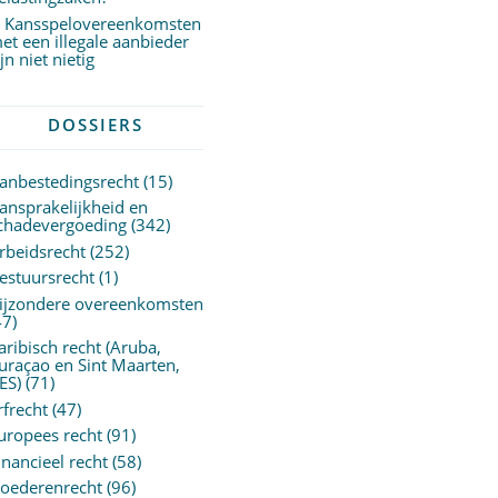
Kansspelovereenkomsten
et een illegale aanbieder
ijn niet nietig
DOSSIERS
anbestedingsrecht
(15)
ansprakelijkheid en
chadevergoeding
(342)
rbeidsrecht
(252)
estuursrecht
(1)
ijzondere overeenkomsten
47)
aribisch recht (Aruba,
uraçao en Sint Maarten,
ES)
(71)
rfrecht
(47)
uropees recht
(91)
inancieel recht
(58)
oederenrecht
(96)