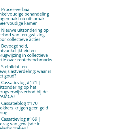
Proces-verbaal
nkelvoudige behandeling
pgemaakt ná uitspraak
eervoudige kamer
Nieuwe uitzondering op
erbod van terugwijzing
oor collectieve acties
Bevoegdheid,
ntvankelijkheid en
erugwijzing in collectieve
ctie over rentebenchmarks
Stelplicht- en
ewijslastverdeling: waar is
et goud?
Cassatievlog #171 |
itzondering op het
erugverwijsverbod bij de
AMCA?
Cassatieblog #170 |
okkers krijgen geen geld
erug
Cassatievlog #169 |
ezag van gewijsde in
elastingzaken?