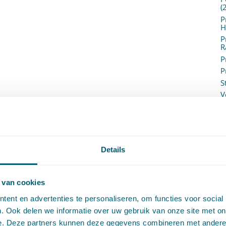
(
P
H
P
R
P
P
S
V
V
(
V
V
W
Details
c
W
o
 van cookies
ent en advertenties te personaliseren, om functies voor social
. Ook delen we informatie over uw gebruik van onze site met on
e. Deze partners kunnen deze gegevens combineren met andere i