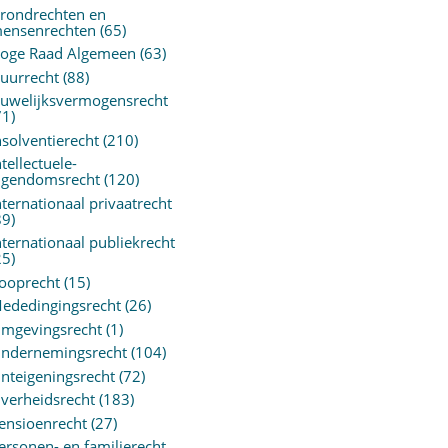
rondrechten en
ensenrechten
(65)
oge Raad Algemeen
(63)
uurrecht
(88)
uwelijksvermogensrecht
71)
nsolventierecht
(210)
ntellectuele-
igendomsrecht
(120)
nternationaal privaatrecht
89)
nternationaal publiekrecht
25)
ooprecht
(15)
ededingingsrecht
(26)
mgevingsrecht
(1)
ndernemingsrecht
(104)
nteigeningsrecht
(72)
verheidsrecht
(183)
ensioenrecht
(27)
ersonen- en familierecht