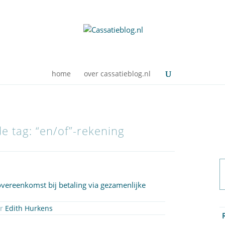
home
over cassatieblog.nl
de tag: “en/of”-rekening
vereenkomst bij betaling via gezamenlijke
or
Edith Hurkens