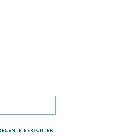
Abonneer op
nieuwsbrief
RECENTE BERICHTEN